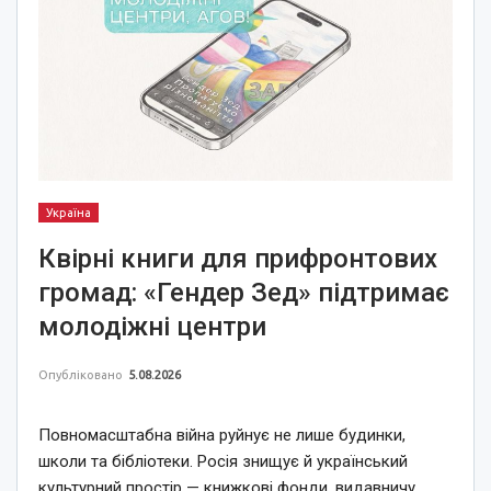
Україна
Квірні книги для прифронтових
громад: «Гендер Зед» підтримає
молодіжні центри
Опубліковано
5.08.2026
Повномасштабна війна руйнує не лише будинки,
школи та бібліотеки. Росія знищує й український
культурний простір — книжкові фонди, видавничу