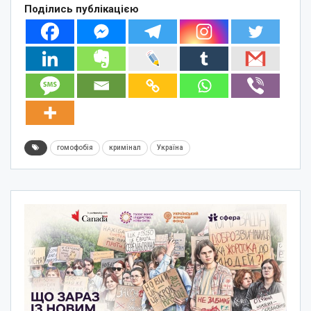
Поділись публікацією
гомофобія
кримінал
Україна