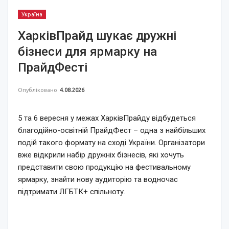
Україна
ХарківПрайд шукає дружні
бізнеси для ярмарку на
ПрайдФесті
Опубліковано
4.08.2026
5 та 6 вересня у межах ХарківПрайду відбудеться
благодійно-освітній ПрайдФест – одна з найбільших
подій такого формату на сході України. Організатори
вже відкрили набір дружніх бізнесів, які хочуть
представити свою продукцію на фестивальному
ярмарку, знайти нову аудиторію та водночас
підтримати ЛГБТК+ спільноту.