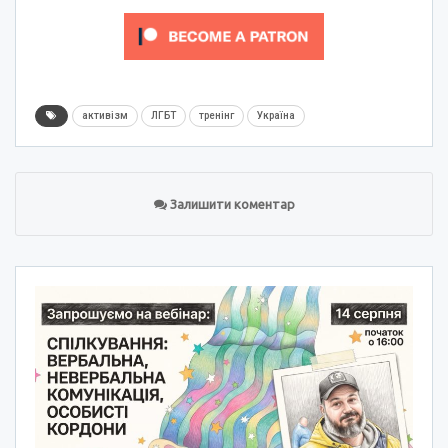
активізм
ЛГБТ
тренінг
Україна
Залишити коментар