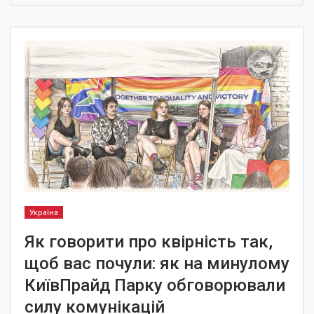
Україна
Як говорити про квірність так,
щоб вас почули: як на минулому
КиївПрайд Парку обговорювали
силу комунікацій