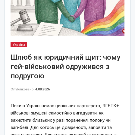
Україна
Шлюб як юридичний щит: чому
гей-військовий одружився з
подругою
Опубліковано
4.08.2026
Поки в Україні немає цивільних партнерств, ЛГБТК+
військові змушені самостійно вигадувати, як
захистити близьких у разі поранення, полону чи
загибелі. Для когось це довіреності, заповіти та
спільні рахунки. Для когось — шлюб із людиною, з