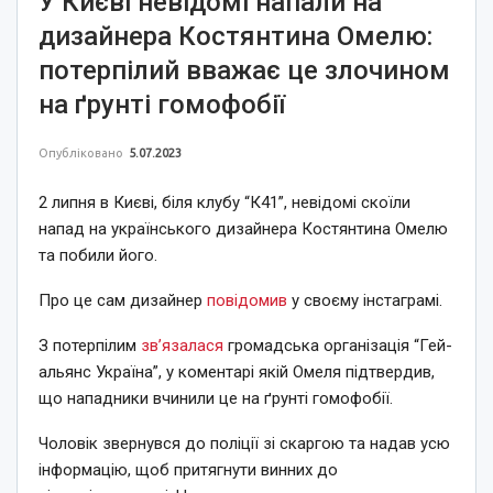
У Києві невідомі напали на
дизайнера Костянтина Омелю:
потерпілий вважає це злочином
на ґрунті гомофобії
Опубліковано
5.07.2023
2 липня в Києві, біля клубу “К41”, невідомі скоїли
напад на українського дизайнера Костянтина Омелю
та побили його.
Про це сам дизайнер
повідомив
у своєму інстаграмі.
З потерпілим
звʼязалася
громадська організація “Гей-
альянс Україна”, у коментарі якій Омеля підтвердив,
що нападники вчинили це на ґрунті гомофобії.
Чоловік звернувся до поліції зі скаргою та надав усю
інформацію, щоб притягнути винних до