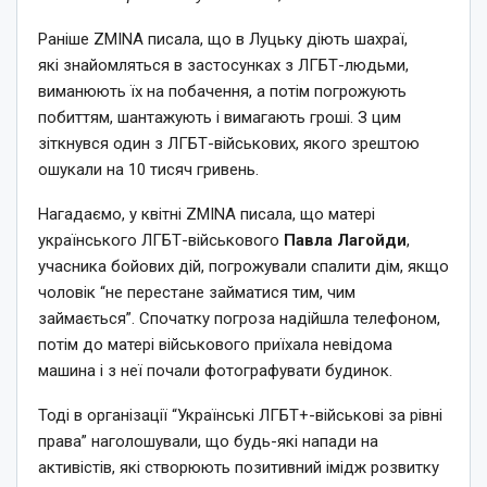
Раніше ZMINA писала, що в Луцьку діють шахраї,
які знайомляться в застосунках з ЛГБТ-людьми,
виманюють їх на побачення, а потім погрожують
побиттям, шантажують і вимагають гроші. З цим
зіткнувся один з ЛГБТ-військових, якого зрештою
ошукали на 10 тисяч гривень.
Нагадаємо, у квітні ZMINA писала, що матері
українського ЛГБТ-військового
Павла Лагойди
,
учасника бойових дій, погрожували спалити дім, якщо
чоловік “не перестане займатися тим, чим
займається”. Спочатку погроза надійшла телефоном,
потім до матері військового приїхала невідома
машина і з неї почали фотографувати будинок.
Тоді в організації “Українські ЛГБТ+-військові за рівні
права” наголошували, що будь-які напади на
активістів, які створюють позитивний імідж розвитку