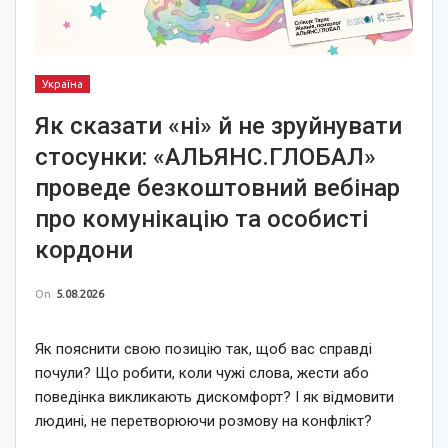
Україна
Як сказати «ні» й не зруйнувати
стосунки: «АЛЬЯНС.ГЛОБАЛ»
проведе безкоштовний вебінар
про комунікацію та особисті
кордони
On
5.08.2026
Як пояснити свою позицію так, щоб вас справді
почули? Що робити, коли чужі слова, жести або
поведінка викликають дискомфорт? І як відмовити
людині, не перетворюючи розмову на конфлікт?