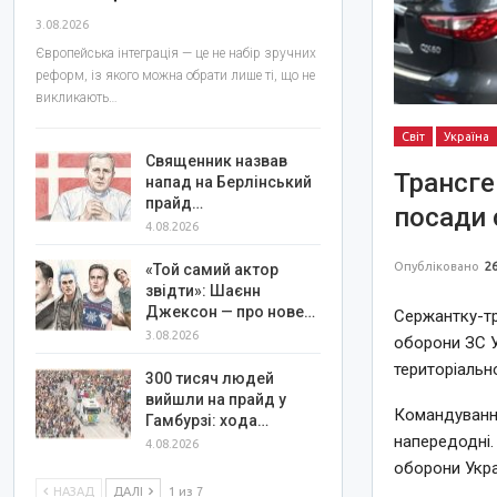
3.08.2026
Європейська інтеграція — це не набір зручних
реформ, із якого можна обрати лише ті, що не
викликають…
Світ
Україна
Священник назвав
Трансге
напад на Берлінський
прайд…
посади 
4.08.2026
Опубліковано
26
«Той самий актор
звідти»: Шаєнн
Джексон — про нове…
Сержантку-тр
3.08.2026
оборони ЗС У
територіальн
300 тисяч людей
вийшли на прайд у
Командування
Гамбурзі: хода…
напередодні.
4.08.2026
оборони Укра
НАЗАД
ДАЛІ
1 из 7