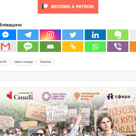
блікацією
ілгбт
трансгендер
Україна