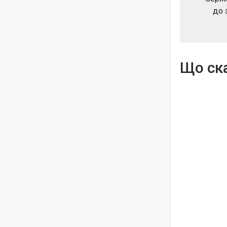
до 
Що ска