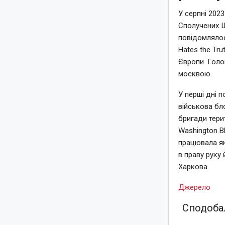
У серпні 202
Сполучених Ш
повідомлялос
Hates the Tr
Європи. Гол
москвою.
У перші дні 
військова бл
бригади тери
Washington B
працювала як
в праву руку 
Харкова.
Джерело
Сподобал