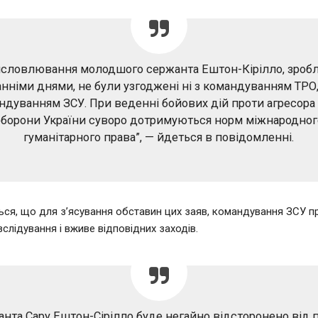
исловлювання молодшого сержанта Ештон-Кірілло, зробл
анніми днями, не були узгоджені ні з командуванням ТРО, 
ндуванням ЗСУ. При веденні бойових дій проти агресора
оборони України суворо дотримуються норм міжнародног
гуманітарного права”, — йдеться в повідомленні.
ся, що для з’ясування обставин цих заяв, командування ЗСУ 
слідування і вживе відповідних заходів.
анта Сару Ештон-Сірілло буде негайно відсторонено від 