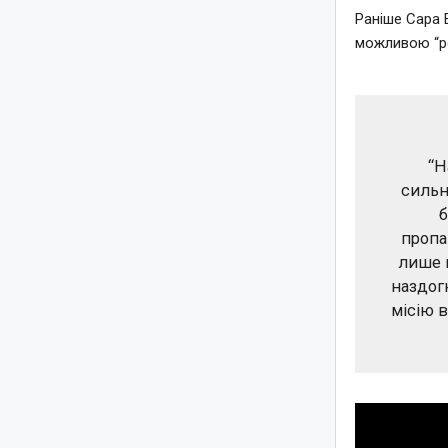
Раніше Сара 
можливою “р
“Н
сильн
б
пропа
лише п
наздогн
місію в