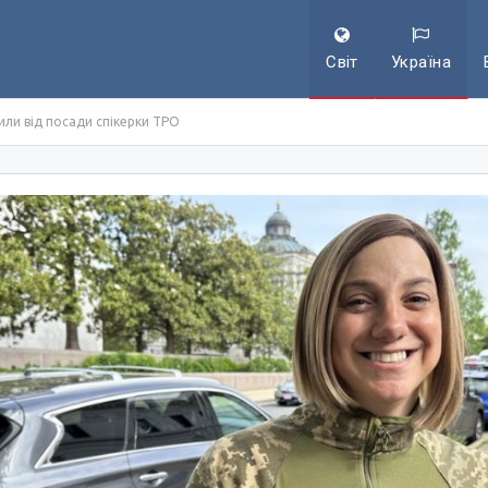
Світ
Україна
или від посади спікерки ТРО