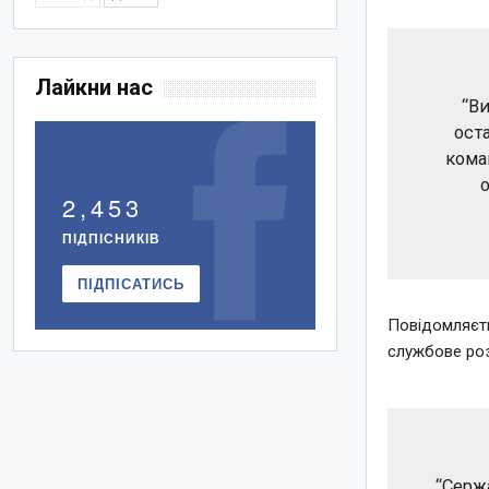
Лайкни нас
“В
ост
кома
2,453
ПІДПІСНИКІВ
ПІДПІСАТИСЬ
Повідомляєть
службове роз
“Серж