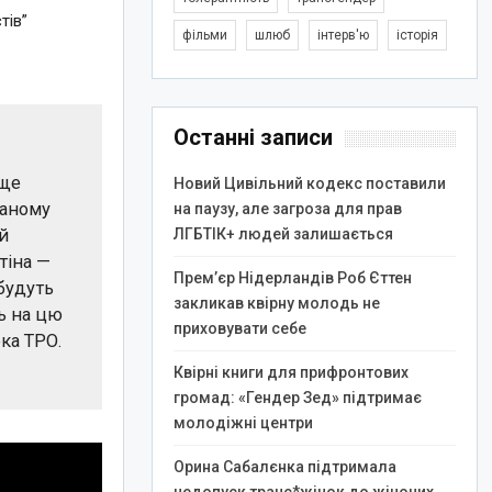
тів”
фільми
шлюб
інтерв'ю
історія
Останні записи
 ще
Новий Цивільний кодекс поставили
ваному
на паузу, але загроза для прав
ЛГБТІК+ людей залишається
ий
тіна —
Прем’єр Нідерландів Роб Єттен
 будуть
закликав квірну молодь не
ть на цю
приховувати себе
рка ТРО.
Квірні книги для прифронтових
громад: «Гендер Зед» підтримає
молодіжні центри
Орина Сабалєнка підтримала