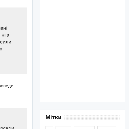
ені
ні з
 сили
о
проведе
Мітки
посади