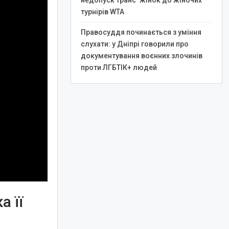
недопуск транс*жінок до жіночих
турнірів WTA
Правосуддя починається з уміння
слухати: у Дніпрі говорили про
документування воєнних злочинів
проти ЛГБТІК+ людей
а її