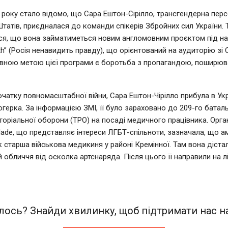
3 року стало відомо, що Сара Ештон-Сірілло, трансгендерна перс
татів, приєдналася до команди спікерів Збройних сил України. 
я, що вона займатиметься новим англомовним проєктом під на
uth” (Росія ненавидить правду), що орієнтований на аудиторію зі
овною метою цієї програми є боротьба з пропагандою, поширю
початку повномасштабної війни, Сара Ештон-Чірілло прибула в Укр
огерка. За інформацією ЗМІ, її було зараховано до 209-го баталь
торіальної оборони (ТРО) на посаді медичного працівника. Орга
lade, що представляє інтереси ЛГБТ-спільноти, зазначала, що 
 старша військова медикиня у районі Кремінної. Там вона діста
й обличчя від осколка артснаряда. Після цього її направили на 
ось? Знайди хвилинку, щоб підтримати нас на