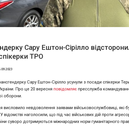
ндерку Сару Ештон-Сірілло відсторони
спікерки ТРО
.09.2023
ансгендерку Сару Ештон-Сірілло усунули з посади спікерки Тер
країни. Про це 20 вересня
повідомляє
пресслужба командуванн
ої оборони.
 висловило невдоволення заявами військовослужбовиці, які б
 У відомстві наголосили, що під час військових дій проти агресо
їни суворо дотримуються міжнародних норм гуманітарного прав