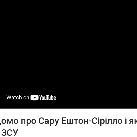
омо про Сару Ештон-Сірілло і як
 ЗСУ