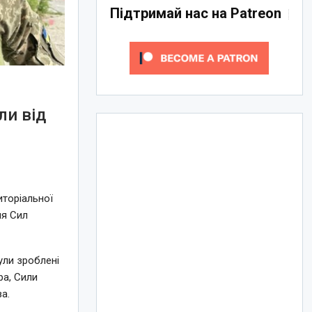
Підтримай нас на Patreon
ли від
иторіальної
я Сил
ули зроблені
ра, Сили
а.