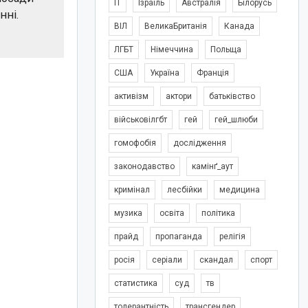
IT
Ізраїль
Австралія
Білорусь
нні.
ВІЛ
ВеликаБританія
Канада
ЛГБТ
Німеччина
Польща
США
Україна
Франція
активізм
актори
батьківство
військовілгбт
гей
гей_шлюби
гомофобія
дослідження
законодавство
камінґ_аут
кримінал
лесбійки
медицина
музика
освіта
політика
прайд
пропаганда
релігія
росія
серіали
скандал
спорт
статистика
суд
тв
толерантність
трансгендер