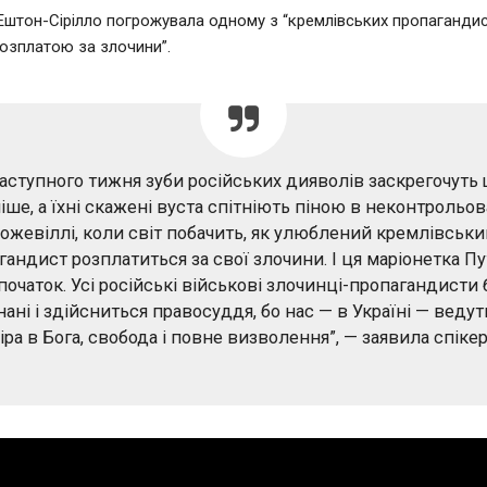
Ештон-Сірілло погрожувала одному з “кремлівських пропагандис
озплатою за злочини”.
аступного тижня зуби російських дияволів заскрегочуть
іше, а їхні скажені вуста спітніють піною в неконтрольо
ожевіллі, коли світ побачить, як улюблений кремлівськ
гандист розплатиться за свої злочини. І ця маріонетка Пу
очаток. Усі російські військові злочинці-пропагандисти
ані і здійсниться правосуддя, бо нас — в Україні — веду
іра в Бога, свобода і повне визволення”, — заявила спіке