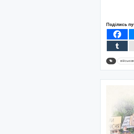
Поділись пу
військов