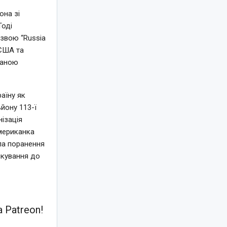
она зі
Тоді
звою “Russia
 США та
ваною
аїну як
йону 113-ї
нізація
американка
ла поранення
лікування до
 Patreon!