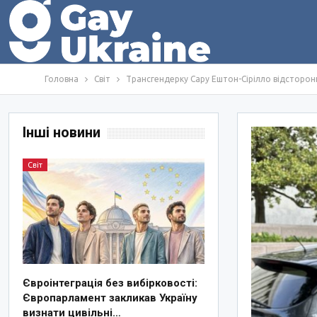
Головна
Світ
Трансгендерку Сару Ештон-Сірілло відсторон
Інші новини
Світ
Євроінтеграція без вибірковості:
Європарламент закликав Україну
визнати цивільні…