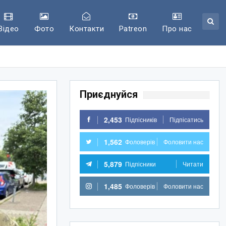
Відео
Фото
Контакти
Patreon
Про нас
Приєднуйся
2,453
Підпісників
Підпісатись
1,562
Фоловерів
Фоловити нас
5,879
Підпісники
Читати
1,485
Фоловерів
Фоловити нас