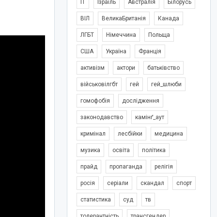
IT
Ізраїль
Австралія
Білорусь
ВІЛ
ВеликаБританія
Канада
ЛГБТ
Німеччина
Польща
США
Україна
Франція
активізм
актори
батьківство
військовілгбт
гей
гей_шлюби
гомофобія
дослідження
законодавство
камінґ_аут
кримінал
лесбійки
медицина
музика
освіта
політика
прайд
пропаганда
релігія
росія
серіали
скандал
спорт
статистика
суд
тв
толерантність
трансгендер