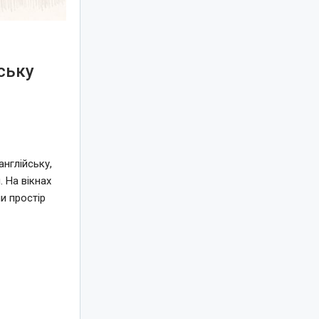
ську
нглійську,
 На вікнах
и простір