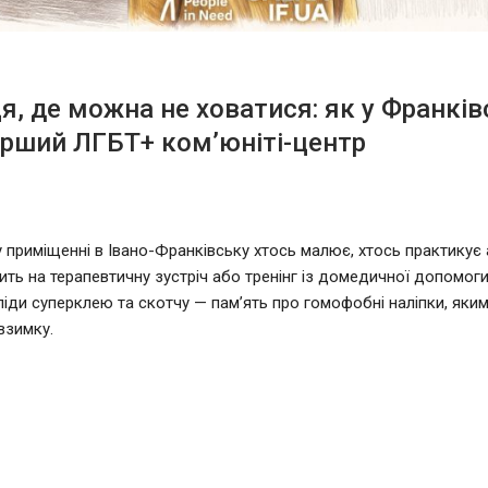
ця, де можна не ховатися: як у Франків
рший ЛГБТ+ ком’юніті-центр
 приміщенні в Івано-Франківську хтось малює, хтось практикує а
ить на терапевтичну зустріч або тренінг із домедичної допомоги.
ліди суперклею та скотчу — пам’ять про гомофобні наліпки, яким
взимку.