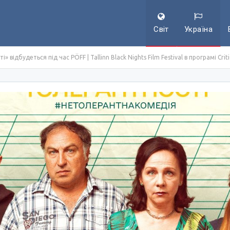
Світ
Україна
ідбудеться під час PÖFF | Tallinn Black Nights Film Festival в програмі Critic