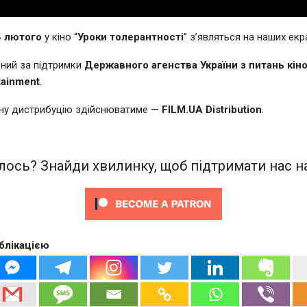
4 лютого
у кіно “
Уроки толерантності
” з’являться на наших екр
ний за підтримки
Державного агенства України з питань кін
tainment
.
ьну дистрибуцію здійснюватиме —
FILM.UA Distribution
.
ось? Знайди хвилинку, щоб підтримати нас на
блікацією