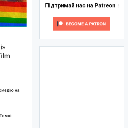
Підтримай нас на Patreon
і»
Film
комедію на
Темні