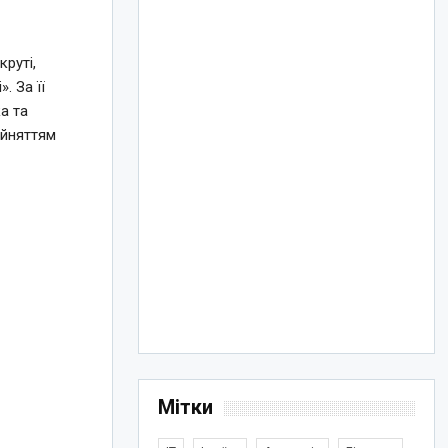
круті,
. За її
а та
ийняттям
Мітки