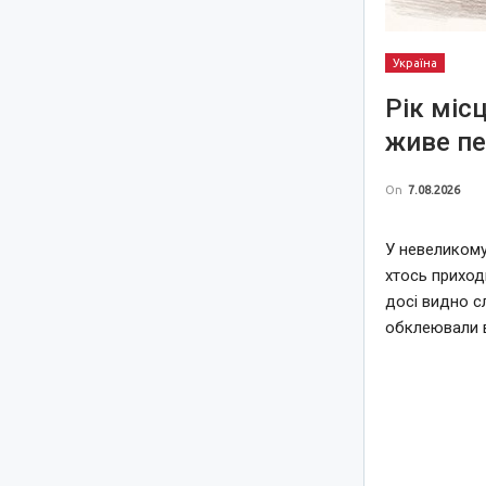
Україна
Рік міс
живе пе
On
7.08.2026
У невеликому
хтось приход
досі видно с
обклеювали 