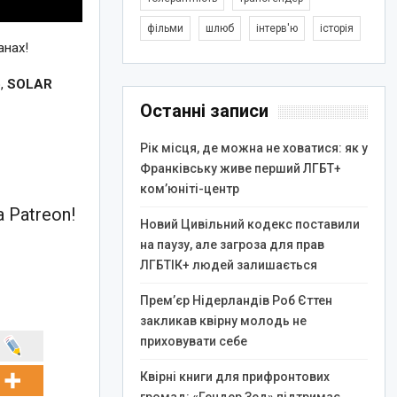
фільми
шлюб
інтерв'ю
історія
анах!
о
,
SOLAR
Останні записи
Рік місця, де можна не ховатися: як у
Франківську живе перший ЛГБТ+
ком’юніті-центр
 Patreon!
Новий Цивільний кодекс поставили
на паузу, але загроза для прав
ЛГБТІК+ людей залишається
Прем’єр Нідерландів Роб Єттен
закликав квірну молодь не
приховувати себе
Квірні книги для прифронтових