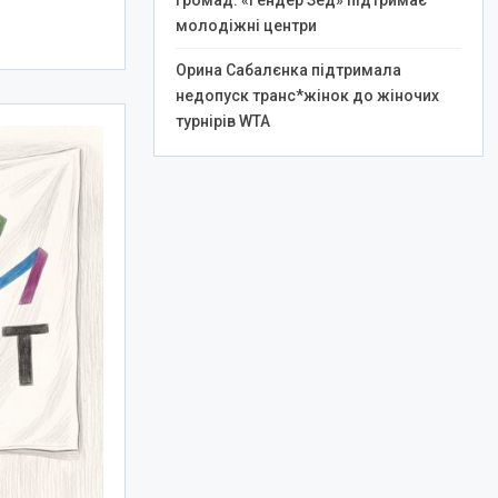
громад: «Гендер Зед» підтримає
молодіжні центри
Орина Сабалєнка підтримала
недопуск транс*жінок до жіночих
турнірів WTA