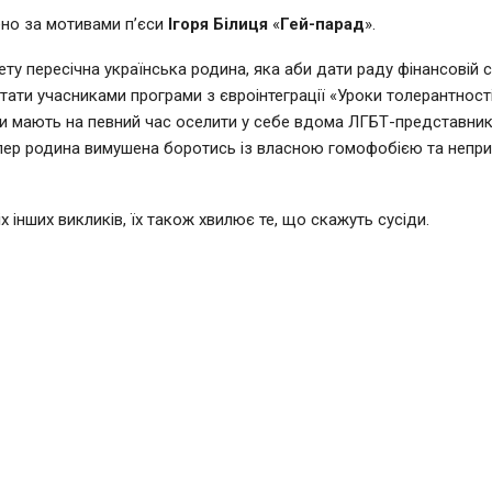
но за мотивами п’єси
Ігоря Білиця
«
Гей-парад
».
ту пересічна українська родина, яка аби дати раду фінансовій с
ати учасниками програми з євроінтеграції «Уроки толерантності»
и мають на певний час оселити у себе вдома ЛГБТ-представник
епер родина вимушена боротись із власною гомофобією та непр
х інших викликів, їх також хвилює те, що скажуть сусіди.