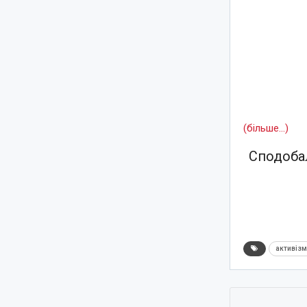
(більше…)
Сподобал
активіз