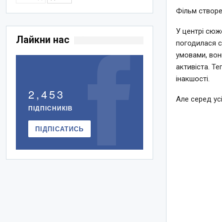
Фільм створе
У центрі сюже
Лайкни нас
погодилася ст
умовами, вон
активіста. Т
інакшості.
2,453
Але серед усі
ПІДПІСНИКІВ
ПІДПІСАТИСЬ