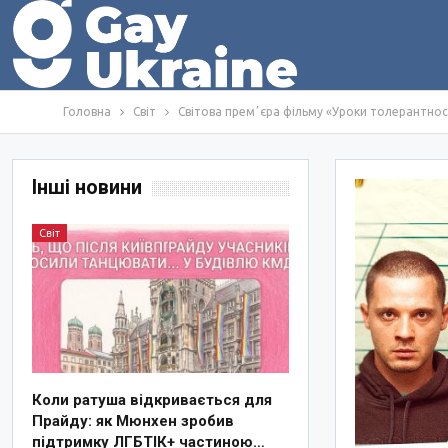
Головна
Світ
Світова премʼєра фільму «Уроки толерантності» в
Інші новини
Світ
Коли ратуша відкривається для
Прайду: як Мюнхен зробив
підтримку ЛГБТІК+ частиною…