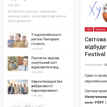
4.08.2026
Для багатьох українців і українок досі
незвично уявити, що місцева влада може не
просто дозволити…
Світ
Україна
У індонезійського
Світова
регіоні Тангеранг
готують…
відбудет
4.08.2026
Festival
Пентагон змусив
скаутський зліт
Опубліковано
23
відмовитися від…
5.08.2026
Один із пров
європейських
Євроінтеграція без
вибірковості:
Європарламент…
Світова прем
3.08.2026
Непиталюка
ночі
»
PÖFF
НАЗАД
ДАЛІ
1 из 7