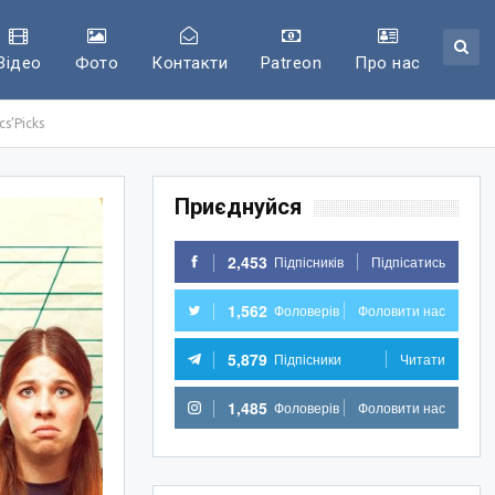
Відео
Фото
Контакти
Patreon
Про нас
s’Picks
Приєднуйся
2,453
Підпісників
Підпісатись
1,562
Фоловерів
Фоловити нас
5,879
Підпісники
Читати
1,485
Фоловерів
Фоловити нас