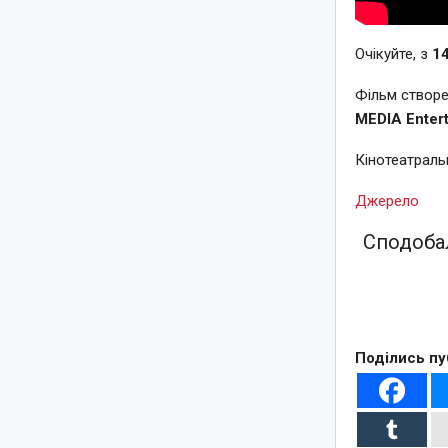
Очікуйте, з
1
Фільм створе
MEDIA Enter
Кінотеатрал
Джерело
Сподобал
Поділись пу