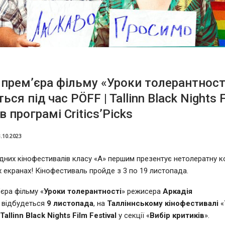
 премʼєра фільму «Уроки толерантност
ься під час PÖFF | Tallinn Black Nights 
 в програмі Critics’Picks
.10.2023
ідних кінофестивалів класу «А» першим презентує нетолератну 
 екранах! Кінофестиваль пройде з 3 по 19 листопада.
ʼєра фільму «
Уроки толерантності
» режисера
Аркадія
відбудеться
9 листопада
, на
Талліннському кінофестивалі
«
|
Tallinn Black Nights Film Festival
у секції «
Вибір критиків
».