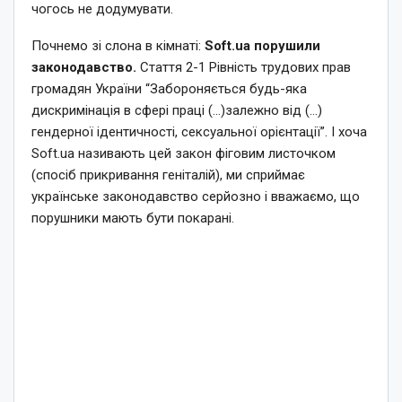
чогось не додумувати.
Почнемо зі слона в кімнаті:
Soft.ua порушили
законодавство.
Стаття 2-1 Рівність трудових прав
громадян України “Забороняється будь-яка
дискримінація в сфері праці (…)залежно від (…)
гендерної ідентичності, сексуальної орієнтації”. І хоча
Soft.ua називають цей закон фіговим листочком
(спосіб прикривання геніталій), ми сприймає
українське законодавство серйозно і вважаємо, що
порушники мають бути покарані.