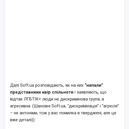
Далі Soft.ua розповідають, як на них
“напали”
представники квір спільноти
і заявляють, що
відтак ЛГБТІК+ люди не дискримінова група, а
агресивна. (Шановні Soft.ua, “дискримінація” і “агресія”
– не антоніми, тож у вас помилка в тверджені, але це
вже деталі)).