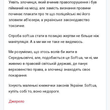
Уявіть злочинця, який вчинив правопорушення і був
пійманий на місці, але замість визнання провини
починає плакати про те що поліцейські які його
зловили аб’юзери, а українське законодавство
токсичне.
Спроба soft.ua стати в позицію жертви не більше ніж
маніпуляція. А а ми ми не таке не видемось.
Ми розуміємо, що хтось волів би жити в
Середньовіччі, але, подобається це Soft.ua, чи ні, ми
живемо в правовій світській державі, де панує
верховенство права, а злочинці знаходять своє
покарання.
Існують маленькі книжечки законів України. Soft.ua,
купіть собі то, воно недороге.
Джерело