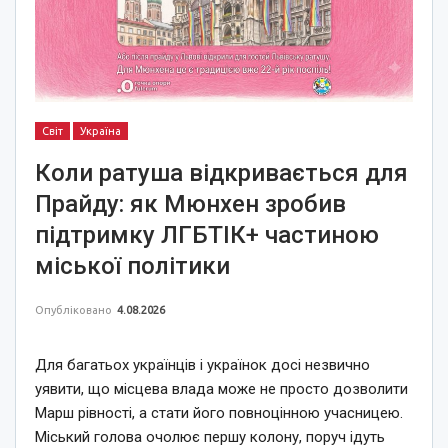
Світ
Україна
Коли ратуша відкривається для
Прайду: як Мюнхен зробив
підтримку ЛГБТІК+ частиною
міської політики
Опубліковано
4.08.2026
Для багатьох українців і українок досі незвично
уявити, що місцева влада може не просто дозволити
Марш рівності, а стати його повноцінною учасницею.
Міський голова очолює першу колону, поруч ідуть