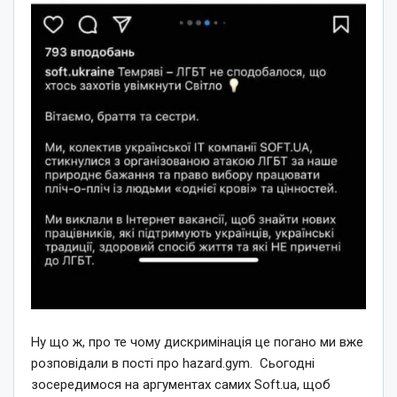
Ну що ж, про те чому дискримінація це погано ми вже
розповідали в пості про hazard.gym. Сьогодні
зосередимося на аргументах самих Soft.ua, щоб