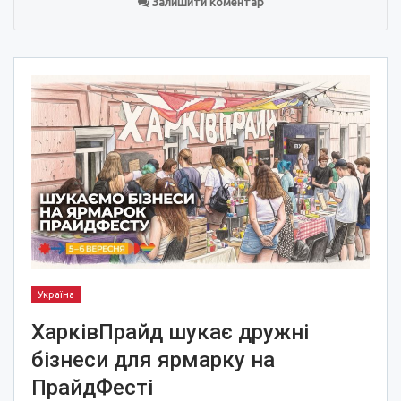
Залишити коментар
Україна
ХарківПрайд шукає дружні
бізнеси для ярмарку на
ПрайдФесті