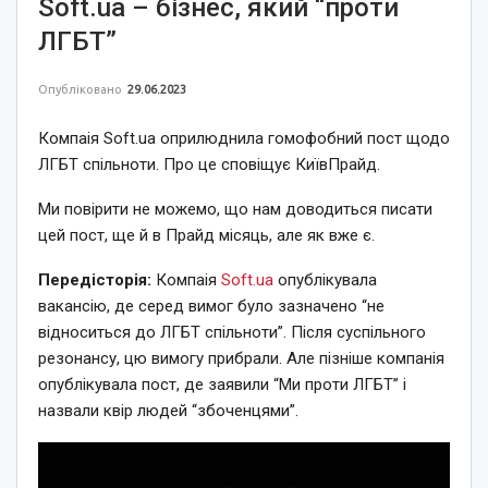
Soft.ua – бізнес, який “проти
ЛГБТ”
Опубліковано
29.06.2023
Компаія Soft.ua оприлюднила гомофобний пост щодо
ЛГБТ спільноти. Про це сповіщує КиївПрайд.
Ми повірити не можемо, що нам доводиться писати
цей пост, ще й в Прайд місяць, але як вже є.
Передісторія:
Компаія
Soft.ua
опублікувала
вакансію, де серед вимог було зазначено “не
відноситься до ЛГБТ спільноти”. Після суспільного
резонансу, цю вимогу прибрали. Але пізніше компанія
опублікувала пост, де заявили “Ми проти ЛГБТ” і
назвали квір людей “збоченцями”.