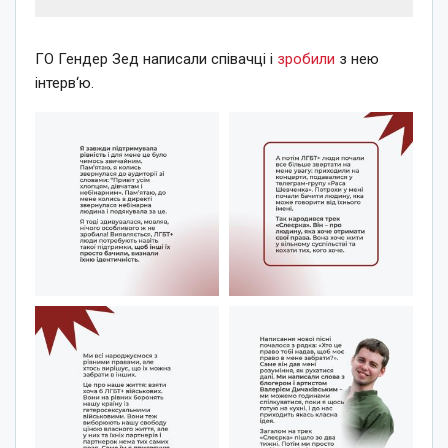
ГО Гендер Зед написали співачці і
зробили
з нею
інтерв‘ю.