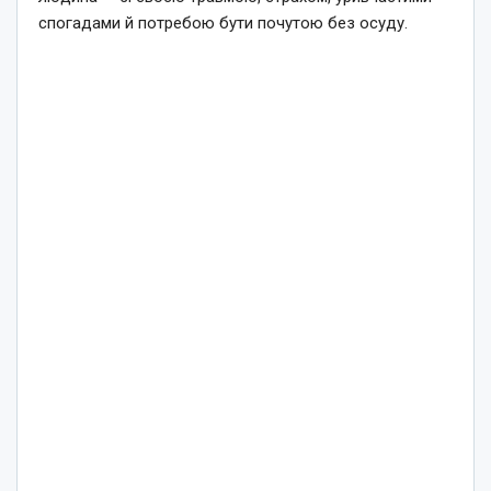
спогадами й потребою бути почутою без осуду.