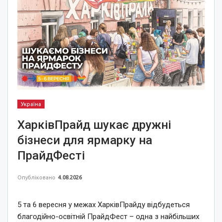
Україна
ХарківПрайд шукає дружні
бізнеси для ярмарку на
ПрайдФесті
Опубліковано
4.08.2026
5 та 6 вересня у межах ХарківПрайду відбудеться
благодійно-освітній ПрайдФест – одна з найбільших