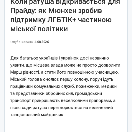
Коли ратуша відкривається для
Прайду: як Мюнхен зробив
підтримку ЛГБТІК+ частиною
міської політики
Опубліковано
4.08.2026
Для багатьох українців і українок досі незвично
уявити, що місцева влада може не просто дозволити
Марш рівності, а стати його повноцінною учасницею.
Міський голова очолює першу колону, поруч ідуть
працівники комунальних служб, пожежники, медики
та представники збройних сил, громадський
транспорт прикрашають веселковими прапорами, а
після ходи ратуша перетворюється на величезний
танцювальний майданчик.