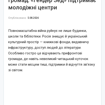
громад: «Гендер Зед» підтримає
молодіжні центри
Опубліковано
5.08.2026
Повномасштабна війна руйнує не лише будинки,
школи та бібліотеки. Росія знищує й український
культурний простір — книжкові фонди, видавничу
інфраструктуру, доступ людей до літератури.
Особливо гостро це відчувають прифронтові
громади, де навіть невеликий читацький куточок
може стати місцем тиші, підтримки й відчуття зв’язку
зі світом.