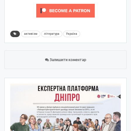
активізм
література
Україна
Залишити коментар