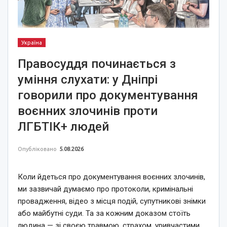
Україна
Правосуддя починається з
уміння слухати: у Дніпрі
говорили про документування
воєнних злочинів проти
ЛГБТІК+ людей
Опубліковано
5.08.2026
Коли йдеться про документування воєнних злочинів,
ми зазвичай думаємо про протоколи, кримінальні
провадження, відео з місця подій, супутникові знімки
або майбутні суди. Та за кожним доказом стоїть
людина — зі своєю травмою, страхом, уривчастими