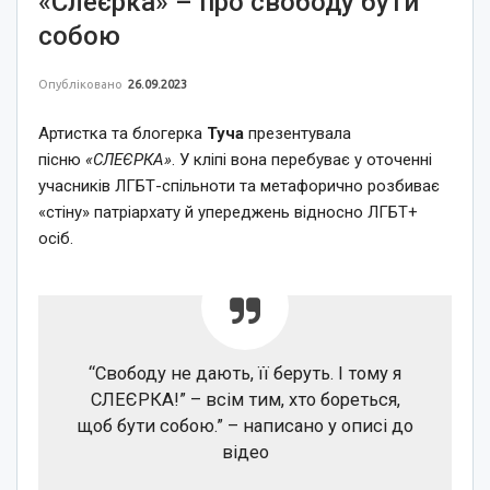
«Слеєрка» – про свободу бути
собою
Опубліковано
26.09.2023
Артистка та блогерка
Туча
презентувала
пісню
«СЛЕЄРКА»
. У кліпі вона перебуває у оточенні
учасників ЛГБТ-спільноти та метафорично розбиває
«стіну» патріархату й упереджень відносно ЛГБТ+
осіб.
“Свободу не дають, її беруть. І тому я
СЛЕЄРКА!” – всім тим, хто бореться,
щоб бути собою.” – написано у описі до
відео