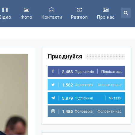
Відео
Фото
Контакти
Patreon
Про нас
Приєднуйся
2,453
Підпісників
Підпісатись
1,562
Фоловерів
Фоловити нас
5,879
Підпісники
Читати
1,485
Фоловерів
Фоловити нас