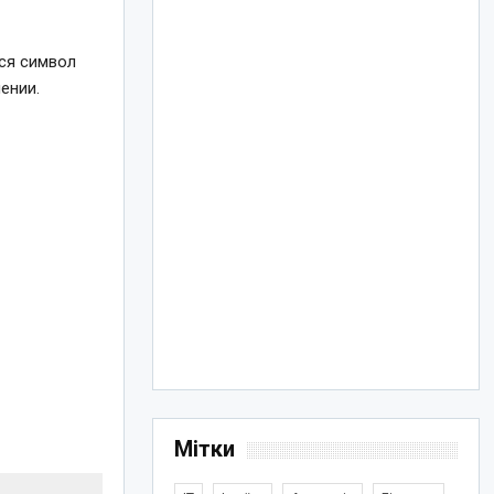
ся символ
ении.
Мітки