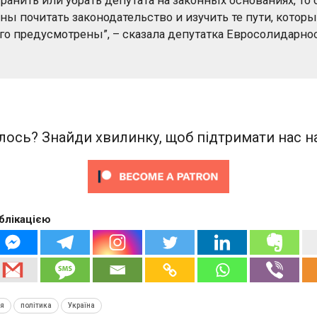
транить или убрать депутата на законных основаниях, то 
ы почитать законодательство и изучить те пути, котор
го предусмотрены”, – сказала депутатка Евросолидарно
ось? Знайди хвилинку, щоб підтримати нас на
блікацією
ія
політика
Україна