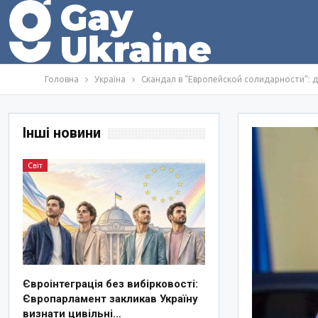
Головна
Україна
Скандал в “Европейской солидарности”: д
Інші новини
Світ
Євроінтеграція без вибірковості:
Європарламент закликав Україну
визнати цивільні…