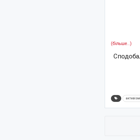
(більше…)
Сподобал
активіз