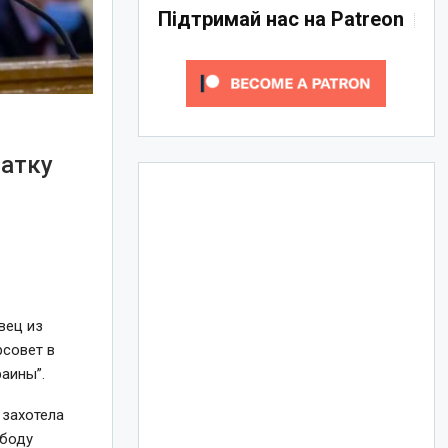
Підтримай нас на Patreon
татку
вец из
рсовет в
аины”.
 захотела
ободу