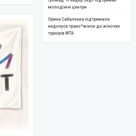
громад: «Гендер Зед» підтримає
молодіжні центри
Орина Сабалєнка підтримала
недопуск транс*жінок до жіночих
турнірів WTA