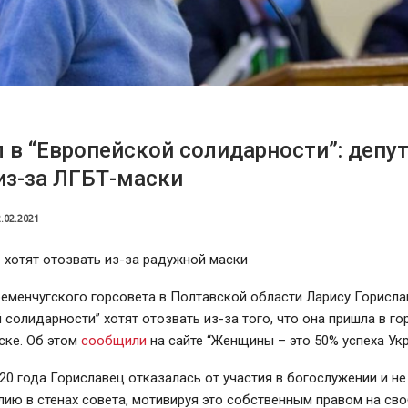
 в “Европейской солидарности”: депу
из-за ЛГБТ-маски
.02.2021
 хотят отозвать из-за радужной маски
еменчугского горсовета в Полтавской области Ларису Горисла
 солидарности” хотят отозвать из-за того, что она пришла в го
ске. Об этом
сообщили
на сайте “Женщины – это 50% успеха Укр
20 года Гориславец отказалась от участия в богослужении и не
ию в стенах совета, мотивируя это собственным правом на св