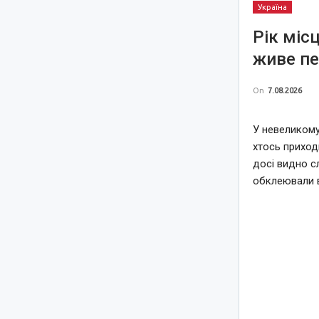
Україна
Рік міс
живе пе
On
7.08.2026
У невеликому
хтось приход
досі видно с
обклеювали 