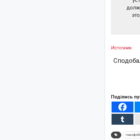
ус
должн
это
Источник
Сподобал
Поділись пу
гомофоб