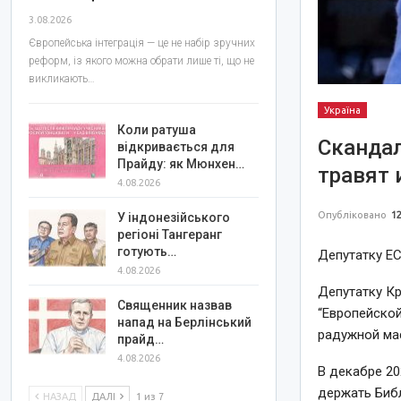
3.08.2026
Європейська інтеграція — це не набір зручних
реформ, із якого можна обрати лише ті, що не
викликають…
Україна
Коли ратуша
Скандал
відкривається для
Прайду: як Мюнхен…
травят 
4.08.2026
Опубліковано
12
У індонезійського
регіоні Тангеранг
готують…
Депутатку ЕС
4.08.2026
Депутатку Кр
Священник назвав
“Европейской
напад на Берлінський
радужной ма
прайд…
4.08.2026
В декабре 20
держать Библ
НАЗАД
ДАЛІ
1 из 7