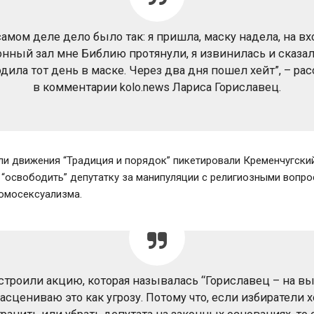
самом деле дело было так: я пришла, маску надела, на вх
нный зал мне Библию протянули, я извинилась и сказал
дила тот день в маске. Через два дня пошел хейт”, – рас
в комментарии kolo.news Лариса Гориславец.
и движения “Традиция и порядок” пикетировали Кременчугский
“освободить” депутатку за манипуляции с религиозными вопро
гомосексуализма.
строили акцию, которая называлась “Гориславец – на вы
расцениваю это как угрозу. Потому что, если избиратели х