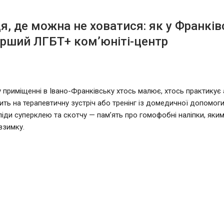
ця, де можна не ховатися: як у Франків
рший ЛГБТ+ ком’юніті-центр
 приміщенні в Івано-Франківську хтось малює, хтось практикує а
ить на терапевтичну зустріч або тренінг із домедичної допомоги.
ліди суперклею та скотчу — пам’ять про гомофобні наліпки, яким
взимку.