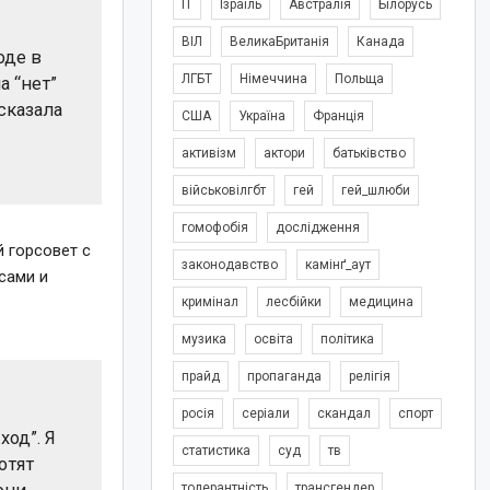
IT
Ізраїль
Австралія
Білорусь
ВІЛ
ВеликаБританія
Канада
оде в
ЛГБТ
Німеччина
Польща
а “нет”
сказала
США
Україна
Франція
активізм
актори
батьківство
військовілгбт
гей
гей_шлюби
гомофобія
дослідження
 горсовет с
законодавство
камінґ_аут
сами и
кримінал
лесбійки
медицина
музика
освіта
політика
прайд
пропаганда
релігія
росія
серіали
скандал
спорт
ход”. Я
статистика
суд
тв
отят
толерантність
трансгендер