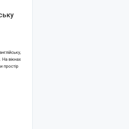
ську
нглійську,
 На вікнах
и простір