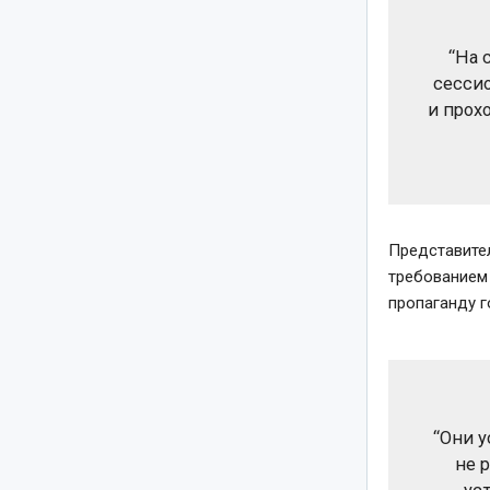
“На 
сессио
и прохо
Представител
требованием 
пропаганду 
“Они у
не 