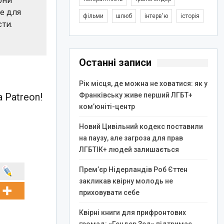
они
ые для
фільми
шлюб
інтерв'ю
історія
сти.
Останні записи
Рік місця, де можна не ховатися: як у
Франківську живе перший ЛГБТ+
 Patreon!
ком’юніті-центр
Новий Цивільний кодекс поставили
на паузу, але загроза для прав
ЛГБТІК+ людей залишається
Прем’єр Нідерландів Роб Єттен
закликав квірну молодь не
приховувати себе
Квірні книги для прифронтових