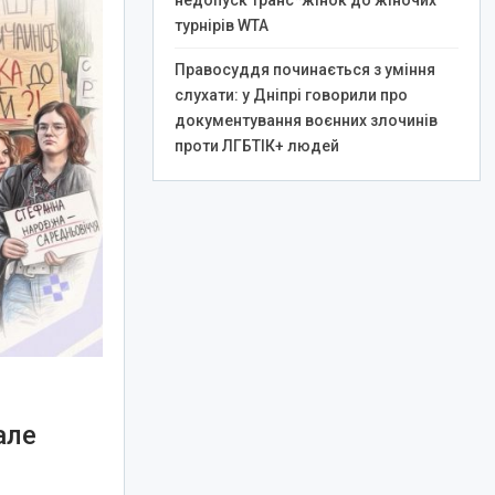
недопуск транс*жінок до жіночих
турнірів WTA
Правосуддя починається з уміння
слухати: у Дніпрі говорили про
документування воєнних злочинів
проти ЛГБТІК+ людей
але
я