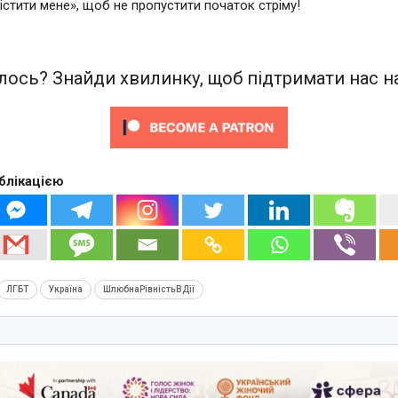
істити мене», щоб не пропустити початок стріму!
ось? Знайди хвилинку, щоб підтримати нас на
блікацією
ЛГБТ
Україна
ШлюбнаРівністьВДії