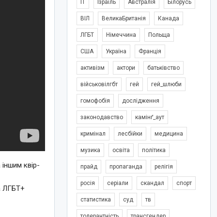
IT
Ізраїль
Австралія
Білорусь
ВІЛ
ВеликаБританія
Канада
ЛГБТ
Німеччина
Польща
США
Україна
Франція
активізм
актори
батьківство
військовілгбт
гей
гей_шлюби
гомофобія
дослідження
законодавство
камінґ_аут
кримінал
лесбійки
медицина
музика
освіта
політика
 іншим квір-
прайд
пропаганда
релігія
росія
серіали
скандал
спорт
та ЛГБТ+
статистика
суд
тв
толерантність
трансгендер