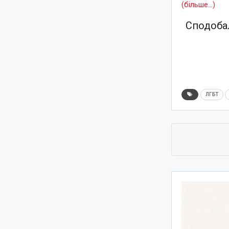
(більше…)
Сподобал
ЛГБТ