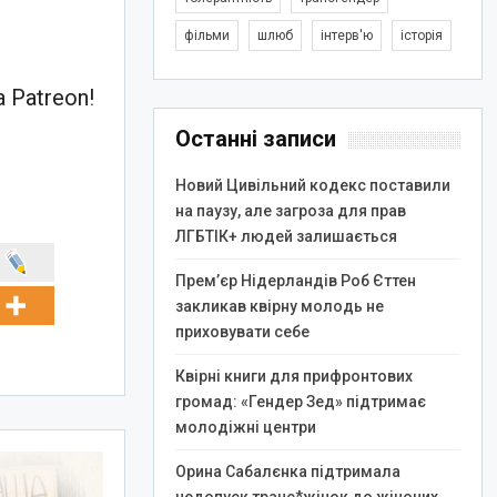
фільми
шлюб
інтерв'ю
історія
 Patreon!
Останні записи
Новий Цивільний кодекс поставили
на паузу, але загроза для прав
ЛГБТІК+ людей залишається
Прем’єр Нідерландів Роб Єттен
закликав квірну молодь не
приховувати себе
Квірні книги для прифронтових
громад: «Гендер Зед» підтримає
молодіжні центри
Орина Сабалєнка підтримала