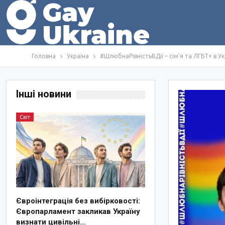
Головна
Україна
#ШлюбнаРівністьВДії – сім’я та ЛГБТ+ в Ук
Інші новини
Світ
Євроінтеграція без вибірковості:
Європарламент закликав Україну
визнати цивільні…