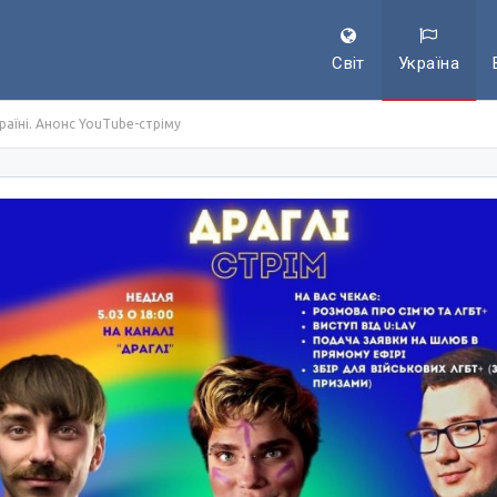
Світ
Україна
раїні. Анонс YouTube-стріму