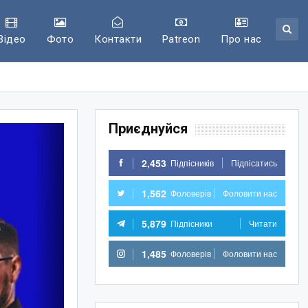
Відео
Фото
Контакти
Patreon
Про нас
Приєднуйся
2,453
Підпісників
Підпісатись
1,562
Фоловерів
Фоловити нас
5,879
Підпісники
Читати
1,485
Фоловерів
Фоловити нас