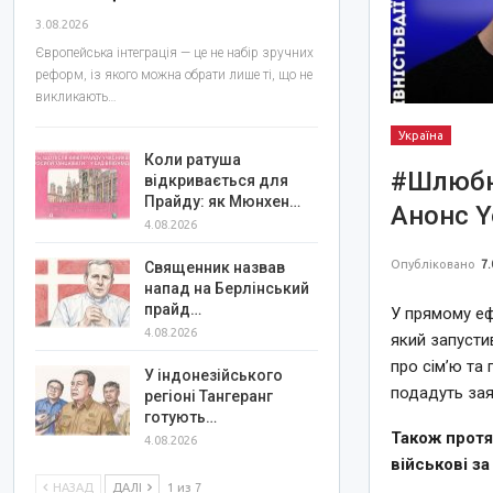
3.08.2026
Європейська інтеграція — це не набір зручних
реформ, із якого можна обрати лише ті, що не
викликають…
Україна
Коли ратуша
#Шлюбна
відкривається для
Прайду: як Мюнхен…
Анонс Y
4.08.2026
Опубліковано
7.
Священник назвав
напад на Берлінський
прайд…
У прямому еф
4.08.2026
який запусти
про сім’ю та
У індонезійського
подадуть зая
регіоні Тангеранг
готують…
Також протя
4.08.2026
військові за
НАЗАД
ДАЛІ
1 из 7