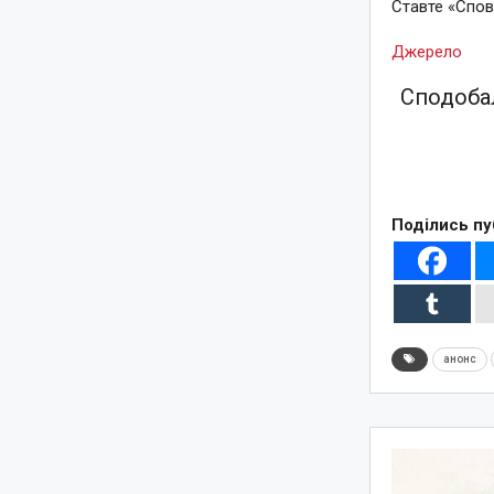
Ставте «Спов
Джерело
Сподобал
Поділись пу
анонс