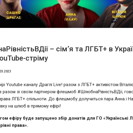
РівністьВДії – сім’я та ЛГБТ+ в Украї
ouTube-стріму
03.2023
ірі Youtube каналу Драглі Live! разом з ЛГБТ+ активістом Вітал
в разом зі своїм партнером флешмоб #ШлюбнаРівністьВДії, гов
 права ЛГБТ+ спільноти. До флешмобу долучиться пара Анна і Нас
вку на шлюб в прямому ефірі!
гом ефіру буде запущено збір донатів для ГО «Українські 
 рівні права».