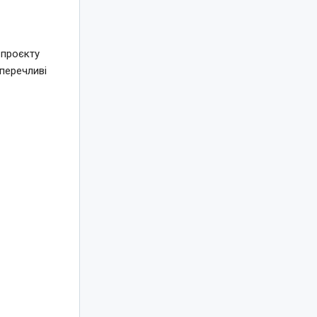
 проєкту
перечливі