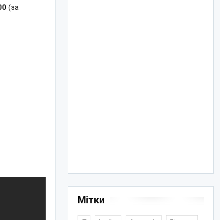
00
(за
Мітки