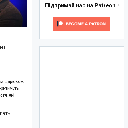
Підтримай нас на Patreon
ні.
ієм Царюком,
оритимуть
тя, які
ЛГБТ+