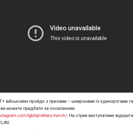
Т+ військових пройде з призами – шевронами із єдинорогами та
 ви можете придбати за посиланням
nstagram.com/lgbtiqmilitary.merch/
. На стрімі виступатиме відкри
:LAV.