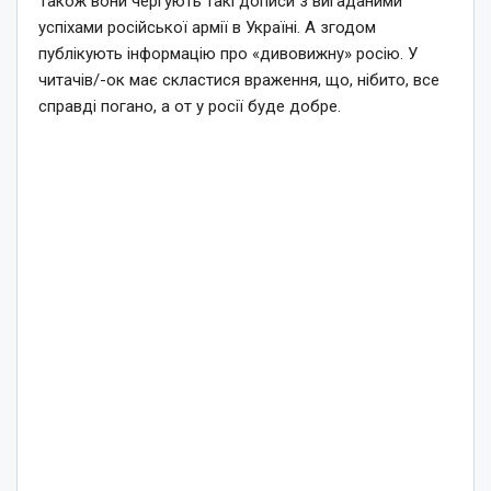
Також вони чергують такі дописи з вигаданими
успіхами російської армії в Україні. А згодом
публікують інформацію про «дивовижну» росію. У
читачів/-ок має скластися враження, що, нібито, все
справді погано, а от у росії буде добре.