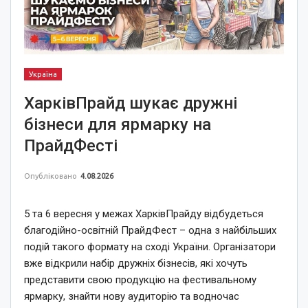
Україна
ХарківПрайд шукає дружні
бізнеси для ярмарку на
ПрайдФесті
Опубліковано
4.08.2026
5 та 6 вересня у межах ХарківПрайду відбудеться
благодійно-освітній ПрайдФест – одна з найбільших
подій такого формату на сході України. Організатори
вже відкрили набір дружніх бізнесів, які хочуть
представити свою продукцію на фестивальному
ярмарку, знайти нову аудиторію та водночас