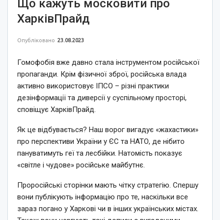
Що кажуть московити про
ХарківПрайд
Опубліковано
23.08.2023
Гомофобія вже давно стала інструментом російської
пропаганди. Крім фізичної зброї, російська влада
активно використовує ІПСО – різні практики
дезінформації та диверсії у суспільному просторі,
сповіщує ХарківПрайд.
Як це відбувається? Наш ворог вигадує «жахастики»
про перспективи України у ЄС та НАТО, де нібито
пануватимуть геї та лесбійки. Натомість показує
«світле і чудове» російське майбутнє.
Проросійські сторінки мають чітку стратегію. Спершу
вони публікують інформацію про те, наскільки все
зараз погано у Харкові чи в інших українських містах.