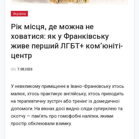
Україна
Рік місця, де можна не
ховатися: як у Франківську
живе перший ЛГБТ+ ком’юніті-
центр
On
7.08.2026
У невеликому приміщенні в Івано-Франківську хтось
малює, хтось практикує англійську, хтось приходить
на терапевтичну зустріч або тренінг із домедичної
допомоги. На вікнах досі видно сліди суперклею та
скотчу — пам’ять про гомофобні наліпки, якими
простір обклеювали взимку.