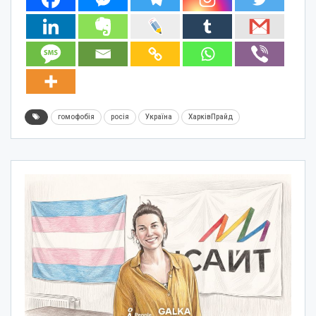
гомофобія
росія
Україна
ХарківПрайд