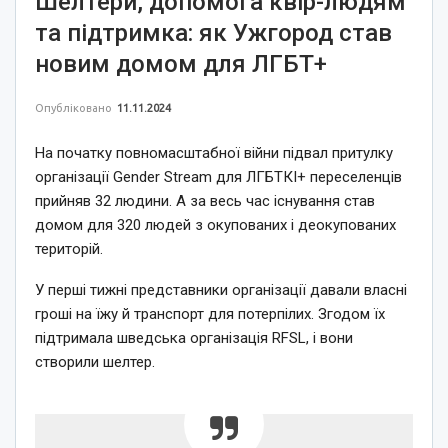
Шелтери, допомога квір-людям
та підтримка: як Ужгород став
новим домом для ЛГБТ+
Опубліковано
11.11.2024
На початку повномасштабної війни підвал притулку
організації Gender Stream для ЛГБТКІ+ переселенців
прийняв 32 людини. А за весь час існування став
домом для 320 людей з окупованих і деокупованих
територій.
У перші тижні представники організації давали власні
гроші на їжу й транспорт для потерпілих. Згодом їх
підтримала шведська організація RFSL, і вони
створили шелтер.