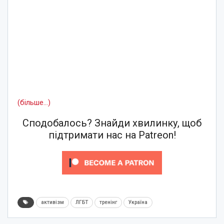
(більше…)
Сподобалось? Знайди хвилинку, щоб
підтримати нас на Patreon!
активізм
ЛГБТ
тренінг
Україна