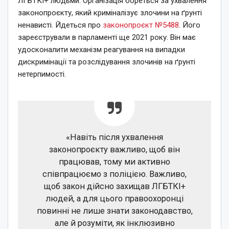
ЛГБТКІ+ людьми. Організація бореться за ухвалення
законопроєкту, який криміналізує злочини на ґрунті
ненависті. Йдеться про
законопроєкт №5488
. Його
зареєстрували в парламенті ще 2021 року. Він має
удосконалити механізм реагування на випадки
дискримінації та розслідування злочинів на ґрунті
нетерпимості.
«Навіть після ухвалення
законопроєкту важливо, щоб він
працював, тому ми активно
співпрацюємо з поліцією. Важливо,
щоб закон дійсно захищав ЛГБТКІ+
людей, а для цього правоохоронці
повинні не лише знати законодавство,
але й розуміти, як інклюзивно