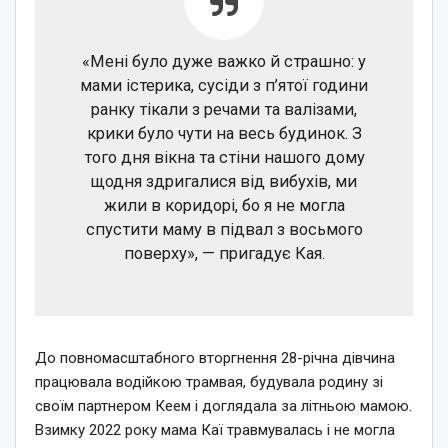
«Мені було дуже важко й страшно: у
мами істерика, сусіди з п’ятої години
ранку тікали з речами та валізами,
крики було чути на весь будинок. З
того дня вікна та стіни нашого дому
щодня здригалися від вибухів, ми
жили в коридорі, бо я не могла
спустити маму в підвал з восьмого
поверху», — пригадує Кая.
До повномасштабного вторгнення 28-річна дівчина
працювала водійкою трамвая, будувала родину зі
своїм партнером Кеем і доглядала за літньою мамою.
Взимку 2022 року мама Каї травмувалась і не могла