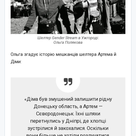
Шелтер Gender Stream в Ужгороді.
Ольга Полякова
Ольга згадує історію мешканців шелтера Артема й
Діми:
«Діма був змушений залишити рідну
Донецьку область, а Артем —
Сєвєродонецьк. Їхні шляхи
перетнулись у Дніпрі, де хлопці
зустрілися й закохалися. Оскільки
вони більше не хотіли розлучатися,