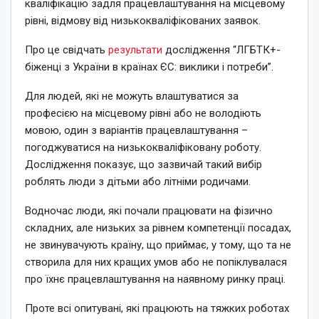
кваліфікацію задля працевлаштування на місцевому
рівні, відмову від низькокваліфікованих заявок.
Про це свідчать
результати
дослідження “ЛГБТК+-
біженці з України в країнах ЄС: виклики і потреби”.
Для людей, які не можуть влаштуватися за
професією на місцевому рівні або не володіють
мовою, один з варіантів працевлаштування –
погоджуватися на низькокваліфіковану роботу.
Дослідження показує, що зазвичай такий вибір
роблять люди з дітьми або літніми родичами.
Водночас люди, які почали працювати на фізично
складних, але низьких за рівнем компетенції посадах,
не звинувачують країну, що приймає, у тому, що та не
створила для них кращих умов або не попіклувалася
про їхнє працевлаштування на наявному ринку праці.
Проте всі опитувані, які працюють на тяжких роботах