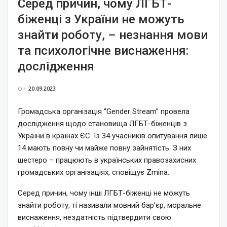
Серед причин, чому ЛГБТ-
біженці з України не можуть
знайти роботу, – незнання мови
та психологічне виснаження:
дослідження
On
20.09.2023
Громадська організація “Gender Stream” провела
дослідження щодо становища ЛГБТ-біженців з
України в країнах ЄС. Із 34 учасників опитування лише
14 мають повну чи майже повну зайнятість. З них
шестеро – працюють в українських правозахисних
громадських організаціях, сповіщує Zmina.
Серед причин, чому інші ЛГБТ-біженці не можуть
знайти роботу, ті називали мовний барʼєр, моральне
виснаження, нездатність підтвердити свою