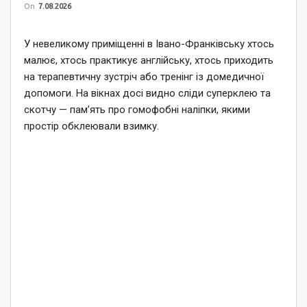
On
7.08.2026
У невеликому приміщенні в Івано-Франківську хтось
малює, хтось практикує англійську, хтось приходить
на терапевтичну зустріч або тренінг із домедичної
допомоги. На вікнах досі видно сліди суперклею та
скотчу — пам’ять про гомофобні наліпки, якими
простір обклеювали взимку.