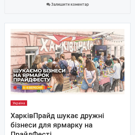
Залишити коментар
Україна
ХарківПрайд шукає дружні
бізнеси для ярмарку на
ПрайдФесті