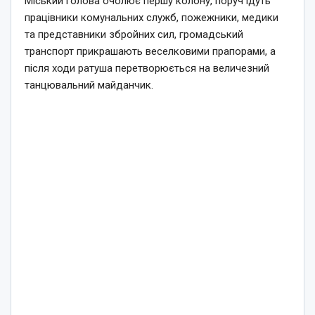
Міський голова очолює першу колону, поруч ідуть
працівники комунальних служб, пожежники, медики
та представники збройних сил, громадський
транспорт прикрашають веселковими прапорами, а
після ходи ратуша перетворюється на величезний
танцювальний майданчик.