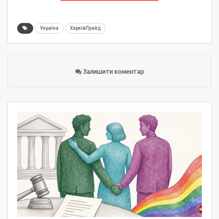
Україна
ХарківПрайд
Залишити коментар