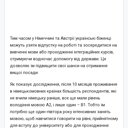
Тим часом у Німеччині та Австрії українські біженці
можуть узяти відпустку на роботі та зосередитися на
вивченні мови або проходженні інтеграційних курсів,
отримуючи водночас допомогу від держави. Це
дозволяє їм підвищити свої шанси на отримання
вищої посади.
Як показує дослідження, після 10 місяців проживання
в німецькомовних країнах більшість респондентів, які
не вчили німецьку раніше, все ще мали рівень
володіння мовою А2, і лише один – В1. Тобто їм
потрібно ще один-півтора року інтенсивних занять
мовою, щоб навчитися говорити на рівні, прийнятному
для вступу до університету або для проходження