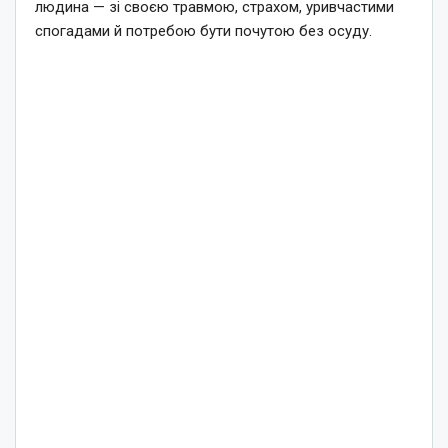
людина — зі своєю травмою, страхом, уривчастими
спогадами й потребою бути почутою без осуду.