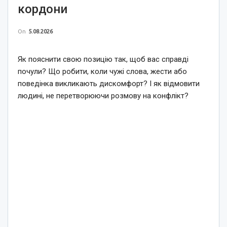
кордони
On
5.08.2026
Як пояснити свою позицію так, щоб вас справді
почули? Що робити, коли чужі слова, жести або
поведінка викликають дискомфорт? І як відмовити
людині, не перетворюючи розмову на конфлікт?