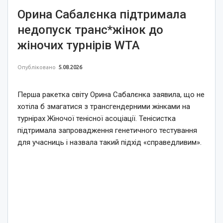
Орина Сабалєнка підтримала
недопуск транс*жінок до
жіночих турнірів WTA
Опубліковано
5.08.2026
Перша ракетка світу Орина Сабалєнка заявила, що не
хотіла б змагатися з трансгендерними жінками на
турнірах Жіночої тенісної асоціації. Тенісистка
підтримала запровадження генетичного тестування
для учасниць і назвала такий підхід «справедливим».