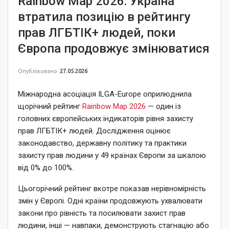
Rainbow Map 2026: Україна
втратила позицію в рейтингу
прав ЛГБТІК+ людей, поки
Європа продовжує змінюватися
Опубліковано
27.05.2026
Міжнародна асоціація ILGA-Europe оприлюднила
щорічний рейтинг
Rainbow Map 2026
— один із
головних європейських індикаторів рівня захисту
прав ЛГБТІК+ людей. Дослідження оцінює
законодавство, державну політику та практики
захисту прав людини у 49 країнах Європи за шкалою
від 0% до 100%.
Цьогорічний рейтинг вкотре показав нерівномірність
змін у Європі. Одні країни продовжують ухвалювати
закони про рівність та посилювати захист прав
людини, інші — навпаки, демонструють стагнацію або