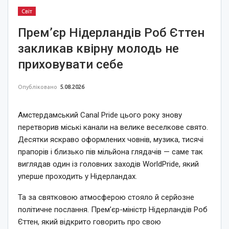
Світ
Прем’єр Нідерландів Роб Єттен
закликав квірну молодь не
приховувати себе
Опубліковано
5.08.2026
Амстердамський Canal Pride цього року знову
перетворив міські канали на велике веселкове свято.
Десятки яскраво оформлених човнів, музика, тисячі
прапорів і близько пів мільйона глядачів — саме так
виглядав один із головних заходів WorldPride, який
уперше проходить у Нідерландах.
Та за святковою атмосферою стояло й серйозне
політичне послання. Прем’єр-міністр Нідерландів Роб
Єттен, який відкрито говорить про свою