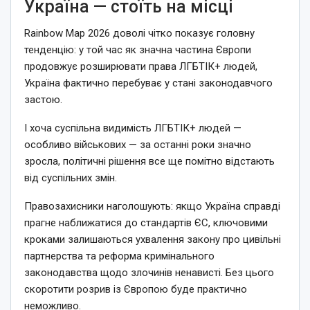
Україна — стоїть на місці
Rainbow Map 2026 доволі чітко показує головну
тенденцію: у той час як значна частина Європи
продовжує розширювати права ЛГБТІК+ людей,
Україна фактично перебуває у стані законодавчого
застою.
І хоча суспільна видимість ЛГБТІК+ людей —
особливо військових — за останні роки значно
зросла, політичні рішення все ще помітно відстають
від суспільних змін.
Правозахисники наголошують: якщо Україна справді
прагне наближатися до стандартів ЄС, ключовими
кроками залишаються ухвалення закону про цивільні
партнерства та реформа кримінального
законодавства щодо злочинів ненависті. Без цього
скоротити розрив із Європою буде практично
неможливо.