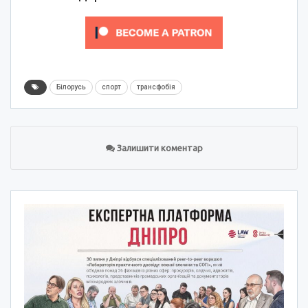
Білорусь
спорт
трансфобія
Залишити коментар