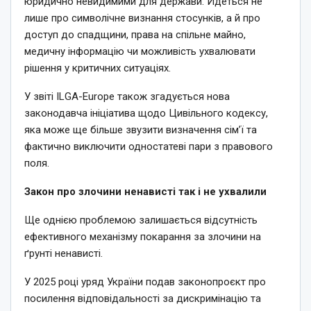
юридично невидимими для держави. Йдеться не
лише про символічне визнання стосунків, а й про
доступ до спадщини, права на спільне майно,
медичну інформацію чи можливість ухвалювати
рішення у критичних ситуаціях.
У звіті ILGA-Europe також згадується нова
законодавча ініціатива щодо Цивільного кодексу,
яка може ще більше звузити визначення сім’ї та
фактично виключити одностатеві пари з правового
поля.
Закон про злочини ненависті так і не ухвалили
Ще однією проблемою залишається відсутність
ефективного механізму покарання за злочини на
ґрунті ненависті.
У 2025 році уряд України подав законопроєкт про
посилення відповідальності за дискримінацію та