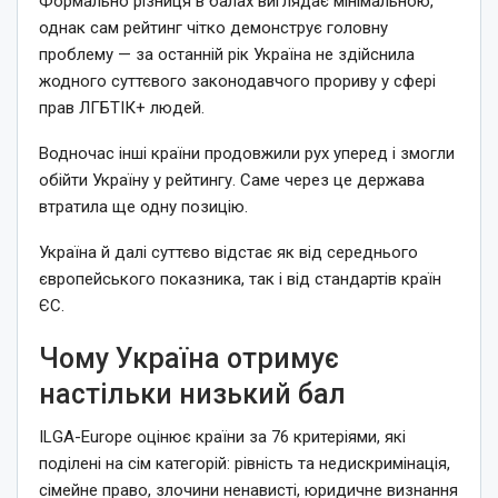
Формально різниця в балах виглядає мінімальною,
однак сам рейтинг чітко демонструє головну
проблему — за останній рік Україна не здійснила
жодного суттєвого законодавчого прориву у сфері
прав ЛГБТІК+ людей.
Водночас інші країни продовжили рух уперед і змогли
обійти Україну у рейтингу. Саме через це держава
втратила ще одну позицію.
Україна й далі суттєво відстає як від середнього
європейського показника, так і від стандартів країн
ЄС.
Чому Україна отримує
настільки низький бал
ILGA-Europe оцінює країни за 76 критеріями, які
поділені на сім категорій: рівність та недискримінація,
сімейне право, злочини ненависті, юридичне визнання