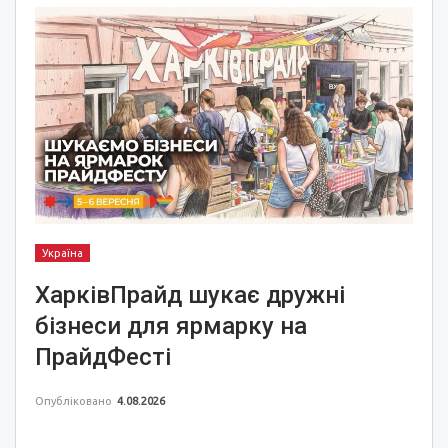
Україна
ХарківПрайд шукає дружні
бізнеси для ярмарку на
ПрайдФесті
Опубліковано
4.08.2026