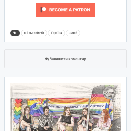
військовілгбт
Україна
шлюб
Залишити коментар