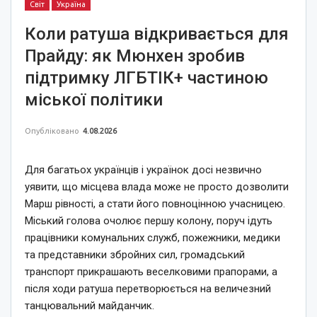
Світ
Україна
Коли ратуша відкривається для
Прайду: як Мюнхен зробив
підтримку ЛГБТІК+ частиною
міської політики
Опубліковано
4.08.2026
Для багатьох українців і українок досі незвично
уявити, що місцева влада може не просто дозволити
Марш рівності, а стати його повноцінною учасницею.
Міський голова очолює першу колону, поруч ідуть
працівники комунальних служб, пожежники, медики
та представники збройних сил, громадський
транспорт прикрашають веселковими прапорами, а
після ходи ратуша перетворюється на величезний
танцювальний майданчик.