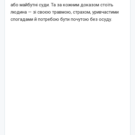
або майбутні суди. Та за кожним доказом стоїть
людина — зі своєю травмою, страхом, уривчастими
спогадами й потребою бути почутою без осуду.