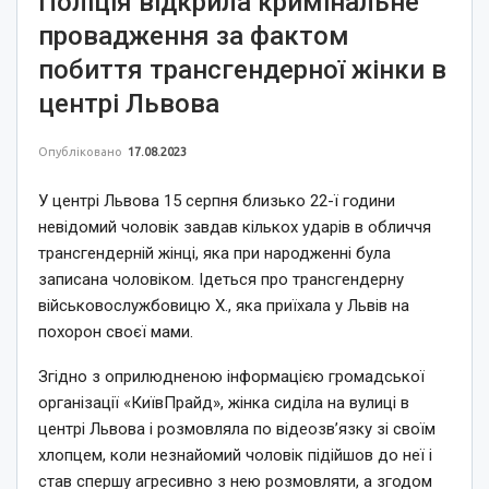
Поліція відкрила кримінальне
провадження за фактом
побиття трансгендерної жінки в
центрі Львова
Опубліковано
17.08.2023
У центрі Львова 15 серпня близько 22-ї години
невідомий чоловік завдав кількох ударів в обличчя
трансгендерній жінці, яка при народженні була
записана чоловіком. Ідеться про трансгендерну
військовослужбовицю Х., яка приїхала у Львів на
похорон своєї мами.
Згідно з оприлюдненою інформацією громадської
організації «КиївПрайд», жінка сиділа на вулиці в
центрі Львова і розмовляла по відеозв’язку зі своїм
хлопцем, коли незнайомий чоловік підійшов до неї і
став спершу агресивно з нею розмовляти, а згодом