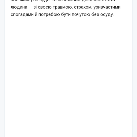
людина — зі своєю травмою, страхом, уривчастими
спогадами й потребою бути почутою без осуду.