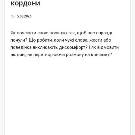
кордони
On
5.08.2026
Як пояснити свою позицію так, щоб вас справді
почули? Що робити, коли чужі слова, жести або
поведінка викликають дискомфорт? І як відмовити
людині, не перетворюючи розмову на конфлікт?