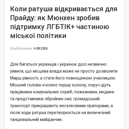
Коли ратуша відкривається для
Прайду: як Мюнхен зробив
підтримку ЛГБТІК+ частиною
міської політики
Опубліковано
4.08.2026
Для багатьох українців і українок досі незвично
уявити, що місцева влада може не просто дозволити
Марш рівності, а стати його повноцінною учасницею.
Міський голова очолює першу колону, поруч ідуть
працівники комунальних служб, пожежники, медики
та представники збройних сил, громадський
транспорт прикрашають веселковими прапорами, а
після ходи ратуша перетворюється на величезний
танцювальний майданчик.