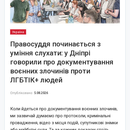
Україна
Правосуддя починається з
уміння слухати: у Дніпрі
говорили про документування
воєнних злочинів проти
ЛГБТІК+ людей
Опубліковано
5.08.2026
Коли йдеться про документування воєнних злочинів,
ми зазвичай думаємо про протоколи, кримінальні
провадження, відео з місця подій, супутникові знімки
або майбутні суди. Та за кожним доказом стоїть