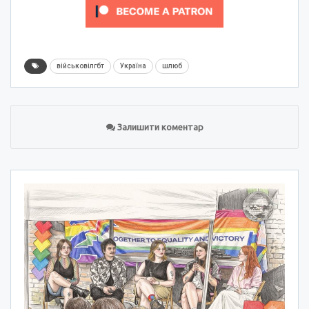
військовілгбт
Україна
шлюб
Залишити коментар