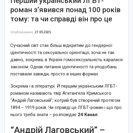
Перший український ЛГБТ-
роман з’явився понад 100 років
тому: та чи справді він про це
Опубліковано
27.05.2025
Сучасний світ стає більш відкритим до гендерної
ідентичності та сексуальної орієнтації, хоча не так
давно, зокрема, в Україні гомосексуальність каралася
законом. Однак питання ідентичності та уподобань
поставали завжди, просто в інших формах.
Зокрема і в літературі. Й першим українським ЛГБТ-
романом називають твір Агатангела Кримського
“Андрій Лаговський”, котрий був створений протягом
1894 – 1919 років. Чи справді це ЛГБТ-роман і що про
нього треба знати – розповідає
24 Канал
.
“Андрій Лаговський” –