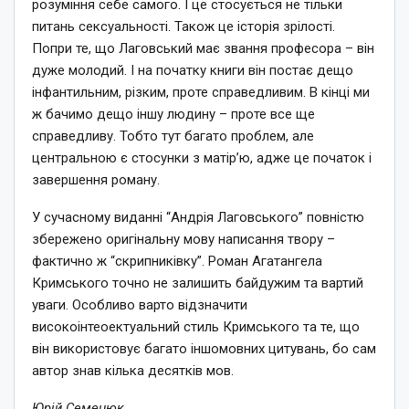
розуміння себе самого. І це стосується не тільки
питань сексуальності. Також це історія зрілості.
Попри те, що Лаговський має звання професора – він
дуже молодий. І на початку книги він постає дещо
інфантильним, різким, проте справедливим. В кінці ми
ж бачимо дещо іншу людину – проте все ще
справедливу. Тобто тут багато проблем, але
центральною є стосунки з матір’ю, адже це початок і
завершення роману.
У сучасному виданні “Андрія Лаговського” повністю
збережено оригінальну мову написання твору –
фактично ж “скрипниківку”. Роман Агатангела
Кримського точно не залишить байдужим та вартий
уваги. Особливо варто відзначити
високоінтеоектуальний стиль Кримського та те, що
він використовує багато іншомовних цитувань, бо сам
автор знав кілька десятків мов.
Юрій Семенюк