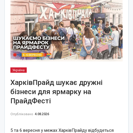
Україна
ХарківПрайд шукає дружні
бізнеси для ярмарку на
ПрайдФесті
Опубліковано
4.08.2026
5 та 6 вересня у межах ХарківПрайду відбудеться