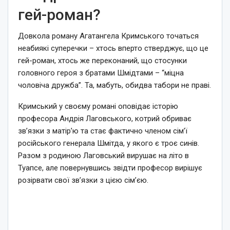
гей-роман?
Довкола роману Агатангела Кримського точаться
неабиякі суперечки – хтось вперто стверджує, що це
гей-роман, хтось же переконаний, що стосунки
головного героя з братами Шмідтами – “міцна
чоловіча дружба”. Та, мабуть, обидва табори не праві.
Кримський у своєму романі оповідає історію
професора Андрія Лаговського, котрий обриває
зв’язки з матір’ю та стає фактично членом сім’ї
російського генерала Шмітда, у якого є троє синів.
Разом з родиною Лаговський вирушає на літо в
Туапсе, але повернувшись звідти професор вирішує
розірвати свої зв’язки з цією сім’єю.