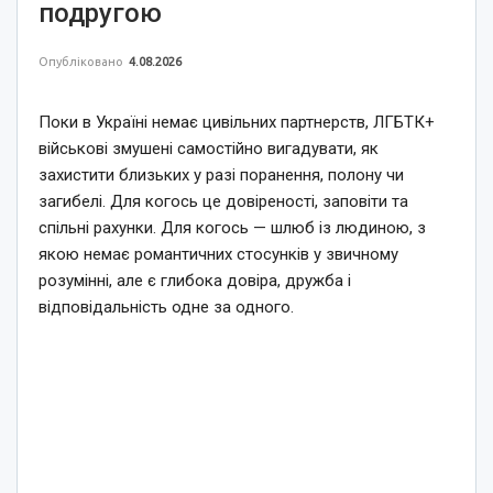
подругою
Опубліковано
4.08.2026
Поки в Україні немає цивільних партнерств, ЛГБТК+
військові змушені самостійно вигадувати, як
захистити близьких у разі поранення, полону чи
загибелі. Для когось це довіреності, заповіти та
спільні рахунки. Для когось — шлюб із людиною, з
якою немає романтичних стосунків у звичному
розумінні, але є глибока довіра, дружба і
відповідальність одне за одного.