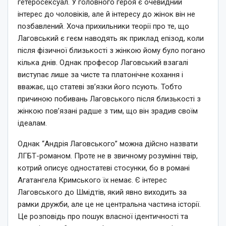
гетеросексуал. У головного героя є очевидний
інтерес до чоловіків, але й інтересу до жінок він не
позбавлений. Хоча прихильники теорії про те, що
Лаговський є геєм наводять як приклад епізод, коли
після фізичної близькості з жінкою йому було погано
кілька днів. Однак професор Лаговський взагалі
виступає лише за чисте та платонічне кохання і
вважає, що статеві зв’язки його псують. Тобто
причиною побивань Лаговського після близькості з
жінкою пов’язані радше з тим, що він зрадив своїм
ідеалам.
Однак “Андрія Лаговського” можна дійсно назвати
ЛГБТ-романом. Проте не в звичному розумінні твір,
котрий описує одностатеві стосунки, бо в романі
Агатангела Кримського їх немає. Є інтерес
Лаговського до Шмідтів, який явно виходить за
рамки дружби, але це не центральна частина історії.
Це розповідь про пошук власної ідентичності та