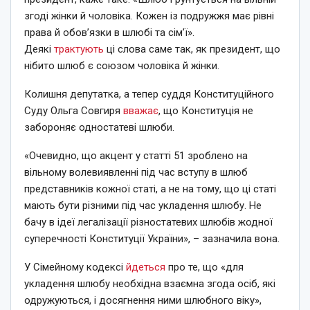
згоді жінки й чоловіка. Кожен із подружжя має рівні
права й обов’язки в шлюбі та сім’ї».
Деякі
трактують
ці слова саме так, як президент, що
нібито шлюб є союзом чоловіка й жінки.
Колишня депутатка, а тепер суддя Конституційного
Суду Ольга Совгиря
вважає
, що Конституція не
забороняє одностатеві шлюби.
«Очевидно, що акцент у статті 51 зроблено на
вільному волевиявленні під час вступу в шлюб
представників кожної статі, а не на тому, що ці статі
мають бути різними під час укладення шлюбу. Не
бачу в ідеї легалізації різностатевих шлюбів жодної
суперечності Конституції України», – зазначила вона.
У Сімейному кодексі
йдеться
про те, що «для
укладення шлюбу необхідна взаємна згода осіб, які
одружуються, і досягнення ними шлюбного віку»,