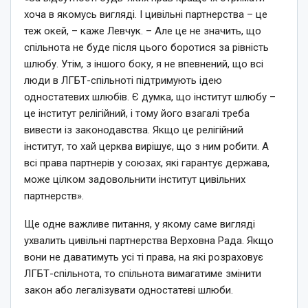
хоча в якомусь вигляді. І цивільні партнерства – це
теж окей, – каже Левчук. – Але це не значить, що
спільнота не буде після цього боротися за рівність
шлюбу. Утім, з іншого боку, я не впевнений, що всі
люди в ЛГБТ-спільноті підтримують ідею
одностатевих шлюбів. Є думка, що інститут шлюбу –
це інститут релігійний, і тому його взагалі треба
вивести із законодавства. Якщо це релігійний
інститут, то хай церква вирішує, що з ним робити. А
всі права партнерів у союзах, які гарантує держава,
може цілком задовольнити інститут цивільних
партнерств».
Ще одне важливе питання, у якому саме вигляді
ухвалить цивільні партнерства Верховна Рада. Якщо
вони не даватимуть усі ті права, на які розраховує
ЛГБТ-спільнота, то спільнота вимагатиме змінити
закон або легалізувати одностатеві шлюби.