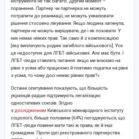
інструмента не так багато. Другий момент –
поранення. Партнер чи партнерка не можуть
потрапити до реанімації, не можуть ухвалювати
рішення стосовно лікування. Якщо людина загинула,
партнери не можуть вирішувати, де і як поховати. У
них немає ніяких прав. Так само й з компенсацією
[яку виплачують родині загиблого військового]. Усе
це недоступне для ЛГБТ-військових. Але має бути. І
ЛГБТ-люди ставлять питання: якщо ми воюємо на
рівні з усіма або працюємо й платимо податки на рівні
з усіма, то чому досі немає рівних прав?»
Останні опитування показують, що більшість
українців радше підтримують легалізацію
одностатевих союзів. Згідно
з
дослідженням
Київського міжнародного інституту
соціології, більше половини (64%) погоджуються, що
ЛГБТ-люди повинні мати такі ж права, як й інші
громадяни. Проти ідеї реєстрованого партнерства