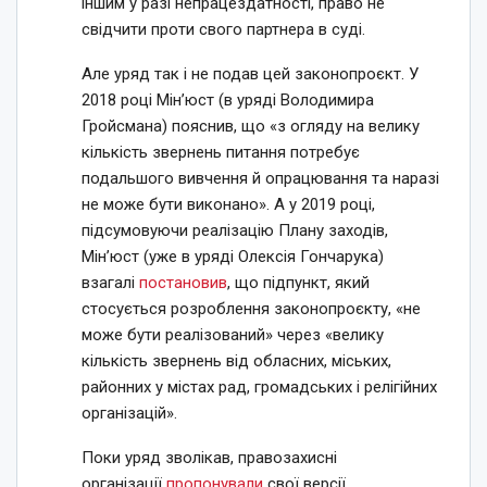
іншим у разі непрацездатності, право не
свідчити проти свого партнера в суді.
Але уряд так і не подав цей законопроєкт. У
2018 році Мінʼюст (в уряді Володимира
Гройсмана) пояснив, що «з огляду на велику
кількість звернень питання потребує
подальшого вивчення й опрацювання та наразі
не може бути виконано». А у 2019 році,
підсумовуючи реалізацію Плану заходів,
Мін’юст (уже в уряді Олексія Гончарука)
взагалі
постановив
, що підпункт, який
стосується розроблення законопроєкту, «не
може бути реалізований» через «велику
кількість звернень від обласних, міських,
районних у містах рад, громадських і релігійних
організацій».
Поки уряд зволікав, правозахисні
організації
пропонували
свої версії