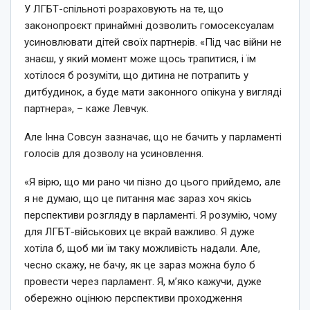
У ЛГБТ-спільноті розраховують на те, що
законопроєкт принаймні дозволить гомосексуалам
усиновлювати дітей своїх партнерів. «Під час війни не
знаєш, у який момент може щось трапитися, і їм
хотілося б розуміти, що дитина не потрапить у
дитбудинок, а буде мати законного опікуна у вигляді
партнера», – каже Левчук.
Але Інна Совсун зазначає, що не бачить у парламенті
голосів для дозволу на усиновлення.
«Я вірю, що ми рано чи пізно до цього прийдемо, але
я не думаю, що це питання має зараз хоч якісь
перспективи розгляду в парламенті. Я розумію, чому
для ЛГБТ-військових це вкрай важливо. Я дуже
хотіла б, щоб ми їм таку можливість надали. Але,
чесно скажу, не бачу, як це зараз можна було б
провести через парламент. Я, м’яко кажучи, дуже
обережно оцінюю перспективи проходження