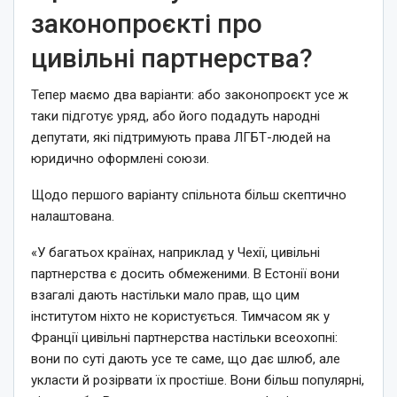
законопроєкті про
цивільні партнерства?
Тепер маємо два варіанти: або законопроєкт усе ж
таки підготує уряд, або його подадуть народні
депутати, які підтримують права ЛГБТ-людей на
юридично оформлені союзи.
Щодо першого варіанту спільнота більш скептично
налаштована.
«У багатьох країнах, наприклад у Чехії, цивільні
партнерства є досить обмеженими. В Естонії вони
взагалі дають настільки мало прав, що цим
інститутом ніхто не користується. Тимчасом як у
Франції цивільні партнерства настільки всеохопні:
вони по суті дають усе те саме, що дає шлюб, але
укласти й розірвати їх простіше. Вони більш популярні,