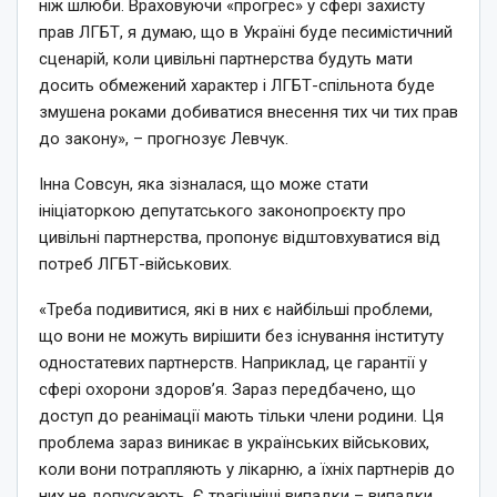
ніж шлюби. Враховуючи «прогрес» у сфері захисту
прав ЛГБТ, я думаю, що в Україні буде песимістичний
сценарій, коли цивільні партнерства будуть мати
досить обмежений характер і ЛГБТ-спільнота буде
змушена роками добиватися внесення тих чи тих прав
до закону», – прогнозує Левчук.
Інна Совсун, яка зізналася, що може стати
ініціаторкою депутатського законопроєкту про
цивільні партнерства, пропонує відштовхуватися від
потреб ЛГБТ-військових.
«Треба подивитися, які в них є найбільші проблеми,
що вони не можуть вирішити без існування інституту
одностатевих партнерств. Наприклад, це гарантії у
сфері охорони здоровʼя. Зараз передбачено, що
доступ до реанімації мають тільки члени родини. Ця
проблема зараз виникає в українських військових,
коли вони потрапляють у лікарню, а їхніх партнерів до
них не допускають. Є трагічніші випадки – випадки