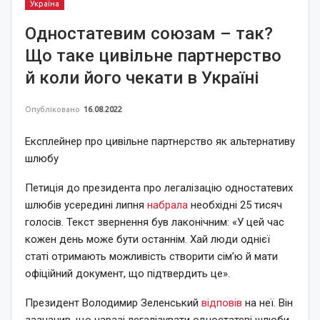
Україна
Одностатевим союзам – так?
Що таке цивільне партнерство
й коли його чекати в Україні
Опубліковано
16.08.2022
Експлейнер про цивільне партнерство як альтернативу
шлюбу
Петиція до президента про легалізацію одностатевих
шлюбів усередині липня
набрала
необхідні 25 тисяч
голосів. Текст звернення був лаконічним: «У цей час
кожен день може бути останнім. Хай люди однієї
статі отримають можливість створити сім’ю й мати
офіційний документ, що підтвердить це».
Президент Володимир Зеленський
відповів
на неї. Він