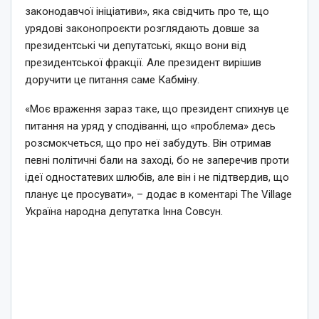
законодавчої ініціативи», яка свідчить про те, що
урядові законопроєкти розглядають довше за
президентські чи депутатські, якщо вони від
президентської фракції. Але президент вирішив
доручити це питання саме Кабміну.
«Моє враження зараз таке, що президент спихнув це
питання на уряд у сподіванні, що «проблема» десь
розсмокчеться, що про неї забудуть. Він отримав
певні політичні бали на заході, бо не заперечив проти
ідеї одностатевих шлюбів, але він і не підтвердив, що
планує це просувати», – додає в коментарі The Village
Україна народна депутатка Інна Совсун.