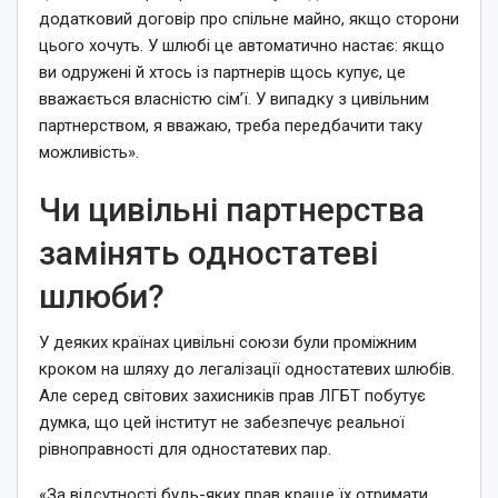
додатковий договір про спільне майно, якщо сторони
цього хочуть. У шлюбі це автоматично настає: якщо
ви одружені й хтось із партнерів щось купує, це
вважається власністю сімʼї. У випадку з цивільним
партнерством, я вважаю, треба передбачити таку
можливість».
Чи цивільні партнерства
замінять одностатеві
шлюби?
У деяких країнах цивільні союзи були проміжним
кроком на шляху до легалізації одностатевих шлюбів.
Але серед світових захисників прав ЛГБТ побутує
думка, що цей інститут не забезпечує реальної
рівноправності для одностатевих пар.
«За відсутності будь-яких прав краще їх отримати