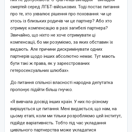
смертей серед ЛГБТ-військових. Тоді постає питання
про те, хто ухвалює рішення про поховання: чи це
хтось із близьких родичів чи це партнер? Або хто
отримує компенсацію в разі загибелі партнера?
Звичайно, що ніхто не хоче отримувати ці
компенсації, бо ми розуміємо, за яких обставин їх
видають. Але причини дискримінувати одних
партнерів щодо інших абсолютно немає. Тут мають
бути такі ж права, як у зареєстрованих
гетеросексуальних шлюбах».
До питання спільної власності народна депутатка
пропонує підійти більш гнучко.
«Я вивчала досвід інших країн. У них по-різному
вирішується це питання. Мені видається, що нам, на
цьому етапі, коли ми тільки розробляємо цей інститут,
підійде варіативність. Тобто під час укладання
цивільного партнерства може укладатися