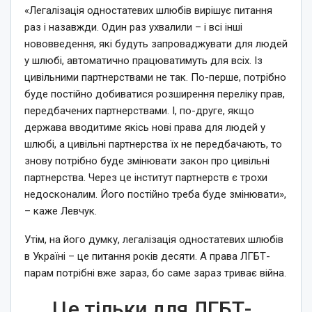
«Легалізація одностатевих шлюбів вирішує питання
раз і назавжди. Один раз ухвалили – і всі інші
нововведення, які будуть запроваджувати для людей
у шлюбі, автоматично працюватимуть для всіх. Із
цивільними партнерствами не так. По-перше, потрібно
буде постійно добиватися розширення переліку прав,
передбачених партнерствами. І, по-друге, якщо
держава вводитиме якісь нові права для людей у
шлюбі, а цивільні партнерства їх не передбачають, то
знову потрібно буде змінювати закон про цивільні
партнерства. Через це інститут партнерств є трохи
недосконалим. Його постійно треба буде змінювати»,
– каже Левчук.
Утім, на його думку, легалізація одностатевих шлюбів
в Україні – це питання років десяти. А права ЛГБТ-
парам потрібні вже зараз, бо саме зараз триває війна.
Це тільки для ЛГБТ-