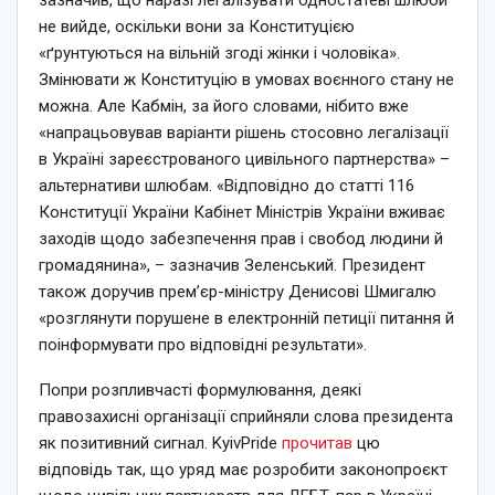
зазначив, що наразі легалізувати одностатеві шлюби
не вийде, оскільки вони за Конституцією
«ґрунтуються на вільній згоді жінки і чоловіка».
Змінювати ж Конституцію в умовах воєнного стану не
можна. Але Кабмін, за його словами, нібито вже
«напрацьовував варіанти рішень стосовно легалізації
в Україні зареєстрованого цивільного партнерства» –
альтернативи шлюбам. «Відповідно до статті 116
Конституції України Кабінет Міністрів України вживає
заходів щодо забезпечення прав і свобод людини й
громадянина», – зазначив Зеленський. Президент
також доручив премʼєр-міністру Денисові Шмигалю
«розглянути порушене в електронній петиції питання й
поінформувати про відповідні результати».
Попри розпливчасті формулювання, деякі
правозахисні організації сприйняли слова президента
як позитивний сигнал. KyivPride
прочитав
цю
відповідь так, що уряд має розробити законопроєкт