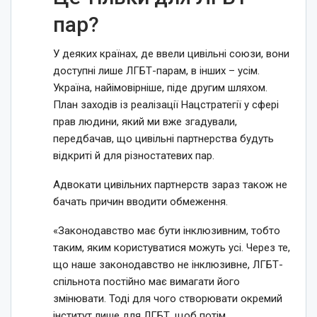
пар?
У деяких країнах, де ввели цивільні союзи, вони
доступні лише ЛГБТ-парам, в інших – усім.
Україна, найімовірніше, піде другим шляхом.
План заходів із реалізації Нацстратегії у сфері
прав людини, який ми вже згадували,
передбачав, що цивільні партнерства будуть
відкриті й для різностатевих пар.
Адвокати цивільних партнерств зараз також не
бачать причин вводити обмеження.
«Законодавство має бути інклюзивним, тобто
таким, яким користуватися можуть усі. Через те,
що наше законодавство не інклюзивне, ЛГБТ-
спільнота постійно має вимагати його
змінювати. Тоді для чого створювати окремий
інститут лише для ЛГБТ, щоб потім