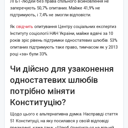
ЛГБТ-людей без права спільного всиновлення не
заперечують 50,7% опитаних. Майже 41,9% не
підтримують, і 7,4% не змогли відповісти.
Як
свідчить
опитування Центру соціальних експертиз
Інституту соціології НАН України, майже вдвічі за 10
років зріс рівень підтримки одностатевих шлюбів. 53%
опитаних підтримують таке право, тимчасом як у 2013
році «за» були 33%.
Чи дійсно для узаконення
одностатевих шлюбів
потрібно міняти
Конституцію?
Щодо цього є альтернативна думка. Насправді стаття
51 Конституції, на яку посилався у своїй відповіді
президент, каже таке: «Шлюб ґрунтується на вільній