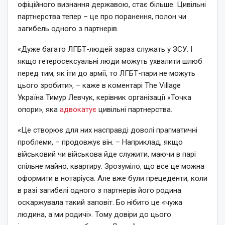
офіційного визнання державою, стає більше. Цивільні
партнерства тепер – це про поранення, полон чи
загибель одного з партнерів.
«Дуже багато ЛГБТ-людей зараз служать у ЗСУ. І
якщо гетеросексуальні люди можуть ухвалити шлюб
перед тим, як іти до армії, то ЛГБТ-пари не можуть
цього зробити», – каже в коментарі The Village
Україна Тимур Левчук, керівник організації «Точка
опори», яка
адвокатує
цивільні партнерства.
«Це створює для них насправді доволі прагматичні
проблеми, – продовжує він. – Наприклад, якщо
військовий чи військова йде служити, маючи в парі
спільне майно, квартиру. Зрозуміло, що все це можна
оформити в нотаріуса. Але вже були прецеденти, коли
в разі загибелі одного з партнерів його родина
оскаржувала такий заповіт. Бо нібито це «чужа
людина, а ми родичі». Тому довіри до цього