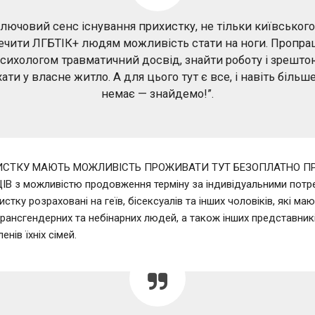
лючовий сенс існування прихистку, не тільки київськог
ечити ЛГБТІК+ людям можливість стати на ноги. Пропр
психологом травматичний досвід, знайти роботу і зрешт
ати у власне житло. А для цього тут є все, і навіть більш
немає — знайдемо!”.
ИСТКУ МАЮТЬ МОЖЛИВІСТЬ ПРОЖИВАТИ ТУТ БЕЗОПЛАТНО П
ЦІВ
з можливістю продовження терміну за індивідуальними потр
стку розраховані на геїв, бісексуалів та інших чоловіків, які маю
трансгендерних та небінарних людей, а також інших представник
енів їхніх сімей.