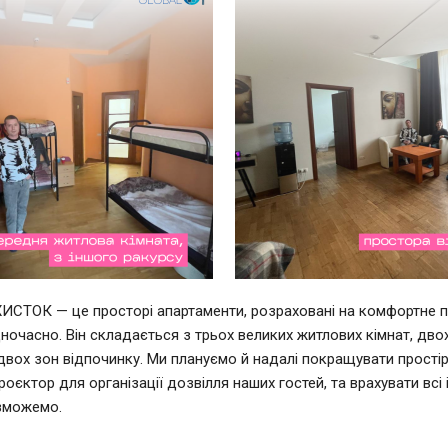
ХИСТОК
— це просторі апартаменти, розраховані на комфортне 
дночасно. Він складається з трьох великих житлових кімнат, дво
 двох зон відпочинку. Ми плануємо й надалі покращувати прості
оєктор для організації дозвілля наших гостей, та врахувати всі і
 зможемо.