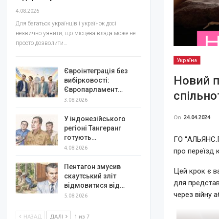
4.08.2026
Для багатьох українців і українок досі
незвично уявити, що місцева влада може не
просто дозволити…
Україна
Євроінтеграція без
Новий 
вибірковості:
Європарламент…
спільно
3.08.2026
On
24.04.2024
У індонезійського
регіоні Тангеранг
готують…
ГО “АЛЬЯНС.Г
4.08.2026
про переїзд 
Пентагон змусив
Цей крок є в
скаутський зліт
для представ
відмовитися від…
через війну 
5.08.2026
НАЗАД
ДАЛІ
1 из 7