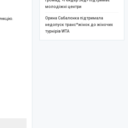
громад: «Гендер Зед» підтримає
молодіжні центри
Орина Сабалєнка підтримала
ункцію.
недопуск транс*жінок до жіночих
турнірів WTA