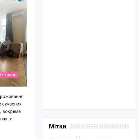
проживання
х сучасних
р, зокрема
нші їх
Мітки