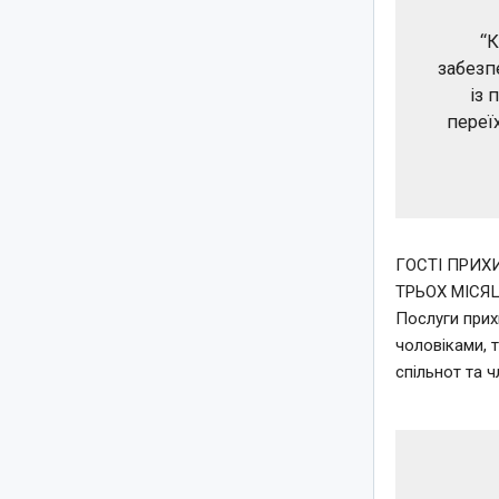
“К
забезп
із 
переїх
ГОСТІ ПРИХ
ТРЬОХ МІСЯ
Послуги прихи
чоловіками, 
спільнот та чл