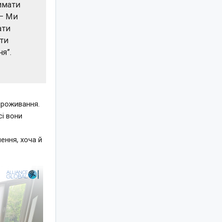
имати
 — Ми
ати
оти
я”.
 проживання.
сі вони
ення, хоча й