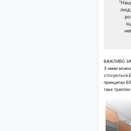
“Наш
люди
ро
ін
не
ВАЖЛИВО З
З ними можна
стосуються
принципах
В
таке трапляє