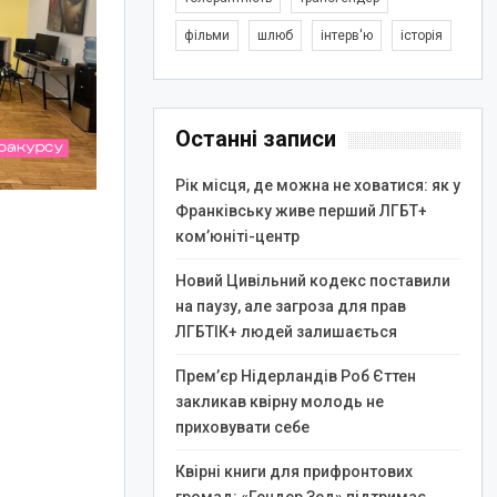
фільми
шлюб
інтерв'ю
історія
Останні записи
Рік місця, де можна не ховатися: як у
Франківську живе перший ЛГБТ+
ком’юніті-центр
Новий Цивільний кодекс поставили
на паузу, але загроза для прав
ЛГБТІК+ людей залишається
Прем’єр Нідерландів Роб Єттен
закликав квірну молодь не
приховувати себе
Квірні книги для прифронтових