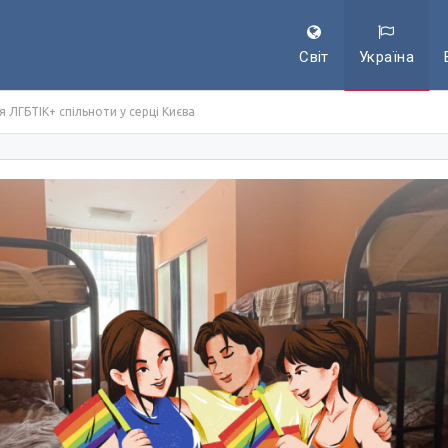
Світ
Україна
ЛГБТІК+ спільноти у серці Києва