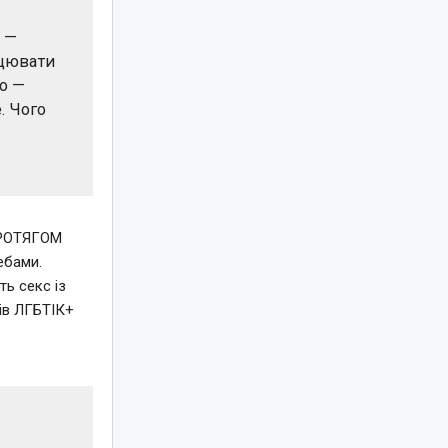
о —
ацювати
ою —
е. Чого
РОТЯГОМ
ебами.
ть секс із
ів ЛГБТІК+