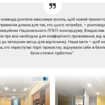
 команда доклала максимум зусиль, щоб новий прихисто
правжнім домом для тих, хто цього потребує, — розповід
ікаційник Національного ЛГБТІ-консорціуму, Владислав
и про все необхідне для комфортного проживання, від 
к до затишних місць для відпочинку. Наша мета — щоб ко
а, хто переступає поріг прихистку, відчували себе в безпе
були оточені турботою”.