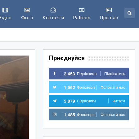
Відео
Фото
Контакти
Patreon
Про нас
Приєднуйся
2,453
Підпісників
Підпісатись
1,562
Фоловерів
Фоловити нас
5,879
Підпісники
Читати
1,485
Фоловерів
Фоловити нас