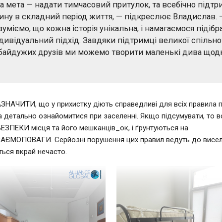
а мета — надати тимчасовий притулок, та всебічно підтр
ну в складний період життя, — підкреслює Владислав.
зуміємо, що кожна історія унікальна, і намагаємося підібр
дивідуальний підхід. Завдяки підтримці великої спільн
байдужих друзів ми можемо творити маленькі дива щодн
АЗНАЧИТИ
, що у прихистку діють справедливі для всіх правила
 детально ознайомитися при заселенні. Якщо підсумувати, то в
БЕЗПЕКИ
місця та його мешканців_ок, і ґрунтуються на
ЗАЄМОПОВАГИ
. Серйозні порушення цих правил ведуть до висел
ться вкрай нечасто.