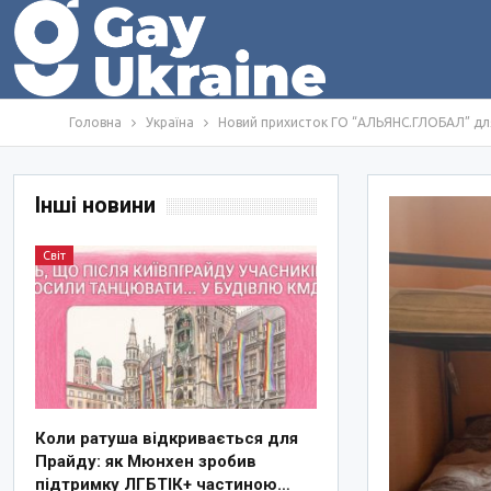
Головна
Україна
Новий прихисток ГО “АЛЬЯНС.ГЛОБАЛ” для 
Інші новини
Світ
Коли ратуша відкривається для
Прайду: як Мюнхен зробив
підтримку ЛГБТІК+ частиною…