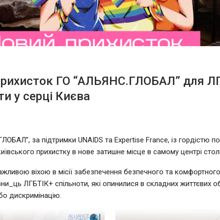
прихисток ГО “АЛЬЯНС.ГЛОБАЛ” для Л
ти у серці Києва
ЛОБАЛ”, за підтримки UNAIDS та Expertise France, із гордістю п
київського прихистку в нове затишне місце в самому центрі стол
ажливою віхою в місії забезпечення безпечного та комфортног
ни_ць ЛГБТІК+ спільноти, які опинилися в складних життєвих о
або дискримінацію.