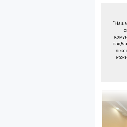
“Наша
с
комун
подбал
ліжо
кожн