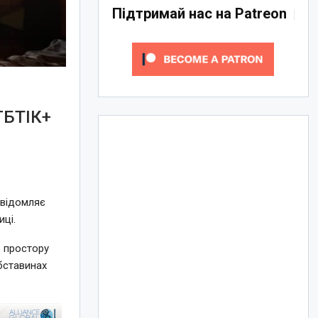
Підтримай нас на Patreon
ГБТІК+
овідомляє
иці.
о простору
бставинах