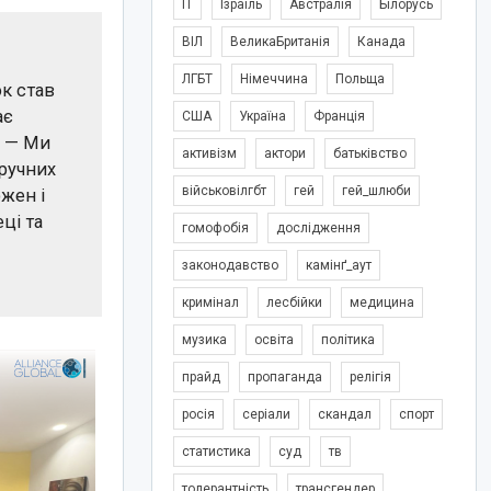
IT
Ізраїль
Австралія
Білорусь
ВІЛ
ВеликаБританія
Канада
ЛГБТ
Німеччина
Польща
к став
ає
США
Україна
Франція
. — Ми
активізм
актори
батьківство
зручних
військовілгбт
гей
гей_шлюби
жен і
ці та
гомофобія
дослідження
законодавство
камінґ_аут
кримінал
лесбійки
медицина
музика
освіта
політика
прайд
пропаганда
релігія
росія
серіали
скандал
спорт
статистика
суд
тв
толерантність
трансгендер