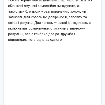
Поки в Україні немає цивільних партнерств, ЛГБТК+
військові змушені самостійно вигадувати, як
захистити близьких у разі поранення, полону чи
загибелі. Для когось це довіреності, заповіти та
спільні рахунки. Для когось — шлюб із людиною, з
якою немає романтичних стосунків у звичному
розумінні, але є глибока довіра, дружба і
відповідальність одне за одного.