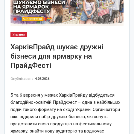
Україна
ХарківПрайд шукає дружні
бізнеси для ярмарку на
ПрайдФесті
Опубліковано
4.08.2026
5 та 6 вересня у межах ХарківПрайду відбудеться
благодійно-освітній ПрайдФест – одна з найбільших
подій такого формату на сході України. Організатори
вже відкрили набір дружніх бізнесів, які хочуть
представити свою продукцію на фестивальному
ярмарку, знайти нову аудиторію та водночас