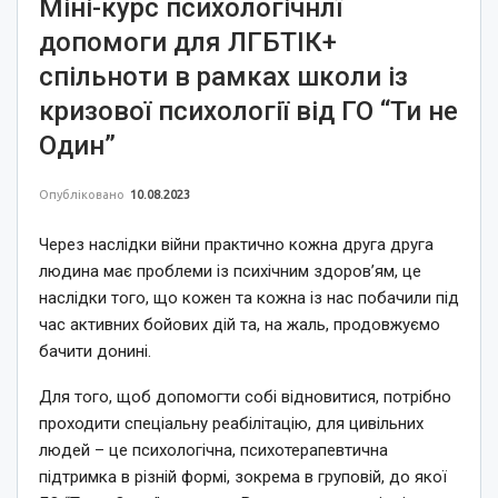
Міні-курс психологічнлї
допомоги для ЛГБТІК+
спільноти в рамках школи із
кризової психології від ГО “Ти не
Один”
Опубліковано
10.08.2023
Через наслідки війни практично кожна друга друга
людина має проблеми із психічним здоров’ям, це
наслідки того, що кожен та кожна із нас побачили під
час активних бойових дій та, на жаль, продовжуємо
бачити донині.
Для того, щоб допомогти собі відновитися, потрібно
проходити спеціальну реабілітацію, для цивільних
людей – це психологічна, психотерапевтична
підтримка в різній формі, зокрема в груповій, до якої