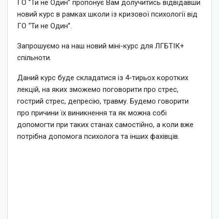
ГО “Ти не Один” пропонує Вам долучитись відвідавши
новий курс в рамках школи із кризової психології від
ГО “Ти не Один”.
Запрошуємо на наш новий міні-курс для ЛГБТІК+
спільноти.
Даний курс буде складатися із 4-тирьох коротких
лекцій, на яких зможемо поговорити про стрес,
гострий стрес, депресію, травму. Будемо говорити
про причини їх виникнення та як можна собі
допомогти при таких станах самостійно, а коли вже
потрібна допомога психолога та інших фахівців.