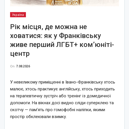
Україна
Рік місця, де можна не
ховатися: як у Франківську
живе перший ЛГБТ+ ком’юніті-
центр
On
7.08.2026
У невеликому приміщенні в Івано-Франківську хтось
малює, хтось практикує англійську, хтось приходить
на терапевтичну зустріч або тренінг із домедичної
допомоги. На вікнах досі видно сліди суперклею та
скотчу — пам’ять про гомофобні наліпки, якими
простір обклеювали взимку.