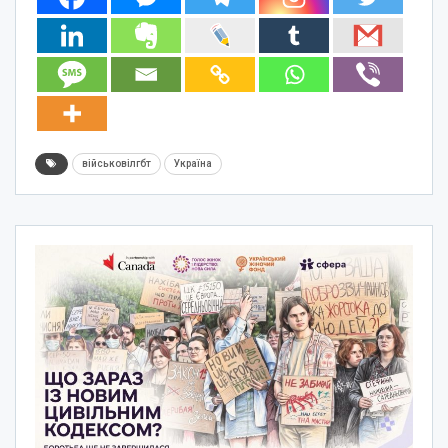
військовілгбт
Україна