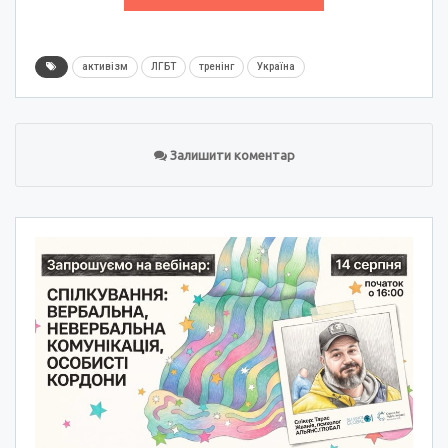
активізм
ЛГБТ
тренінг
Україна
Залишити коментар