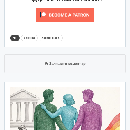
Україна
ХарківПрайд
Залишити коментар