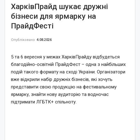
ХарківПрайд шукає дружні
бізнеси для ярмарку на
ПрайдФесті
Опубліковано
4.08.2026
5 та 6 вересня у межах ХарківПрайду відбудеться
благодійно-освітній ПрайдФест – одна з найбільших
подій такого формату на сході України. Організатори
вже відкрили набір дружніх бізнесів, які хочуть
представити свою продукцію на фестивальному
ярмарку, знайти нову аудиторію та водночас
підтримати ЛГБТК+ спільноту.