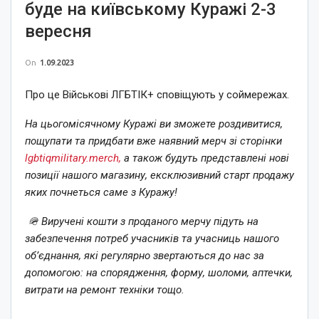
буде на київському Куражі 2-3
вересня
On
1.09.2023
Про це Військові ЛГБТІК+ сповіщують у соймережах.
На цьогомісячному Куражі ви зможете роздивитися,
пощупати та придбати вже наявний мерч зі сторінки
lgbtiqmilitary.merch,
а також будуть представлені нові
позиції нашого магазину, ексклюзивний старт продажу
яких почнеться саме з Куражу!
🪖 Виручені кошти з проданого мерчу підуть на
забезпечення потреб учасників та учасниць нашого
обʼєднання, які регулярно звертаються до нас за
допомогою: на спорядження, форму, шоломи, аптечки,
витрати на ремонт техніки тощо.