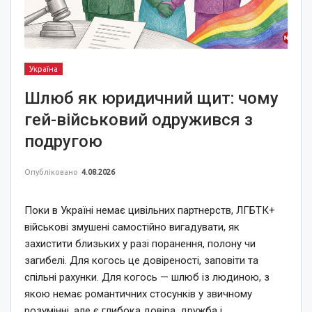
Україна
Шлюб як юридичний щит: чому
гей-військовий одружився з
подругою
Опубліковано
4.08.2026
Поки в Україні немає цивільних партнерств, ЛГБТК+
військові змушені самостійно вигадувати, як
захистити близьких у разі поранення, полону чи
загибелі. Для когось це довіреності, заповіти та
спільні рахунки. Для когось — шлюб із людиною, з
якою немає романтичних стосунків у звичному
розумінні, але є глибока довіра, дружба і