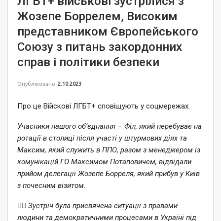
ЛГБТ+ військові зустрілися з
Жозепе Боррелем, Високим
представником Європейського
Союзу з питань закордонних
справ і політики безпеки
Опубліковано
2.10.2023
Про це Війскові ЛГБТ+ сповіщують у соцмережах.
Учасники нашого обʼєднання – Філ, який перебуває на
ротації в столиці після участі у штурмових діях та
Максим, який служить в ППО, разом з менеджером із
комунікацій ГО Максимом Потаповичем, відвідали
прийом делегації Жозепе Борреля, який прибув у Київ
з почесним візитом.
🏳️‍🌈 Зустріч була присвячена ситуації з правами
людини та демократичними процесами в Україні під