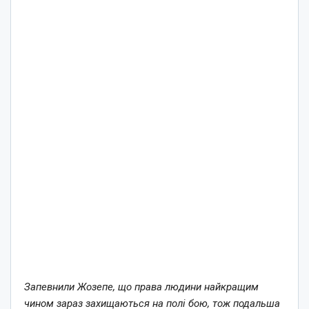
Запевнили Жозепе, що права людини найкращим
чином зараз захищаються на полі бою, тож подальша