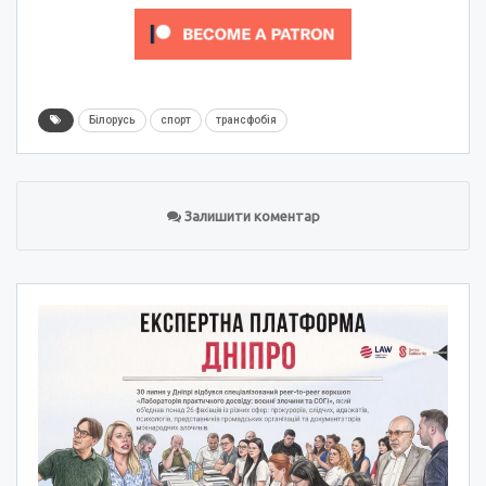
Білорусь
спорт
трансфобія
Залишити коментар