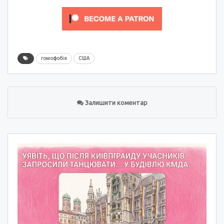
гомофобія
США
Залишити коментар