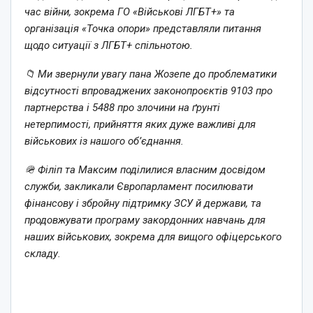
час війни, зокрема ГО «Військові ЛГБТ+» та
організація «Точка опори» представляли питання
щодо ситуації з ЛГБТ+ спільнотою.
📁 Ми звернули увагу пана Жозепе до проблематики
відсутності впроваджених законопроєктів 9103 про
партнерства і 5488 про злочини на ґрунті
нетерпимості, прийняття яких дуже важливі для
військових із нашого обʼєднання.
🪖 Філіп та Максим поділилися власним досвідом
служби, закликали Європарламент посилювати
фінансову і збройну підтримку ЗСУ й держави, та
продовжувати програму закордонних навчань для
наших військових, зокрема для вищого офіцерського
складу.