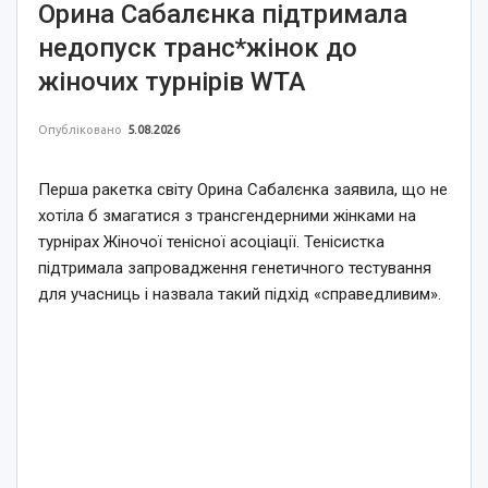
Орина Сабалєнка підтримала
недопуск транс*жінок до
жіночих турнірів WTA
Опубліковано
5.08.2026
Перша ракетка світу Орина Сабалєнка заявила, що не
хотіла б змагатися з трансгендерними жінками на
турнірах Жіночої тенісної асоціації. Тенісистка
підтримала запровадження генетичного тестування
для учасниць і назвала такий підхід «справедливим».