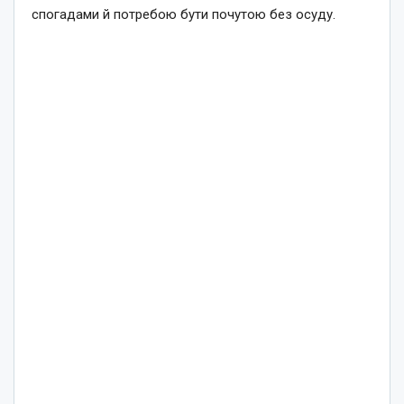
спогадами й потребою бути почутою без осуду.