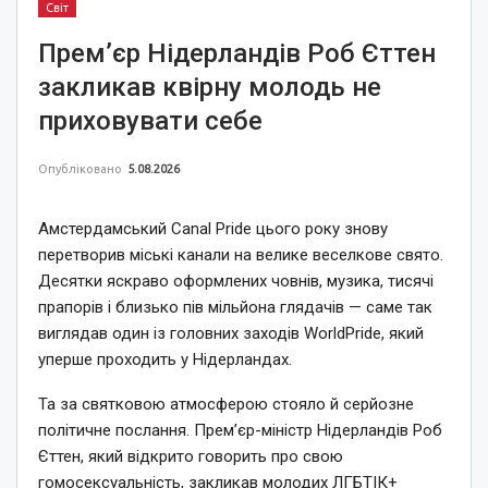
Світ
Прем’єр Нідерландів Роб Єттен
закликав квірну молодь не
приховувати себе
Опубліковано
5.08.2026
Амстердамський Canal Pride цього року знову
перетворив міські канали на велике веселкове свято.
Десятки яскраво оформлених човнів, музика, тисячі
прапорів і близько пів мільйона глядачів — саме так
виглядав один із головних заходів WorldPride, який
уперше проходить у Нідерландах.
Та за святковою атмосферою стояло й серйозне
політичне послання. Прем’єр-міністр Нідерландів Роб
Єттен, який відкрито говорить про свою
гомосексуальність, закликав молодих ЛГБТІК+