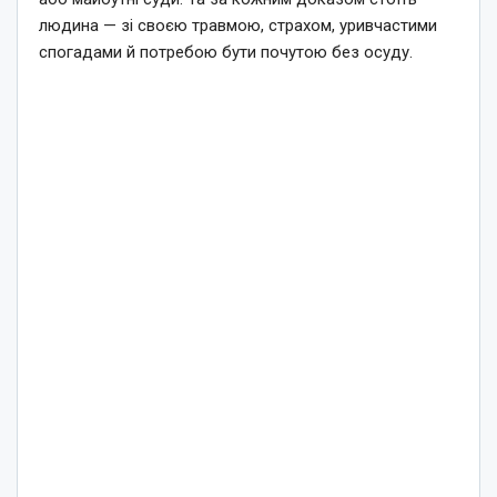
людина — зі своєю травмою, страхом, уривчастими
спогадами й потребою бути почутою без осуду.