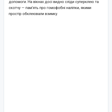
допомоги. На вікнах досі видно сліди суперклею та
скотчу — пам’ять про гомофобні наліпки, якими
простір обклеювали взимку.