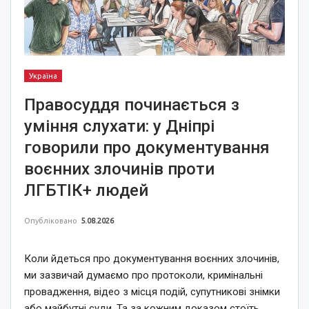
Україна
Правосуддя починається з
уміння слухати: у Дніпрі
говорили про документування
воєнних злочинів проти
ЛГБТІК+ людей
Опубліковано
5.08.2026
Коли йдеться про документування воєнних злочинів,
ми зазвичай думаємо про протоколи, кримінальні
провадження, відео з місця подій, супутникові знімки
або майбутні суди. Та за кожним доказом стоїть