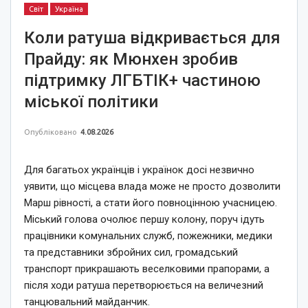
Світ
Україна
Коли ратуша відкривається для
Прайду: як Мюнхен зробив
підтримку ЛГБТІК+ частиною
міської політики
Опубліковано
4.08.2026
Для багатьох українців і українок досі незвично
уявити, що місцева влада може не просто дозволити
Марш рівності, а стати його повноцінною учасницею.
Міський голова очолює першу колону, поруч ідуть
працівники комунальних служб, пожежники, медики
та представники збройних сил, громадський
транспорт прикрашають веселковими прапорами, а
після ходи ратуша перетворюється на величезний
танцювальний майданчик.