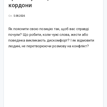
кордони
On
5.08.2026
Як пояснити свою позицію так, щоб вас справді
почули? Що робити, коли чужі слова, жести або
поведінка викликають дискомфорт? І як відмовити
людині, не перетворюючи розмову на конфлікт?