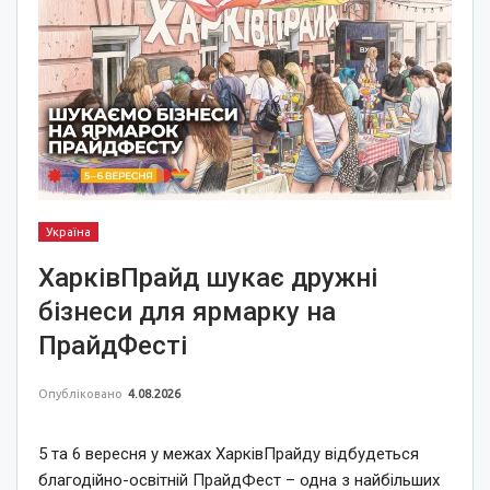
Україна
ХарківПрайд шукає дружні
бізнеси для ярмарку на
ПрайдФесті
Опубліковано
4.08.2026
5 та 6 вересня у межах ХарківПрайду відбудеться
благодійно-освітній ПрайдФест – одна з найбільших