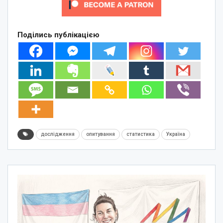
Поділись публікацією
дослідження
опитування
статистика
Україна