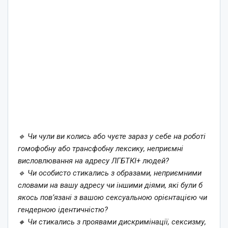
🔹 Чи чули ви колись або чуєте зараз у себе на роботі
гомофобну або трансфобну лексику, неприємні
висловлювання на адресу ЛГБТКІ+ людей?
🔹 Чи особисто стикались з образами, неприємними
словами на вашу адресу чи іншими діями, які були б
якось пов’язані з вашою сексуальною орієнтацією чи
гендерною ідентичністю?
🔸 Чи стикались з проявами дискримінації, сексизму,