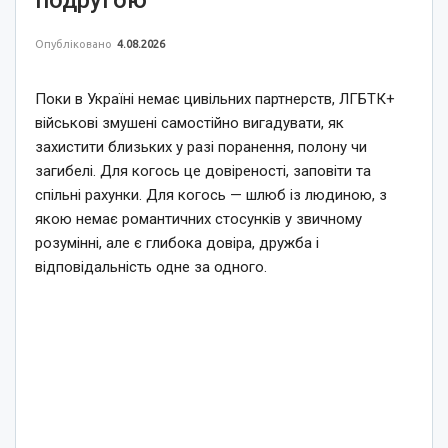
Опубліковано
4.08.2026
Поки в Україні немає цивільних партнерств, ЛГБТК+
військові змушені самостійно вигадувати, як
захистити близьких у разі поранення, полону чи
загибелі. Для когось це довіреності, заповіти та
спільні рахунки. Для когось — шлюб із людиною, з
якою немає романтичних стосунків у звичному
розумінні, але є глибока довіра, дружба і
відповідальність одне за одного.