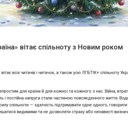
раїна» вітає спільноту з Новим роком
 вітає всіх читачів і читачок, а також усю ЛГБТІК+ спільноту Ук
епростим для країни й для кожної та кожного з нас. Війна, втрат
ть і постійна напруга стали частиною повсякденного життя. Вод
і силу спільноти — здатність підтримувати одне одного, говорити
ишатися видимими та не дозволяти страху або ненависті визна