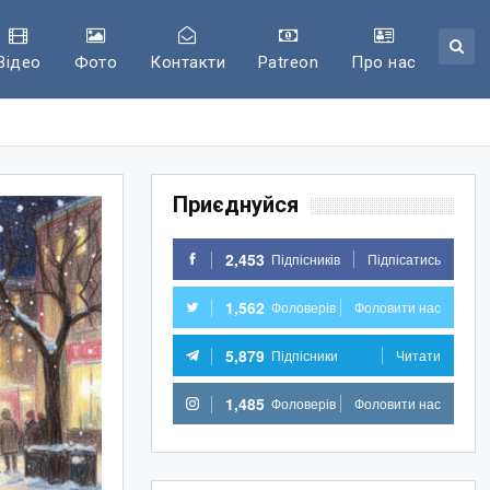
Відео
Фото
Контакти
Patreon
Про нас
Приєднуйся
2,453
Підпісників
Підпісатись
1,562
Фоловерів
Фоловити нас
5,879
Підпісники
Читати
1,485
Фоловерів
Фоловити нас