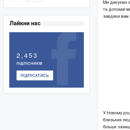
Ми дякуємо в
та допомагав
завдяки вам м
Лайкни нас
2,453
ПІДПІСНИКІВ
ПІДПІСАТИСЬ
У Новому роц
близьких люде
більше захище