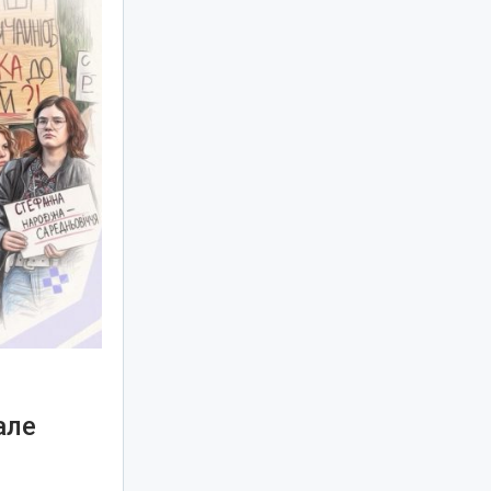
але
я