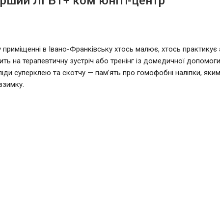
рший ЛГБТ+ ком’юніті-центр
 приміщенні в Івано-Франківську хтось малює, хтось практикує а
ить на терапевтичну зустріч або тренінг із домедичної допомоги.
ліди суперклею та скотчу — пам’ять про гомофобні наліпки, яким
взимку.