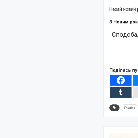
Нехай новий р
З Новим роком!
Сподобал
Поділись пу
Україна