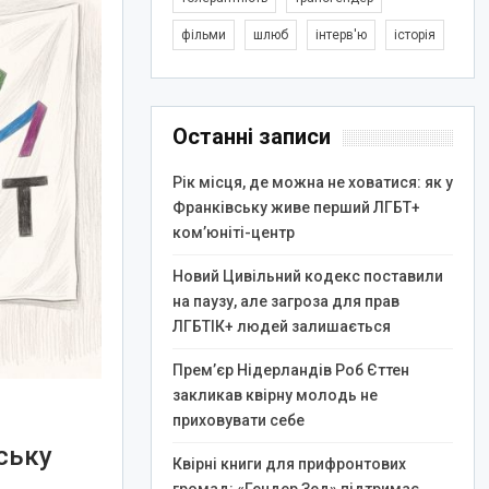
фільми
шлюб
інтерв'ю
історія
Останні записи
Рік місця, де можна не ховатися: як у
Франківську живе перший ЛГБТ+
ком’юніті-центр
Новий Цивільний кодекс поставили
на паузу, але загроза для прав
ЛГБТІК+ людей залишається
Прем’єр Нідерландів Роб Єттен
закликав квірну молодь не
приховувати себе
ську
Квірні книги для прифронтових