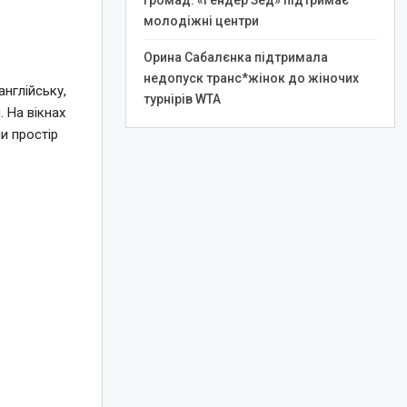
громад: «Гендер Зед» підтримає
молодіжні центри
Орина Сабалєнка підтримала
недопуск транс*жінок до жіночих
нглійську,
турнірів WTA
 На вікнах
и простір