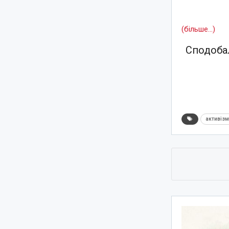
(більше…)
Сподобал
активіз