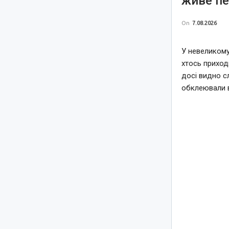
живе пе
On
7.08.2026
У невеликому
хтось приход
досі видно с
обклеювали 