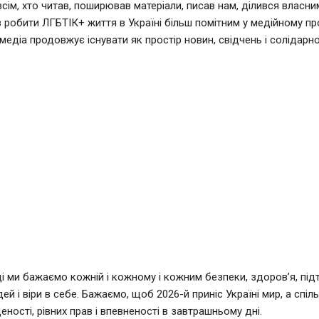
сім, хто читав, поширював матеріали, писав нам, ділився власни
 робити ЛГБТІК+ життя в Україні більш помітним у медійному пр
едіа продовжує існувати як простір новин, свідчень і солідарно
і ми бажаємо кожній і кожному і кожним безпеки, здоров’я, під
й і віри в себе. Бажаємо, щоб 2026-й приніс Україні мир, а спіл
ності, рівних прав і впевненості в завтрашньому дні.