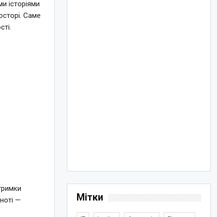
ми історіями
осторі. Саме
сті.
тримки
Мітки
ьноті —