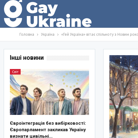
Головна
Україна
«Гей Україна» вітає спільноту з Новим рок
Інші новини
Світ
Євроінтеграція без вибірковості:
Європарламент закликав Україну
визнати цивільні…