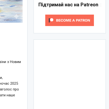
Підтримай нас на Patreon
раїни з Новим
и,
ночас 2025
 вголос про
чати наше