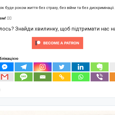
ік буде роком життя без страху, без війни та без дискримінації.
 🏳️‍🌈
ось? Знайди хвилинку, щоб підтримати нас на
блікацією