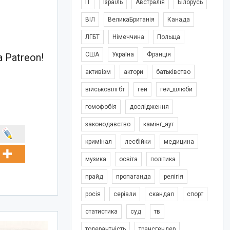
IT
Ізраїль
Австралія
Білорусь
ВІЛ
ВеликаБританія
Канада
ЛГБТ
Німеччина
Польща
США
Україна
Франція
 Patreon!
активізм
актори
батьківство
військовілгбт
гей
гей_шлюби
гомофобія
дослідження
законодавство
камінґ_аут
кримінал
лесбійки
медицина
музика
освіта
політика
прайд
пропаганда
релігія
росія
серіали
скандал
спорт
статистика
суд
тв
толерантність
трансгендер