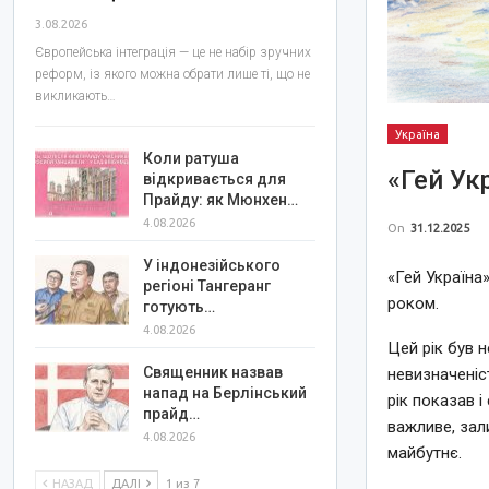
3.08.2026
Європейська інтеграція — це не набір зручних
реформ, із якого можна обрати лише ті, що не
викликають…
Україна
Коли ратуша
«Гей Ук
відкривається для
Прайду: як Мюнхен…
4.08.2026
On
31.12.2025
У індонезійського
«Гей Україна»
регіоні Тангеранг
роком.
готують…
4.08.2026
Цей рік був н
Священник назвав
невизначеніс
напад на Берлінський
рік показав 
прайд…
важливе, зал
4.08.2026
майбутнє.
НАЗАД
ДАЛІ
1 из 7