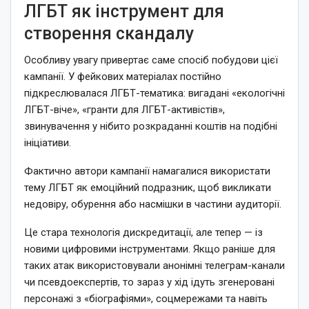
ЛГБТ як інструмент для
створення скандалу
Особливу увагу привертає саме спосіб побудови цієї
кампанії. У фейкових матеріалах постійно
підкреслювалася ЛГБТ-тематика: вигадані «екологічні
ЛГБТ-віче», «гранти для ЛГБТ-активістів»,
звинувачення у нібито розкраданні коштів на подібні
ініціативи.
Фактично автори кампанії намагалися використати
тему ЛГБТ як емоційний подразник, щоб викликати
недовіру, обурення або насмішки в частини аудиторії.
Це стара технологія дискредитації, але тепер — із
новими цифровими інструментами. Якщо раніше для
таких атак використовували анонімні телеграм-канали
чи псевдоекспертів, то зараз у хід ідуть згенеровані
персонажі з «біографіями», соцмережами та навіть