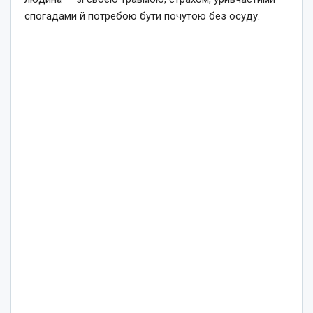
спогадами й потребою бути почутою без осуду.