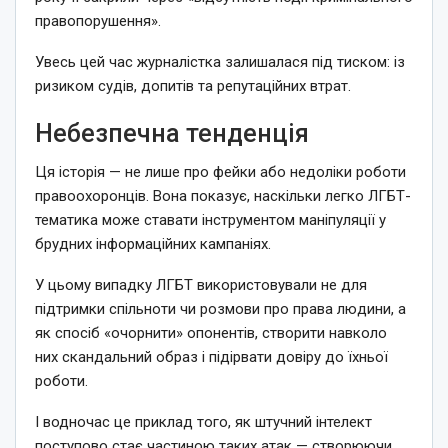
правопорушення».
Увесь цей час журналістка залишалася під тиском: із
ризиком судів, допитів та репутаційних втрат.
Небезпечна тенденція
Ця історія — не лише про фейки або недоліки роботи
правоохоронців. Вона показує, наскільки легко ЛГБТ-
тематика може ставати інструментом маніпуляції у
брудних інформаційних кампаніях.
У цьому випадку ЛГБТ використовували не для
підтримки спільноти чи розмови про права людини, а
як спосіб «очорнити» опонентів, створити навколо
них скандальний образ і підірвати довіру до їхньої
роботи.
І водночас це приклад того, як штучний інтелект
поступово стає частиною таких атак — створюючи