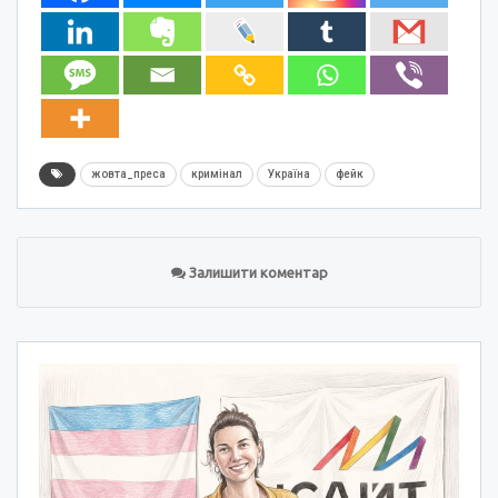
жовта_преса
кримінал
Україна
фейк
Залишити коментар