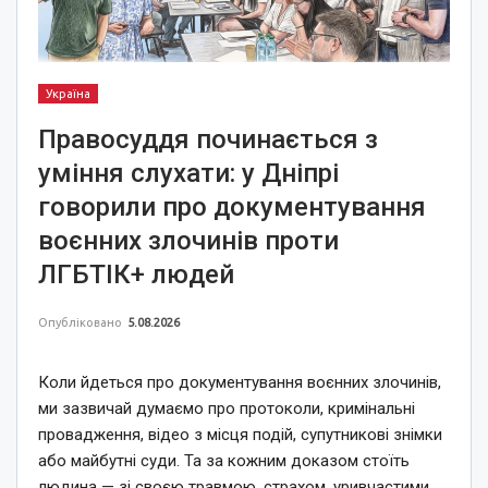
Україна
Правосуддя починається з
уміння слухати: у Дніпрі
говорили про документування
воєнних злочинів проти
ЛГБТІК+ людей
Опубліковано
5.08.2026
Коли йдеться про документування воєнних злочинів,
ми зазвичай думаємо про протоколи, кримінальні
провадження, відео з місця подій, супутникові знімки
або майбутні суди. Та за кожним доказом стоїть
людина — зі своєю травмою, страхом, уривчастими