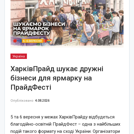
Україна
ХарківПрайд шукає дружні
бізнеси для ярмарку на
ПрайдФесті
Опубліковано
4.08.2026
5 та 6 вересня у межах ХарківПрайду відбудеться
благодійно-освітній ПрайдФест – одна з найбільших
подій такого формату на сході України. Організатори