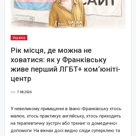
Україна
Рік місця, де можна не
ховатися: як у Франківську
живе перший ЛГБТ+ ком’юніті-
центр
On
7.08.2026
У невеликому приміщенні в Івано-Франківську хтось
малює, хтось практикує англійську, хтось приходить
на терапевтичну зустріч або тренінг із домедичної
допомоги. На вікнах досі видно сліди суперклею та