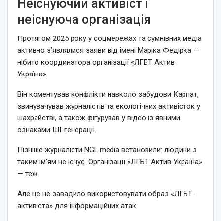
Неіснуючий активіст і
неіснуюча організація
Протягом 2025 року у соцмережах та сумнівних медіа
активно з’являлися заяви від імені Маріка Федірка —
нібито координатора організації «ЛГБТ Актив
Україна».
Він коментував конфлікти навколо забудови Карпат,
звинувачував журналістів та екологічних активісток у
шахрайстві, а також фігурував у відео із явними
ознаками ШІ-генерації.
Пізніше журналісти NGL.media встановили: людини з
таким ім’ям не існує. Організації «ЛГБТ Актив Україна»
— теж.
Але це не завадило використовувати образ «ЛГБТ-
активіста» для інформаційних атак.