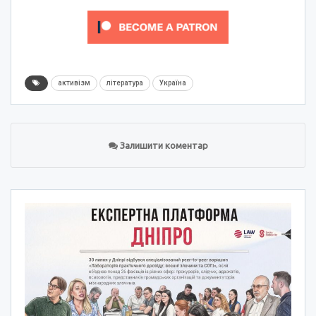
активізм
література
Україна
Залишити коментар