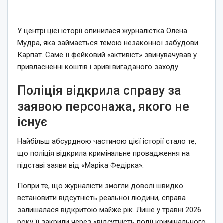
У центрі цієї історії опинилася журналістка Олена
Мудра, яка займається темою незаконної забудови
Карпат. Саме її фейковий «активіст» звинувачував у
привласненні коштів і зриві вигаданого заходу.
Поліція відкрила справу за
заявою персонажа, якого не
існує
Найбільш абсурдною частиною цієї історії стало те,
що поліція відкрила кримінальне провадження на
підставі заяви від «Маріка Федірка».
Попри те, що журналісти змогли доволі швидко
встановити відсутність реальної людини, справа
залишалася відкритою майже рік. Лише у травні 2026
року її закрили через «відсутність події кримінального