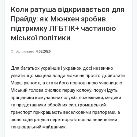
Коли ратуша відкривається для
Прайду: як Мюнхен зробив
підтримку ЛГБТІК+ частиною
міської політики
Опубліковано
4.08.2026
Для багатьох українців і українок досі незвично
уявити, що місцева влада може не просто дозволити
Марш рівності, а стати його повноцінною учасницею.
Міський голова очолює першу колону, поруч ідуть
працівники комунальних служб, пожежники, медики
та представники збройних сил, громадський
транспорт прикрашають веселковими прапорами, а
після ходи ратуша перетворюється на величезний
танцювальний майданчик.