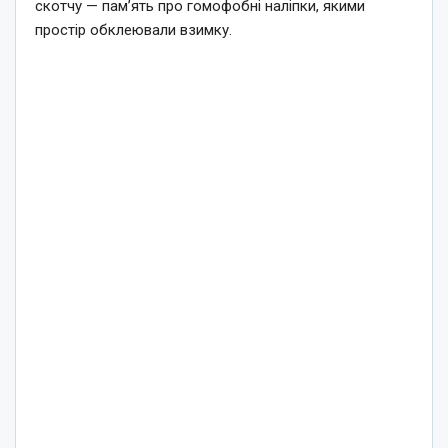
скотчу — пам’ять про гомофобні наліпки, якими
простір обклеювали взимку.