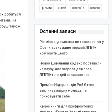
фільми
шлюб
інтерв'ю
історія
ЗСУ робиться
антами. На
йсбуці також
Останні записи
Рік місця, де можна не ховатися: як у
Франківську живе перший ЛГБТ+
ком’юніті-центр
Новий Цивільний кодекс поставили
на паузу, але загроза для прав
ЛГБТІК+ людей залишається
Прем’єр Нідерландів Роб Єттен
закликав квірну молодь не
приховувати себе
Квірні книги для прифронтових