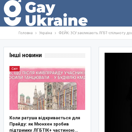
Головна
Україна
ФЕЙК: ЗСУ закликають ЛГБТ-спільноту дол
Інші новини
Світ
Коли ратуша відкривається для
Прайду: як Мюнхен зробив
підтримку ЛГБТІК+ частиною…