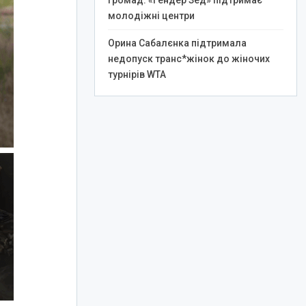
громад: «Гендер Зед» підтримає
молодіжні центри
Орина Сабалєнка підтримала
недопуск транс*жінок до жіночих
турнірів WTA