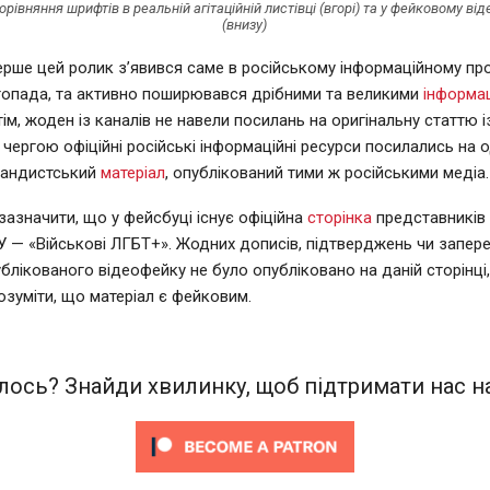
орівняння шрифтів в реальній агітаційній листівці (вгорі) та у фейковому від
(внизу)
рше цей ролик з’явився саме в російському інформаційному пр
опада, та активно поширювався дрібними та великими
інформа
Утім, жоден із каналів не навели посилань на оригінальну статтю 
 чергою офіційні російські інформаційні ресурси посилались на о
гандистський
матеріал
, опублікований тими ж російськими медіа.
зазначити, що у фейсбуці існує офіційна
сторінка
представників
У — «Військові ЛГБТ+». Жодних дописів, підтверджень чи запер
блікованого відеофейку не було опубліковано на даній сторінці
озуміти, що матеріал є фейковим.
ось? Знайди хвилинку, щоб підтримати нас на