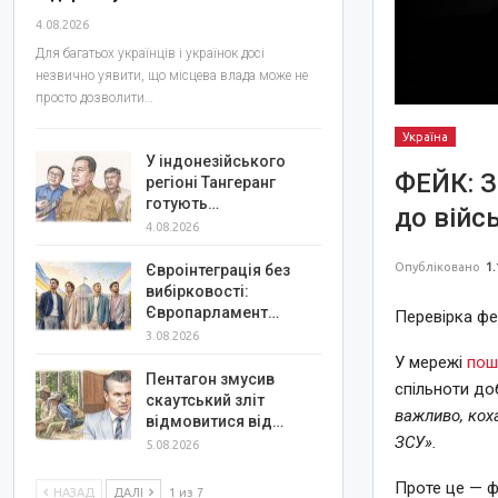
4.08.2026
Для багатьох українців і українок досі
незвично уявити, що місцева влада може не
просто дозволити…
Україна
У індонезійського
ФЕЙК: З
регіоні Тангеранг
готують…
до війс
4.08.2026
Опубліковано
1.
Євроінтеграція без
вибірковості:
Європарламент…
Перевірка фе
3.08.2026
У мережі
пош
Пентагон змусив
спільноти до
скаутський зліт
важливо, кох
відмовитися від…
ЗСУ».
5.08.2026
Проте це — ф
НАЗАД
ДАЛІ
1 из 7