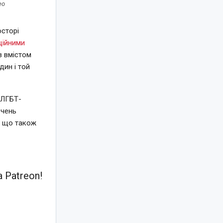
ео
осторі
ційними
із вмістом
дин і той
 ЛГБТ-
ечень
, що також
 Patreon!