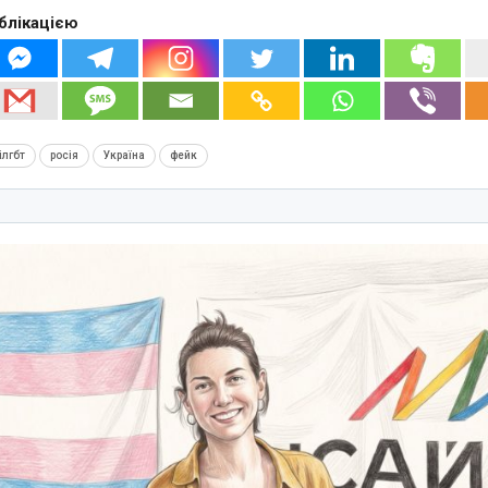
блікацією
ілгбт
росія
Україна
фейк