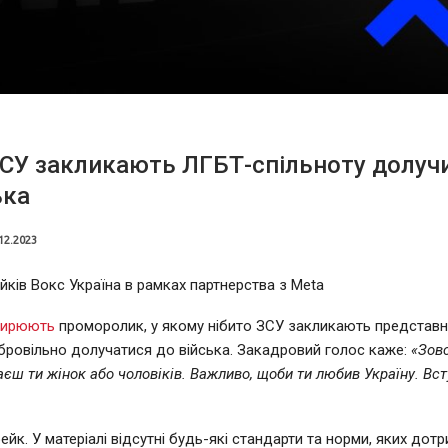
СУ закликають ЛГБТ-спільноту долуч
ька
12.2023
йків Вокс Україна в рамках партнерства з Meta
ирюють
проморолик, у якому нібито ЗСУ закликають представн
бровільно долучатися до війська. Закадровий голос каже:
«Зов
аєш ти жінок або чоловіків. Важливо, щоби ти любив Україну. Вс
ейк. У матеріалі відсутні будь-які стандарти та норми, яких до