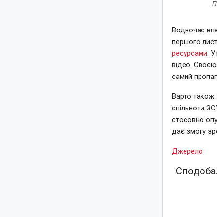
П
Водночас впе
першого лист
ресурсами
. 
відео. Своєю
самий пропа
Варто також 
спільноти ЗС
стосовно опу
дає змогу зр
Джерело
Сподобал