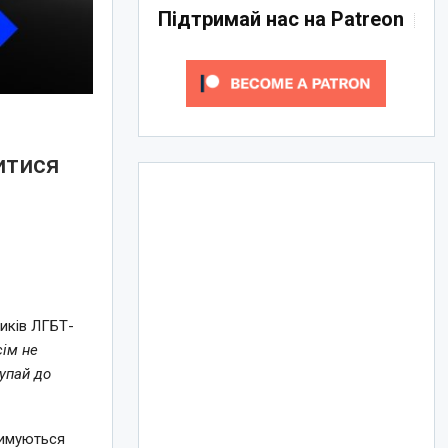
Підтримай нас на Patreon
итися
иків ЛГБТ-
сім не
тупай до
тримуються