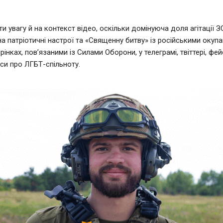
ти увагу й на контекст відео, оскільки домінуюча доля агітації 
на патріотичні настрої та «Священну битву» із російськими окуп
рінках, пов’язаними із Силами Оборони, у телеграмі, твіттері, фе
иси про ЛГБТ-спільноту.