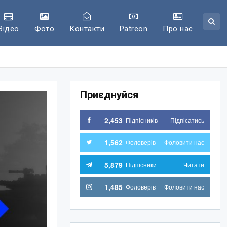
Відео
Фото
Контакти
Patreon
Про нас
Приєднуйся
2,453
Підпісників
Підпісатись
1,562
Фоловерів
Фоловити нас
5,879
Підпісники
Читати
1,485
Фоловерів
Фоловити нас