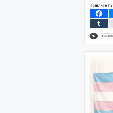
Поділись пу
військов