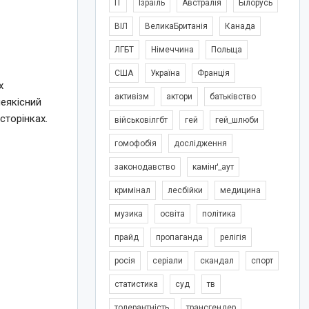
IT
Ізраїль
Австралія
Білорусь
ВІЛ
ВеликаБританія
Канада
ЛГБТ
Німеччина
Польща
США
Україна
Франція
х
активізм
актори
батьківство
неякісний
сторінках.
військовілгбт
гей
гей_шлюби
гомофобія
дослідження
законодавство
камінґ_аут
кримінал
лесбійки
медицина
музика
освіта
політика
прайд
пропаганда
релігія
росія
серіали
скандал
спорт
статистика
суд
тв
толерантність
трансгендер