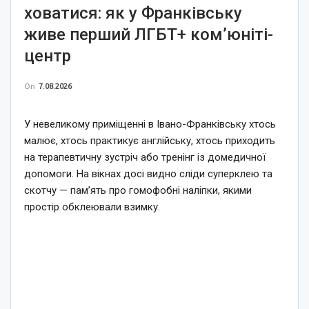
ховатися: як у Франківську
живе перший ЛГБТ+ ком’юніті-
центр
On
7.08.2026
У невеликому приміщенні в Івано-Франківську хтось
малює, хтось практикує англійську, хтось приходить
на терапевтичну зустріч або тренінг із домедичної
допомоги. На вікнах досі видно сліди суперклею та
скотчу — пам’ять про гомофобні наліпки, якими
простір обклеювали взимку.