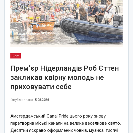
Світ
Прем’єр Нідерландів Роб Єттен
закликав квірну молодь не
приховувати себе
Опубліковано
5.08.2026
Амстердамський Canal Pride цього року знову
перетворив міські канали на велике веселкове свято.
Десятки яскраво оформлених човнів, музика, тисячі