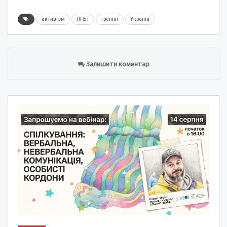
активізм
ЛГБТ
тренінг
Україна
Залишити коментар