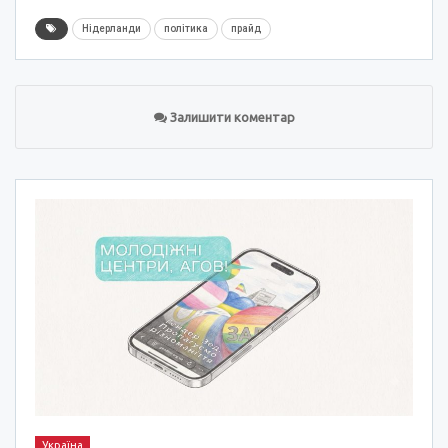
Нідерланди
політика
прайд
Залишити коментар
Україна