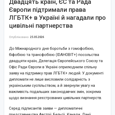
Двадцять країн, ЄС та Рада
Європи підтримали права
ЛГБТК+ в Україні й нагадали про
цивільні партнерства
Опубліковано
25.05.2026
До Міжнародного дня боротьби з гомофобією,
біфобією та трансфобією (IDAHOBIT+) посольства
двадцяти країн, Делегація Європейського Союзу та
Офіс Ради Європи в Україні оприлюднили спільну
заяву на підтримку прав ЛГБТК+ людей. У документі
дипломати не лише висловили солідарність з
українським суспільством, а й звернули увагу на
важливість подальших законодавчих змін, зокрема
щодо визнання реєстрованих цивільних партнерств.
Серед підписантів заяви — дипломатичні
представництва Австрії, Бельгії, Канади, Данії,