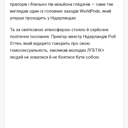
прапорів і близько пів мільйона глядачів — саме так
виглядав один із головних заходів WorldPride, який
уперше проходить у Нідерландах.
Та за святковою атмосферою стояло й серйозне
політичне послання. Прем’єр-міністр Нідерландів Роб
Єттен, який відкрито говорить про свою
гомосексуальність, закликав молодих ЛГБТІК+
людей не ховатися й не боятися бути собою.