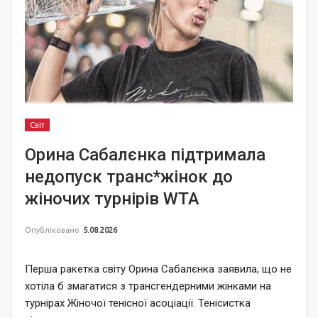
Світ
Орина Сабалєнка підтримала
недопуск транс*жінок до
жіночих турнірів WTA
Опубліковано
5.08.2026
Перша ракетка світу Орина Сабалєнка заявила, що не
хотіла б змагатися з трансгендерними жінками на
турнірах Жіночої тенісної асоціації. Тенісистка