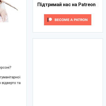
Підтримай нас на Patreon
О
ерсоні?
гуманітарної
 відверто та