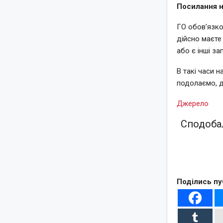
Посилання н
ГО обовʼязко
дійсно маєте
або є інші за
В такі часи 
подолаємо, д
Джерело
Сподобал
Поділись пу