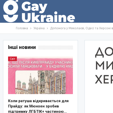
Головна
Україна
Допомога у Миколаєві, Одесі та Херсоні в
Інші новини
Світ
Коли ратуша відкривається для
Прайду: як Мюнхен зробив
підтримку ЛГБТІК+ частиною…