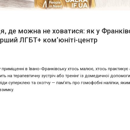
ця, де можна не ховатися: як у Франків
рший ЛГБТ+ ком’юніті-центр
 приміщенні в Івано-Франківську хтось малює, хтось практикує а
ить на терапевтичну зустріч або тренінг із домедичної допомоги.
ліди суперклею та скотчу — пам’ять про гомофобні наліпки, яким
взимку.