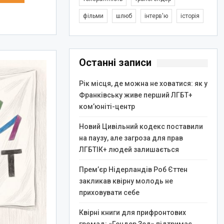
фільми
шлюб
інтерв'ю
історія
Останні записи
Рік місця, де можна не ховатися: як у
Франківську живе перший ЛГБТ+
ком’юніті-центр
Новий Цивільний кодекс поставили
на паузу, але загроза для прав
ЛГБТІК+ людей залишається
Прем’єр Нідерландів Роб Єттен
закликав квірну молодь не
приховувати себе
Квірні книги для прифронтових