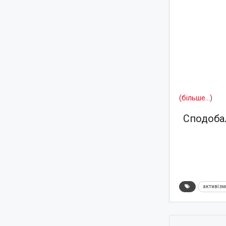
(більше…)
Сподобал
активіз