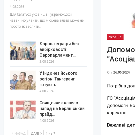
4.08.2026
Для багатьох українців і українок досі
незвично уявити, що місцева влада може не
просто дозволити…
Україна
Євроінтеграція без
Допомог
вибірковості:
Європарламент…
“Асоціа
3.08.2026
On
26.06.2024
У індонезійського
регіоні Тангеранг
готують…
Потрібна доп
4.08.2026
ГО “Асоціаці
Священник назвав
допомоги. Вс
напад на Берлінський
коректно.
прайд…
4.08.2026
Важливі дет
НАЗАД
ДАЛІ
1 из 7