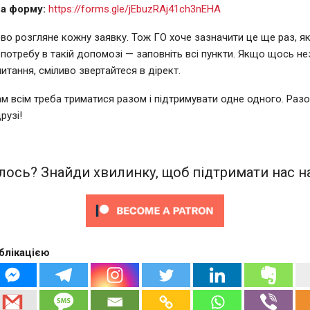
а форму:
https://forms.gle/jEbuzRAj41ch3nEHA
во розгляне кожну заявку. Тож ГО хоче зазначити це ще раз, я
 потребу в такій допомозі — заповніть всі пункти. Якщо щось не
питання, сміливо звертайтеся в дірект.
нам всім треба триматися разом і підтримувати одне одного. Раз
рузі!
ось? Знайди хвилинку, щоб підтримати нас на
блікацією