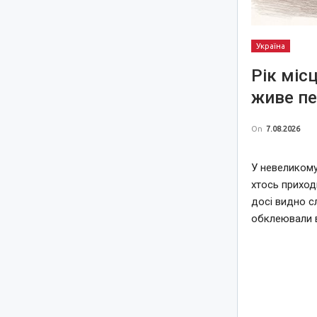
Україна
Рік міс
живе пе
On
7.08.2026
У невеликому
хтось приход
досі видно с
обклеювали 