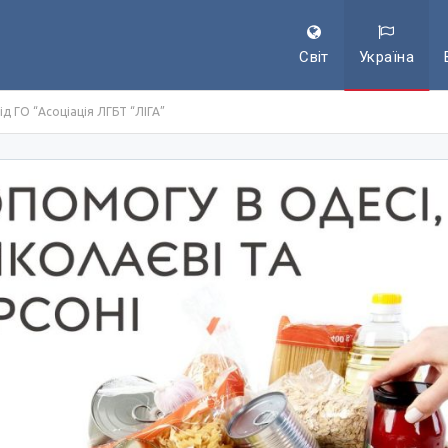
Світ
Україна
ід ГО “Асоціація ЛГБТ “ЛІГА”