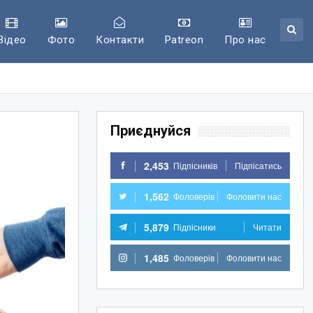
Відео
Фото
Контакти
Patreon
Про нас
Приєднуйся
2,453
Підпісників
Підпісатись
1,562
Фоловерів
Фоловити нас
5,879
Підпісники
Читати
1,485
Фоловерів
Фоловити нас