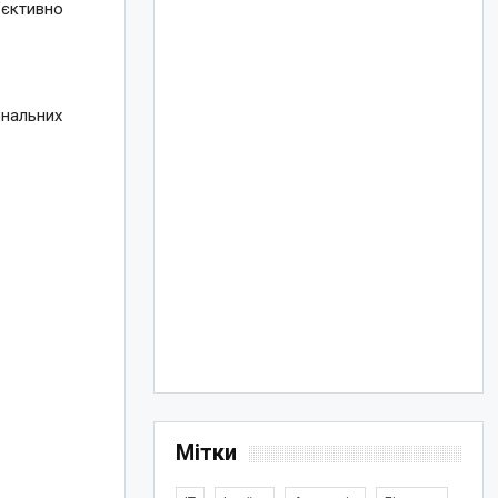
’єктивно
е
ональних
Мітки