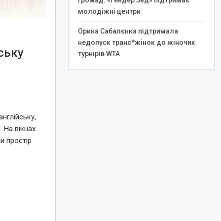
громад: «Гендер Зед» підтримає
молодіжні центри
Орина Сабалєнка підтримала
недопуск транс*жінок до жіночих
ську
турнірів WTA
нглійську,
 На вікнах
и простір