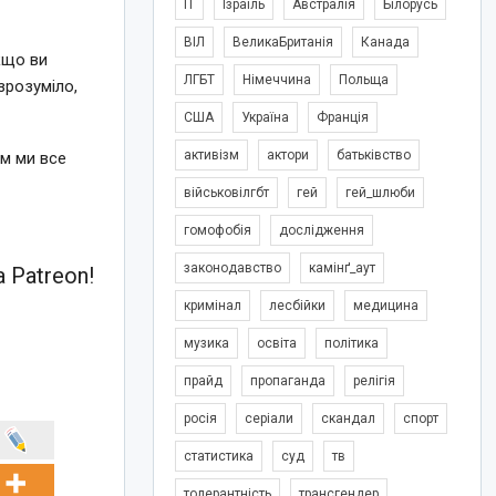
IT
Ізраїль
Австралія
Білорусь
ВІЛ
ВеликаБританія
Канада
кщо ви
ЛГБТ
Німеччина
Польща
зрозуміло,
США
Україна
Франція
активізм
актори
батьківство
ом ми все
військовілгбт
гей
гей_шлюби
гомофобія
дослідження
законодавство
камінґ_аут
 Patreon!
кримінал
лесбійки
медицина
музика
освіта
політика
прайд
пропаганда
релігія
росія
серіали
скандал
спорт
статистика
суд
тв
толерантність
трансгендер