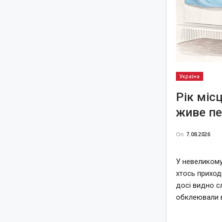
Україна
Рік міс
живе пе
On
7.08.2026
У невеликому
хтось приход
досі видно с
обклеювали 