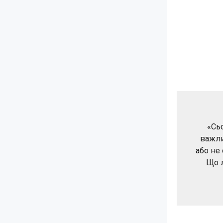
«Сь
важли
або не
Що л