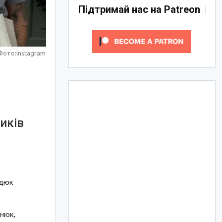
Підтримай нас на Patreon
Фото:Instagram
иків
адюк
енюк,