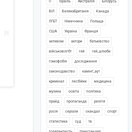
IT
Ізраїль
Австралія
Білорусь
ВІЛ
ВеликаБританія
Канада
ЛГБТ
Німеччина
Польща
США
Україна
Франція
активізм
актори
батьківство
військовілгбт
гей
гей_шлюби
гомофобія
дослідження
законодавство
камінґ_аут
кримінал
лесбійки
медицина
музика
освіта
політика
прайд
пропаганда
релігія
росія
серіали
скандал
спорт
статистика
суд
тв
толерантність
трансгендер