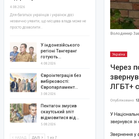
4.08.2026
Для багатьох українців і українок досі
незвично уявити, що місцева влада може не
просто дозволити…
Володимир Зав
У індонезійського
регіоні Тангеранг
Україна
готують…
4.08.2026
Через п
звернув
Євроінтеграція без
вибірковості:
ЛГБТ+ с
Європарламент…
3.08.2026
Опубліковано
12
Пентагон змусив
скаутський зліт
У Національн
відмовитися від…
звернувся зі
5.08.2026
Звернення у 
НАЗАД
ДАЛІ
1 из 7