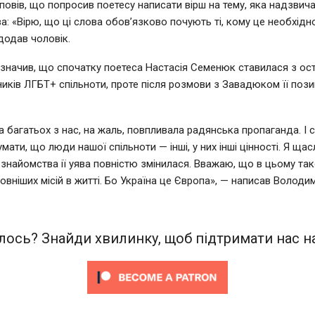
овів, що попросив поетесу написати вірш на тему, яка надзвич
а: «Вірю, що ці слова обов’язково почують ті, кому це необхідно
додав чоловік.
начив, що спочатку поетеса Настасія Семенюк ставилася з о
иків ЛГБТ+ спільноти, проте після розмови з Завадюком її пози
 на багатьох з нас, на жаль, повпливала радянська пропаганда. І 
ати, що люди нашої спільноти — інші, у них інші цінності. Я ща
 знайомства ії уява повністю змінилася. Вважаю, що в цьому та
овніших місій в житті. Бо Україна це Європа», — написав Володи
ось? Знайди хвилинку, щоб підтримати нас на