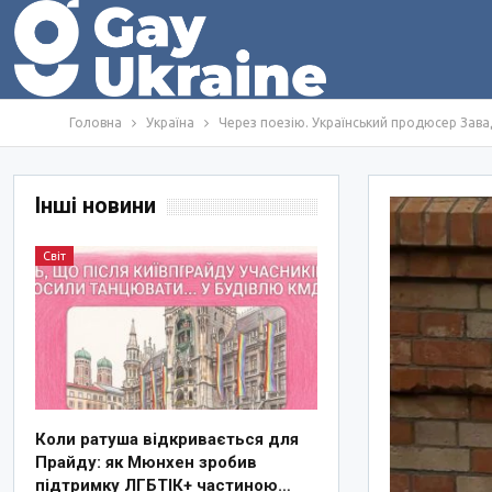
Головна
Україна
Через поезію. Український продюсер Зава
Інші новини
Світ
Коли ратуша відкривається для
Прайду: як Мюнхен зробив
підтримку ЛГБТІК+ частиною…