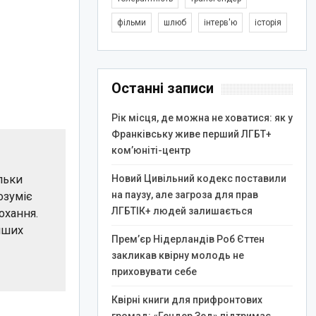
фільми
шлюб
інтерв'ю
історія
Останні записи
Рік місця, де можна не ховатися: як у
Франківську живе перший ЛГБТ+
ком’юніті-центр
льки
Новий Цивільний кодекс поставили
на паузу, але загроза для прав
озуміє
ЛГБТІК+ людей залишається
охання.
інших
Прем’єр Нідерландів Роб Єттен
закликав квірну молодь не
приховувати себе
Квірні книги для прифронтових