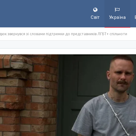
Світ
Україна
дюк звернувся зі словами підтримки до представників ЛГБТ+ спільноти