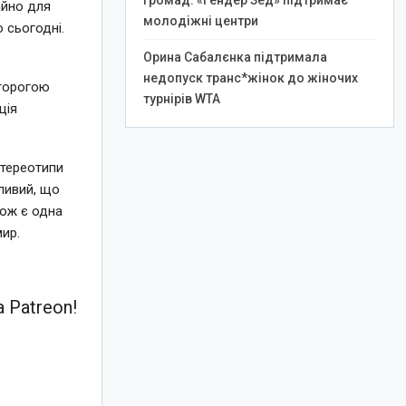
громад: «Гендер Зед» підтримає
айно для
молодіжні центри
 сьогодні.
Орина Сабалєнка підтримала
недопуск транс*жінок до жіночих
сторогою
турнірів WTA
ція
стереотипи
сливий, що
кож є одна
мир.
 Patreon!