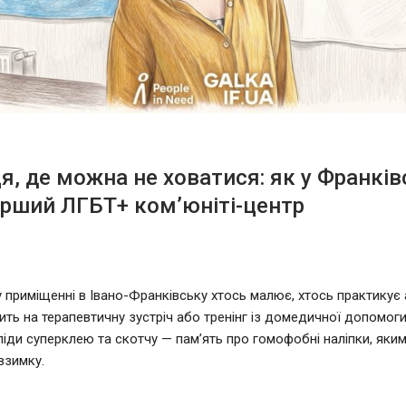
ця, де можна не ховатися: як у Франків
рший ЛГБТ+ ком’юніті-центр
 приміщенні в Івано-Франківську хтось малює, хтось практикує а
ить на терапевтичну зустріч або тренінг із домедичної допомоги.
ліди суперклею та скотчу — пам’ять про гомофобні наліпки, яким
взимку.