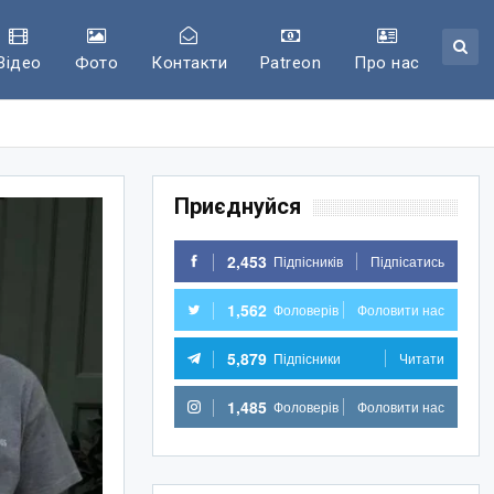
Відео
Фото
Контакти
Patreon
Про нас
Приєднуйся
2,453
Підпісників
Підпісатись
1,562
Фоловерів
Фоловити нас
5,879
Підпісники
Читати
1,485
Фоловерів
Фоловити нас