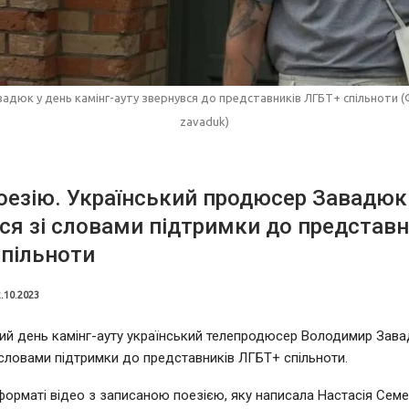
адюк у день камінг-ауту звернувся до представників ЛГБТ+ спільноти (
zavaduk)
оезію. Український продюсер Завадюк
ся зі словами підтримки до представн
пільноти
.10.2023
ий день камінг-ауту український телепродюсер Володимир Зав
 словами підтримки до представників ЛГБТ+ спільноти.
форматі відео з записаною поезією, яку написала Настасія Сем