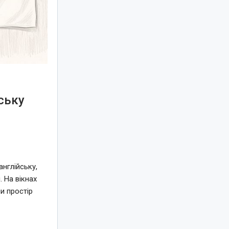
ську
нглійську,
 На вікнах
и простір