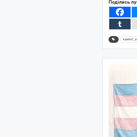
Поділись пу
камінґ_а