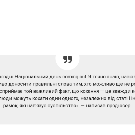
огодні Національний день coming out. Я точно знаю, наскі
во доносити правильні слова тим, хто можливо ще не р
 сприймає той важливий факт, що кохання — це завжди к
юди можуть кохати один одного, незалежно від статі і 
рамок, які нав’язує суспільство», — написав продюсер.