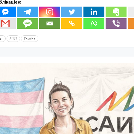
блікацією
ут
ЛГБТ
Україна