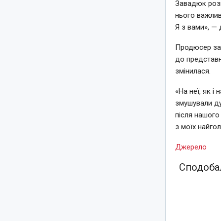
Завадюк розп
нього важлив
Я з вами», — 
Продюсер заз
до представн
змінилася.
«На неї, як і
змушували дум
після нашого
з моїх найгол
Джерело
Сподобал