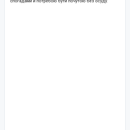
спогадами й потребою бути почутою без осуду.