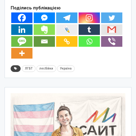
Поділись публікацією
ЛГБТ
лесбійки
Україна