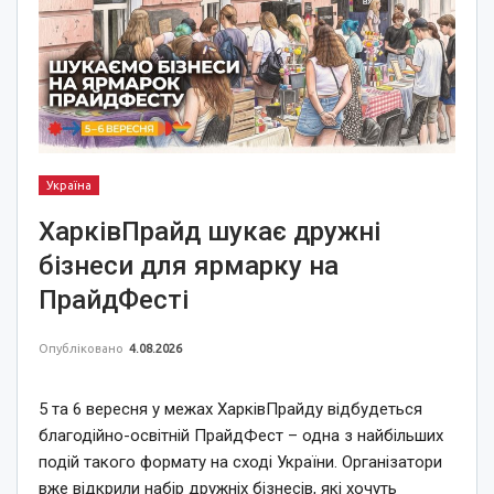
Україна
ХарківПрайд шукає дружні
бізнеси для ярмарку на
ПрайдФесті
Опубліковано
4.08.2026
5 та 6 вересня у межах ХарківПрайду відбудеться
благодійно-освітній ПрайдФест – одна з найбільших
подій такого формату на сході України. Організатори
вже відкрили набір дружніх бізнесів, які хочуть