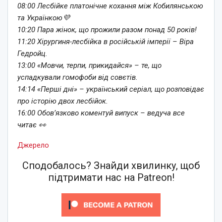
08:00 Лесбійке платонічне кохання між Кобилянською
та Українкою💜
10:20 Пара жінок, що прожили разом понад 50 років!
11:20 Хірургиня-лесбійка в російській імперії – Віра
Гедройц.
13:00 «Мовчи, терпи, прикидайся» – те, що
успадкували гомофоби від совєтів.
14:14 «Перші дні» – український серіал, що розповідає
про історію двох лесбійок.
16:00 Обовʼязково коментуй випуск – ведуча все
читає 👀
Джерело
Сподобалось? Знайди хвилинку, щоб
підтримати нас на Patreon!