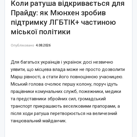
Коли ратуша відкривається для
Прайду: як Мюнхен зробив
підтримку ЛГБТІК+ частиною
міської політики
Опубліковано
4.08.2026
Для багатьох українців і українок досі незвично
уявити, що місцева влада може не просто дозволити
Марш рівності, а стати його повноцінною учасницею.
Міський голова очолює першу колону, поруч ідуть
працівники комунальних служб, пожежники, медики
та представники збройних сил, громадський
транспорт прикрашають веселковими прапорами, а
після ходи ратуша перетворюється на величезний
танцювальний майданчик.