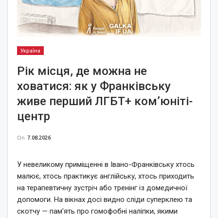
Україна
Рік місця, де можна не
ховатися: як у Франківську
живе перший ЛГБТ+ ком’юніті-
центр
On
7.08.2026
У невеликому приміщенні в Івано-Франківську хтось
малює, хтось практикує англійську, хтось приходить
на терапевтичну зустріч або тренінг із домедичної
допомоги. На вікнах досі видно сліди суперклею та
скотчу — пам’ять про гомофобні наліпки, якими