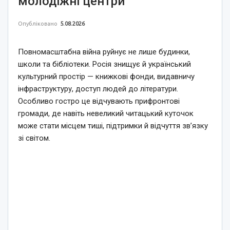
молодіжні центри
Опубліковано
5.08.2026
Повномасштабна війна руйнує не лише будинки,
школи та бібліотеки. Росія знищує й український
культурний простір — книжкові фонди, видавничу
інфраструктуру, доступ людей до літератури.
Особливо гостро це відчувають прифронтові
громади, де навіть невеликий читацький куточок
може стати місцем тиші, підтримки й відчуття зв’язку
зі світом.