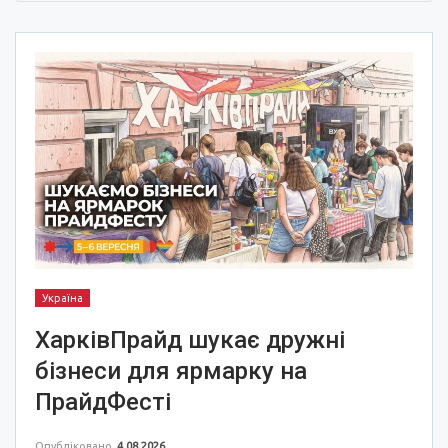
Україна
ХарківПрайд шукає дружні
бізнеси для ярмарку на
ПрайдФесті
Опубліковано
4.08.2026