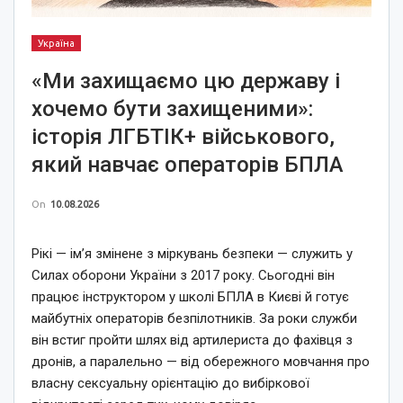
Україна
«Ми захищаємо цю державу і
хочемо бути захищеними»:
історія ЛГБТІК+ військового,
який навчає операторів БПЛА
On
10.08.2026
Рікі — ім’я змінене з міркувань безпеки — служить у
Силах оборони України з 2017 року. Сьогодні він
працює інструктором у школі БПЛА в Києві й готує
майбутніх операторів безпілотників. За роки служби
він встиг пройти шлях від артилериста до фахівця з
дронів, а паралельно — від обережного мовчання про
власну сексуальну орієнтацію до вибіркової