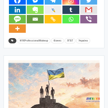
NYXProfessionalMakeup
бізнес
ЛГБТ
Україна