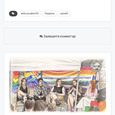
військовілгбт
Україна
шлюб
Залишити коментар