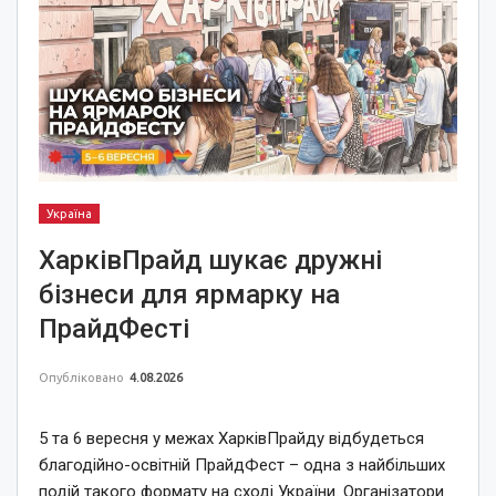
Україна
ХарківПрайд шукає дружні
бізнеси для ярмарку на
ПрайдФесті
Опубліковано
4.08.2026
5 та 6 вересня у межах ХарківПрайду відбудеться
благодійно-освітній ПрайдФест – одна з найбільших
подій такого формату на сході України. Організатори