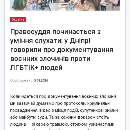
Україна
Правосуддя починається з
уміння слухати: у Дніпрі
говорили про документування
воєнних злочинів проти
ЛГБТІК+ людей
Опубліковано
5.08.2026
Коли йдеться про документування воєнних злочинів,
ми зазвичай думаємо про протоколи, кримінальні
провадження, відео з місця подій, супутникові знімки
або майбутні суди. Та за кожним доказом стоїть
людина — зі своєю травмою, страхом, уривчастими