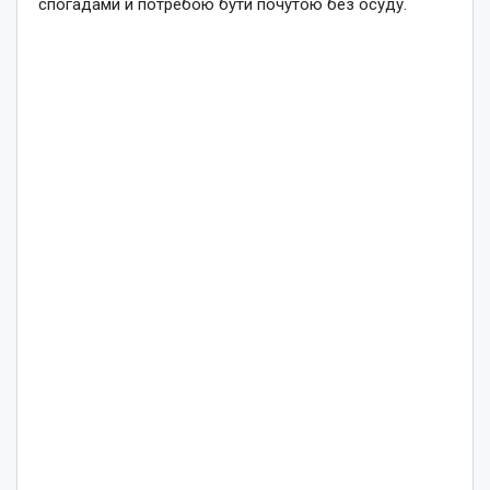
спогадами й потребою бути почутою без осуду.