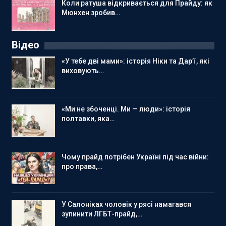
Коли ратуша відкривається для Прайду: як
Мюнхен зробив…
Відео
«У тебе дві мами»: історія Ніки та Дар’ї, які
виховують…
«Ми не збоченці. Ми — люди»: історія
полтавки, яка…
Чому прайд потрібен Україні під час війни:
про права,…
У Салоніках чоловік у рясі намагався
зупинити ЛГБТ-прайд,…