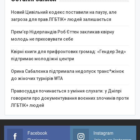
Новий Цивільний кодекс поставили на паузу, але
загроза для прав ЛГБТІК+ людей залишається
Прем’єр Нідерландів Роб Єттен закликав квірну
молодь не приховувати себе
Квірні книги для прифронтових громад: «Гендер Зед»
підтримає молодіжні центри
Орина Сабалєнка підтримала недопуск транс*жінок
до жіночих турнірів WTA
Правосуддя починається з уміння слухати: у Дніпрі
говорили про документування воєнних злочинів проти
ЛГБТІК+ людей
Facebook
Instagram
Підпісатись
Join us on Instagram