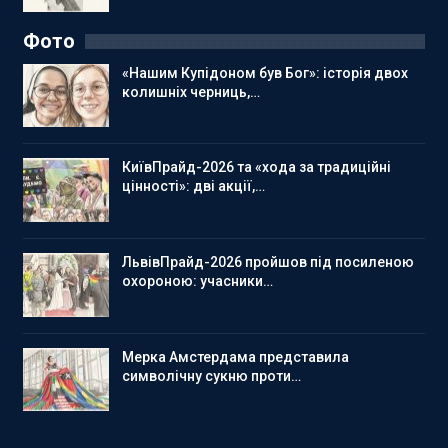
Фото
«Нашим Купідоном був Бог»: історія двох
колишніх черниць,…
КиївПрайд-2026 та «хода за традиційні
цінності»: дві акції,…
ЛьвівПрайд-2026 пройшов під посиленою
охороною: учасники…
Мерка Амстердама представила
символічну сукню проти…