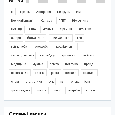
Мітки
IT
Ізраїль
Австралія
Білорусь
ВІЛ
ВеликаБританія
Канада
ЛГБТ
Німеччина
Польща
США
Україна
Франція
активізм
актори
батьківство
військовілгбт
гей
гей_шлюби
гомофобія
дослідження
законодавство
камінґ_аут
кримінал
лесбійки
медицина
музика
освіта
політика
прайд
пропаганда
релігія
росія
серіали
скандал
спорт
статистика
суд
тв
толерантність
трансгендер
фільми
шлюб
інтерв'ю
історія
Останні записи