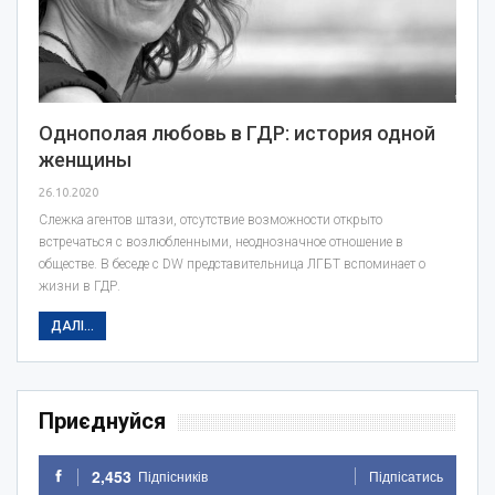
Однополая любовь в ГДР: история одной
женщины
26.10.2020
Слежка агентов штази, отсутствие возможности открыто
встречаться с возлюбленными, неоднозначное отношение в
обществе. В беседе с DW представительница ЛГБТ вспоминает о
жизни в ГДР.
ДАЛІ...
Приєднуйся
2,453
Підпісників
Підпісатись