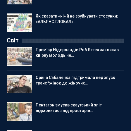
Як сказати «ні» й не зруйнувати стосунки:
«АЛЬЯНС.ГЛОБАЛ»…
Світ
Прем’єр Нідерландів Роб Єттен закликав
квірну молодь не…
Орина Сабалєнка підтримала недопуск
транс*жінок до жіночих…
Пентагон змусив скаутський зліт
відмовитися від просторів…