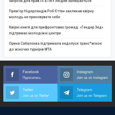
загроза для прав ЛГБТІК+ людей залишається
Прем’єр Нідерландів Роб Єттен закликав квірну
молодь не приховувати себе
Квірні книги для прифронтових громад: «Гендер Зед»
підтримає молодіжні центри
Орина Сабалєнка підтримала недопуск транс*жінок
до жіночих турнірів WTA
Facebook
Instagram
Підпісатись
Join us on Instagram
Twitter
Telegram
Join us on Twitter
Join us on Telegram