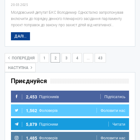
20.03.2025
Молдовський депутат БКС Володимир Односталко запропонував
включити до порядку денного пленарного засідання парламенту
проєкт поправок до закону про захист дітей від негативної…
ДАЛІ...
ПОПЕРЕДНЯ
1
2
3
4
…
43
НАСТУПНА
Приєднуйся
2,453
Підпісників
Підпісатись
1,562
Фоловерів
Фоловити нас
5,879
Підпісники
Читати
1,485
Фоловерів
Фоловити нас