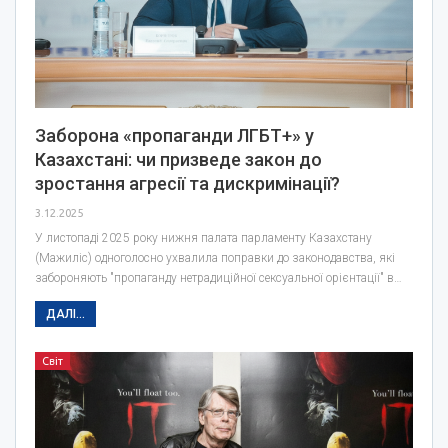
Заборона «пропаганди ЛГБТ+» у
Казахстані: чи призведе закон до
зростання агресії та дискримінації?
3.12.2025
У листопаді 2025 року нижня палата парламенту Казахстану
(Мажиліс) одноголосно ухвалила поправки до законодавства, які
забороняють "пропаганду нетрадиційної сексуальної орієнтації" в…
ДАЛІ...
Світ