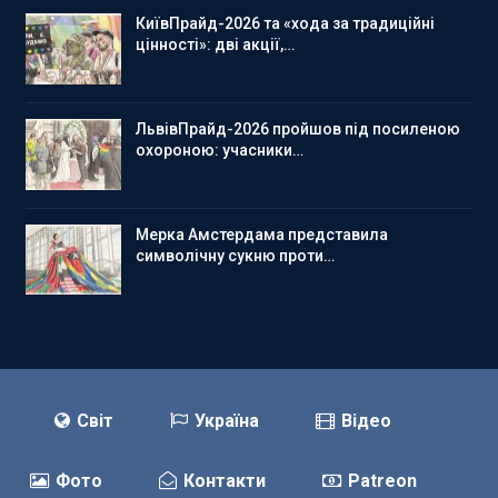
КиївПрайд-2026 та «хода за традиційні
цінності»: дві акції,…
ЛьвівПрайд-2026 пройшов під посиленою
охороною: учасники…
Мерка Амстердама представила
символічну сукню проти…
Світ
Україна
Відео
Фото
Контакти
Patreon