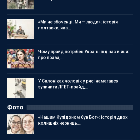
«Ми не збоченці. Ми — люди»: історія
полтавки, яка…
Чому прайд потрібен Україні під час війни:
про права,…
У Салоніках чоловік у рясі намагався
зупинити ЛГБТ-прайд,…
Фото
«Нашим Купідоном був Бог»: історія двох
колишніх черниць,…