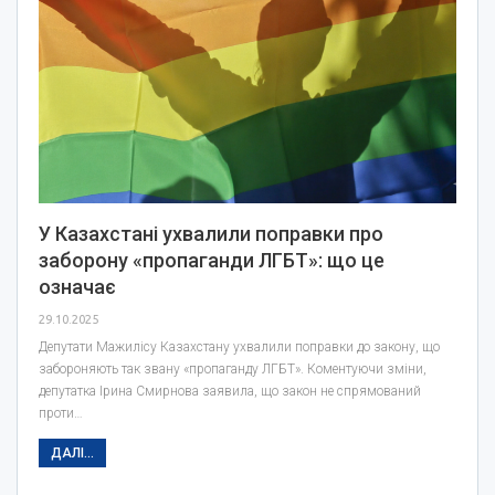
У Казахстані ухвалили поправки про
заборону «пропаганди ЛГБТ»: що це
означає
29.10.2025
Депутати Мажилісу Казахстану ухвалили поправки до закону, що
забороняють так звану «пропаганду ЛГБТ». Коментуючи зміни,
депутатка Ірина Смирнова заявила, що закон не спрямований
проти…
ДАЛІ...