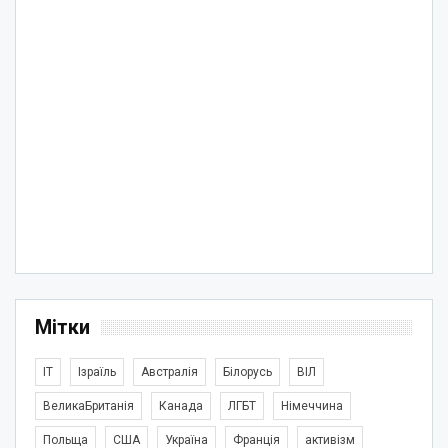
Мітки
IT
Ізраїль
Австралія
Білорусь
ВІЛ
ВеликаБританія
Канада
ЛГБТ
Німеччина
Польща
США
Україна
Франція
активізм