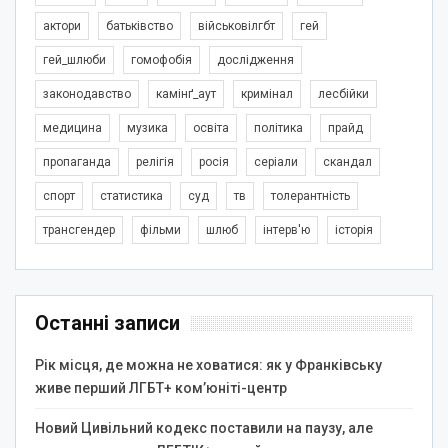
актори
батьківство
військовілгбт
гей
гей_шлюби
гомофобія
дослідження
законодавство
камінґ_аут
кримінал
лесбійки
медицина
музика
освіта
політика
прайд
пропаганда
релігія
росія
серіали
скандал
спорт
статистика
суд
тв
толерантність
трансгендер
фільми
шлюб
інтерв'ю
історія
Останні записи
Рік місця, де можна не ховатися: як у Франківську
живе перший ЛГБТ+ ком’юніті-центр
Новий Цивільний кодекс поставили на паузу, але