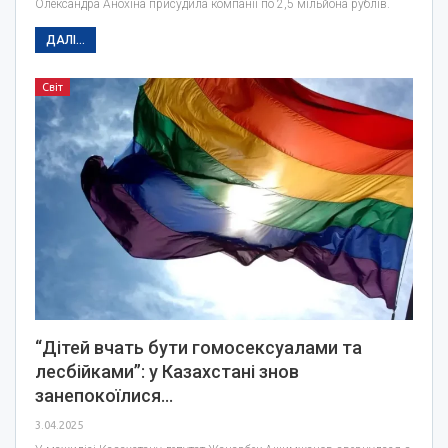
Олександра Анохіна присудила компанії по 2,5 мільйона рублів.
ДАЛІ...
Світ
“Дітей вчать бути гомосексуалами та
лесбійками”: у Казахстані знов
занепокоїлися…
3.04.2025