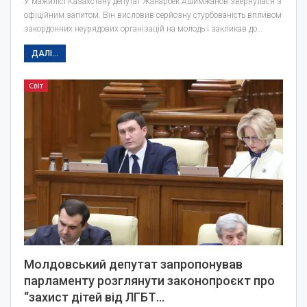
У мажилісі Казахстану депутат Жанарбек Ашимжанов звернулася з
офіційним запитом. Він висловив серйозну стурбованість впливом
закордонних неурядових організацій на молодь і закликав до…
ДАЛІ...
Світ
Молдовський депутат запропонував
парламенту розглянути законопроєкт про
“захист дітей від ЛГБТ…