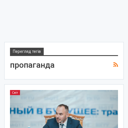
Перегляд тегів
пропаганда
Світ