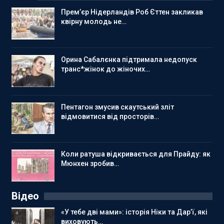
Прем’єр Нідерландів Роб Єттен закликав
квірну молодь не…
Орина Сабалєнка підтримала недопуск
транс*жінок до жіночих…
Пентагон змусив скаутський зліт
відмовитися від просторів…
Коли ратуша відкривається для Прайду: як
Мюнхен зробив…
Відео
«У тебе дві мами»: історія Ніки та Дар’ї, які
виховують…