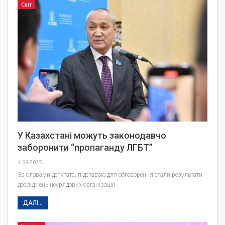
Світ
У Казахстані можуть законодавчо
заборонити “пропаганду ЛГБТ”
4.09.2025
За словами депутата, підставою для обговорення стали результати
досліджень неурядових організацій.
ДАЛІ...