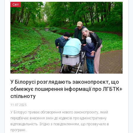
Світ
У Білорусі розглядають законопроєкт, що
обмежує поширення інформації про ЛГБТК+
спільноту
11.07.2025
У Білорусі триває обговорення нового законопроєкту, який
передбачає внесення змін до кодексів про адміністративну
відповідальність. Згідно з повідомленням, що прозвучало в
програмі…