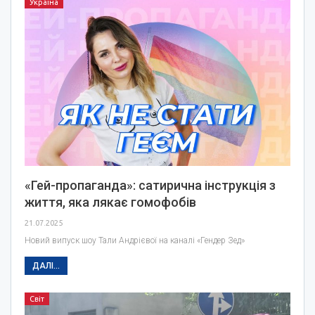
Україна
«Гей-пропаганда»: сатирична інструкція з
життя, яка лякає гомофобів
21.07.2025
Новий випуск шоу Тали Андрієвої на каналі «Гендер Зед»
ДАЛІ...
Світ