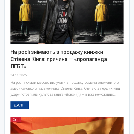
На росії знімають з продажу книжки
Стівена Кінга: причина — «пропаганда
ЛГБТ»
24.11.2025
На росії почали масово вилучати з продажу романи знаменитого
американського письменника Стівена Кінга. Однією з перших «під
удар» потрапила культова книга «Воно» (It) — її вже неможливо…
ДАЛІ...
Світ