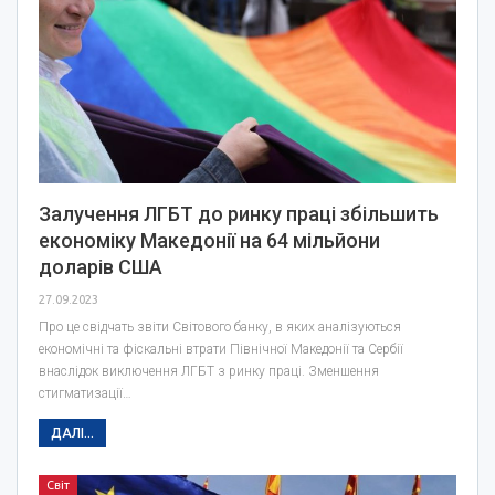
Залучення ЛГБТ до ринку праці збільшить
економіку Македонії на 64 мільйони
доларів США
27.09.2023
Про це свідчать звіти Світового банку, в яких аналізуються
економічні та фіскальні втрати Північної Македонії та Сербії
внаслідок виключення ЛГБТ з ринку праці. Зменшення
стигматизації…
ДАЛІ...
Світ