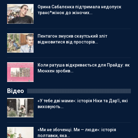
Орина Сабалєнка підтримала недопуск
транс*жінок до жіночих…
Пентагон змусив скаутський зліт
відмовитися від просторів…
Коли ратуша відкривається для Прайду: як
Мюнхен зробив…
Відео
«У тебе дві мами»: історія Ніки та Дар’ї, які
виховують…
«Ми не збоченці. Ми — люди»: історія
полтавки, яка…