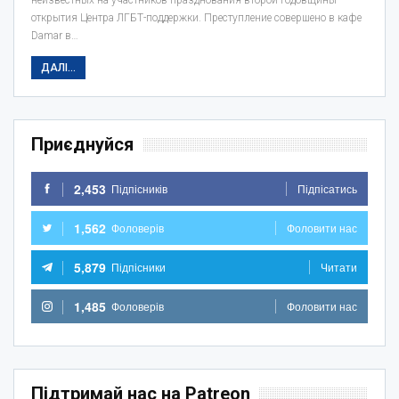
открытия Центра ЛГБТ-поддержки. Преступление совершено в кафе
Damar в…
ДАЛІ...
Приєднуйся
2,453
Підпісників
Підпісатись
1,562
Фоловерів
Фоловити нас
5,879
Підпісники
Читати
1,485
Фоловерів
Фоловити нас
Підтримай нас на Patreon