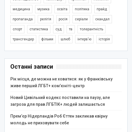
медицина
музика
освіта
політика
прайд
пропаганда
релігія
росія
серіали
скандал
спорт
статистика
суд
тв
толерантність
трансгендер
фільми
шлюб
інтерв'ю
історія
Останні записи
Рік місця, де можна не ховатися: як у Франківську
живе перший ЛГБТ+ ком’юніті-центр
Новий Цивільний кодекс поставили на паузу, але
загроза для прав ЛГБТІК+ людей залишається
Прем’єр Нідерландів Роб Єттен закликав квірну
молодь не приховувати себе