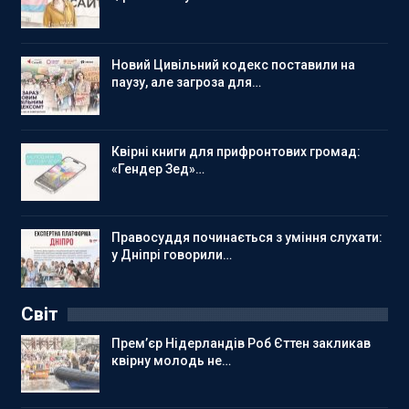
Новий Цивільний кодекс поставили на
паузу, але загроза для…
Квірні книги для прифронтових громад:
«Гендер Зед»…
Правосуддя починається з уміння слухати:
у Дніпрі говорили…
Світ
Прем’єр Нідерландів Роб Єттен закликав
квірну молодь не…