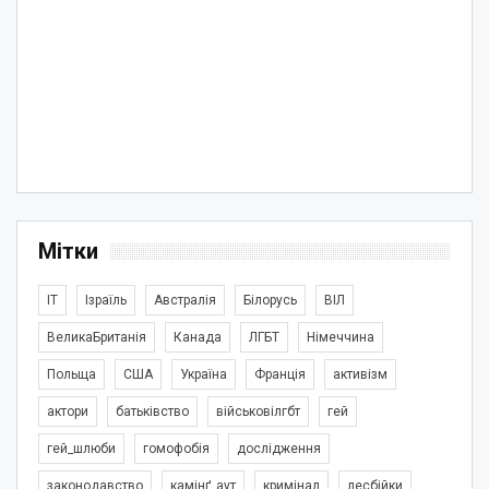
Мітки
IT
Ізраїль
Австралія
Білорусь
ВІЛ
ВеликаБританія
Канада
ЛГБТ
Німеччина
Польща
США
Україна
Франція
активізм
актори
батьківство
військовілгбт
гей
гей_шлюби
гомофобія
дослідження
законодавство
камінґ_аут
кримінал
лесбійки