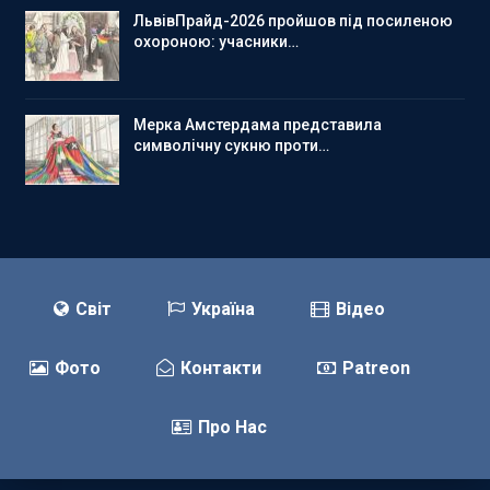
ЛьвівПрайд-2026 пройшов під посиленою
охороною: учасники…
Мерка Амстердама представила
символічну сукню проти…
Світ
Україна
Відео
Фото
Контакти
Patreon
Про Нас