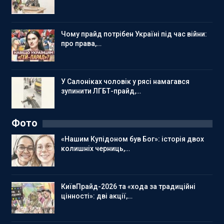
Чому прайд потрібен Україні під час війни:
про права,…
У Салоніках чоловік у рясі намагався
зупинити ЛГБТ-прайд,…
Фото
«Нашим Купідоном був Бог»: історія двох
колишніх черниць,…
КиївПрайд-2026 та «хода за традиційні
цінності»: дві акції,…