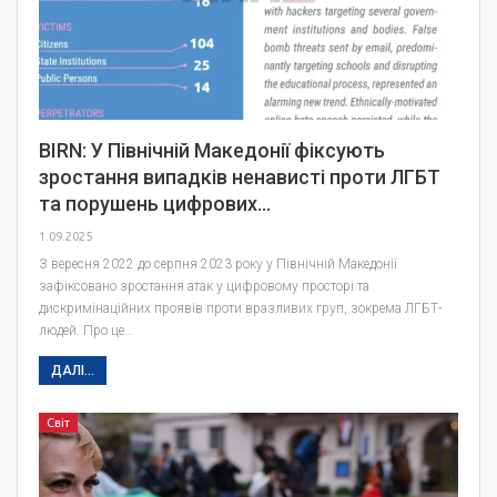
BIRN: У Північній Македонії фіксують
зростання випадків ненависті проти ЛГБТ
та порушень цифрових…
1.09.2025
З вересня 2022 до серпня 2023 року у Північній Македонії
зафіксовано зростання атак у цифровому просторі та
дискримінаційних проявів проти вразливих груп, зокрема ЛГБТ-
людей. Про це…
ДАЛІ...
Світ