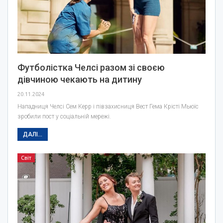
Футболістка Челсі разом зі своєю
дівчиною чекають на дитину
20.11.2024
Нападниця Челсі Сем Керр і півзахисниця Вест Гема Крісті Мьюїс
зробили пост у соціальній мережі.
ДАЛІ...
Світ