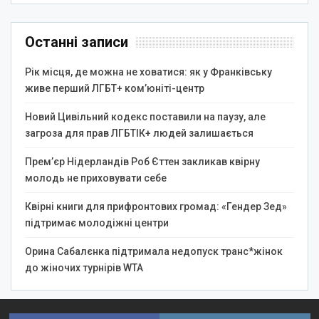
Останні записи
Рік місця, де можна не ховатися: як у Франківську
живе перший ЛГБТ+ ком’юніті-центр
Новий Цивільний кодекс поставили на паузу, але
загроза для прав ЛГБТІК+ людей залишається
Прем’єр Нідерландів Роб Єттен закликав квірну
молодь не приховувати себе
Квірні книги для прифронтових громад: «Гендер Зед»
підтримає молодіжні центри
Орина Сабалєнка підтримала недопуск транс*жінок
до жіночих турнірів WTA