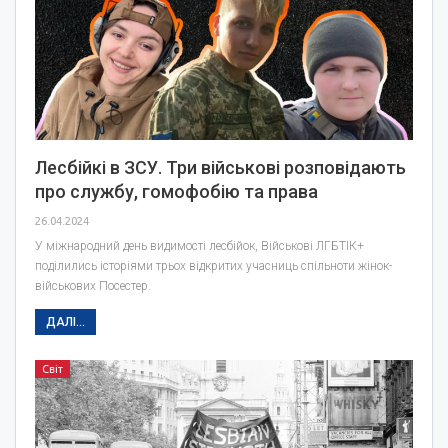
Лесбійкі в ЗСУ. Три військові розповідають
про службу, гомофобію та права
26.04.2024
У міжнародний день видимості лесбійок, Військові ЛГБТІК+
поділились історіями трьох відкритих учасниць спільноти жінок-
військових Посестер.
ДАЛІ...
Світ