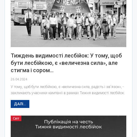
Тиждень видимості лесбійок: У тому, щоб
бути лесбійкою, є «величезна сила», але
стигма і сором…
26.04.2024
У тому, щоб бути лесбійкою, є «величезна сила, радість і зв'язок», -
закликають учасники кампанії в рамках Тижня видимості лесбійок.
ДАЛІ...
Світ