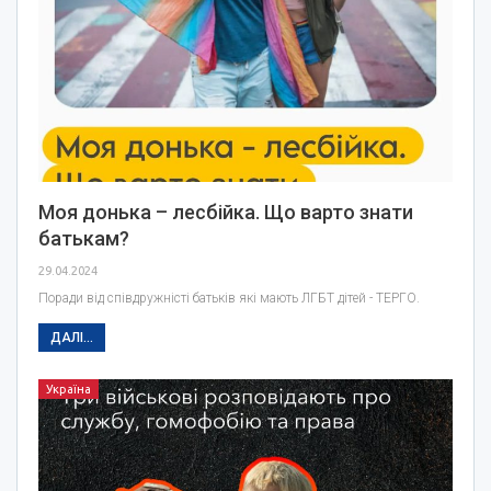
Моя донька – лесбійка. Що варто знати
батькам?
29.04.2024
Поради від співдружністі батьків які мають ЛГБТ дітей - ТЕРГО.
ДАЛІ...
Україна