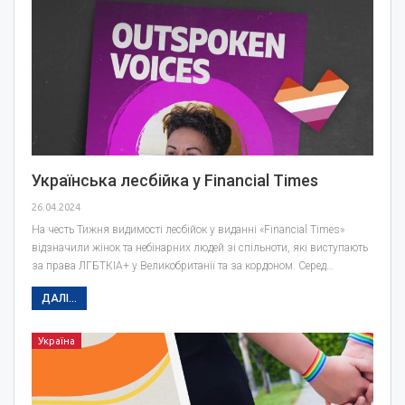
Українська лесбійка у Financial Times
26.04.2024
На честь Тижня видимості лесбійок у виданні «Financial Times»
відзначили жінок та небінарних людей зі спільноти, які виступають
за права ЛГБТКІА+ у Великобританії та за кордоном. Серед…
ДАЛІ...
Україна