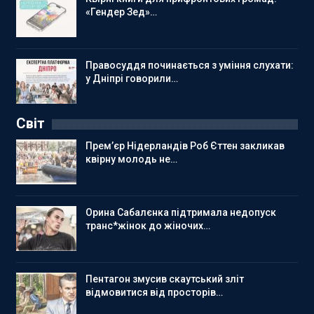
«Гендер Зед»…
Правосуддя починається з уміння слухати:
у Дніпрі говорили…
Світ
Прем’єр Нідерландів Роб Єттен закликав
квірну молодь не…
Орина Сабалєнка підтримала недопуск
транс*жінок до жіночих…
Пентагон змусив скаутський зліт
відмовитися від просторів…