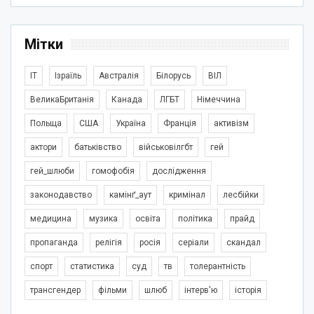
Мітки
IT
Ізраїль
Австралія
Білорусь
ВІЛ
ВеликаБританія
Канада
ЛГБТ
Німеччина
Польща
США
Україна
Франція
активізм
актори
батьківство
військовілгбт
гей
гей_шлюби
гомофобія
дослідження
законодавство
камінґ_аут
кримінал
лесбійки
медицина
музика
освіта
політика
прайд
пропаганда
релігія
росія
серіали
скандал
спорт
статистика
суд
тв
толерантність
трансгендер
фільми
шлюб
інтерв'ю
історія