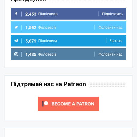
2,453
Підпісників
Підпісатись
1,562
Фоловерів
Фоловити нас
5,879
Підпісники
Читати
1,485
Фоловерів
Фоловити нас
Підтримай нас на Patreon