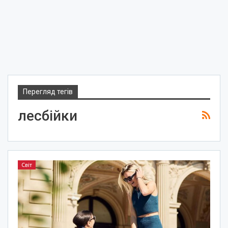
Перегляд тегів
лесбійки
Світ