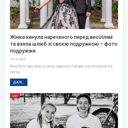
Жінка кинула нареченого перед весіллям
та взяла шлюб зі своєю подружкою – фото
подружжя
14.10.2024
Вона була заручена зі своїм тодішнім хлопцем, але почувалася в
пастці.
ДАЛІ...
Світ