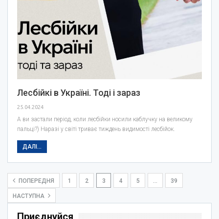
Лесбійкі в Україні. Тоді і зараз
25.04.2024
А ви застали період, коли лесбійки носили каблучку на великому
пальці?) Наразі у світі триває тиждень видимості лесбійок.
ДАЛІ...
ПОПЕРЕДНЯ
1
2
3
4
5
…
39
НАСТУПНА
Приєднуйся