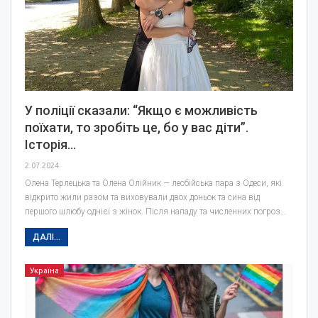
У поліції сказали: “Якщо є можливість
поїхати, то зробіть це, бо у вас діти”.
Історія…
2.07.2024
Олена Терлецька та Олена Олійник — лесбійська пара з Одеси, які
відкрито жили разом та виховували двох доньок та сина від
першого шлюбу однієї з жінок. Після нападу та численних погроз…
ДАЛІ...
Україна