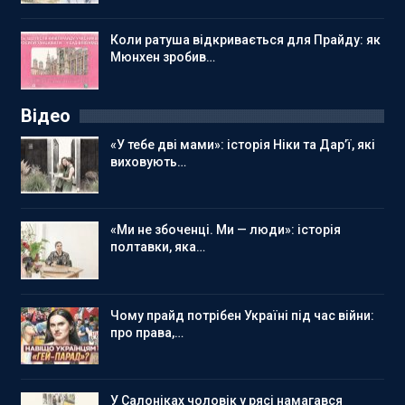
Коли ратуша відкривається для Прайду: як
Мюнхен зробив…
Відео
«У тебе дві мами»: історія Ніки та Дар’ї, які
виховують…
«Ми не збоченці. Ми — люди»: історія
полтавки, яка…
Чому прайд потрібен Україні під час війни:
про права,…
У Салоніках чоловік у рясі намагався