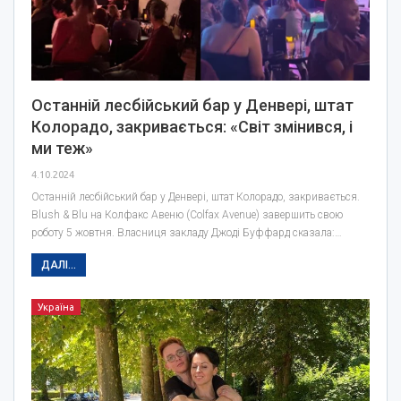
Останній лесбійський бар у Денвері, штат
Колорадо, закривається: «Світ змінився, і
ми теж»
4.10.2024
Останній лесбійський бар у Денвері, штат Колорадо, закривається.
Blush & Blu на Колфакс Авеню (Colfax Avenue) завершить свою
роботу 5 жовтня. Власниця закладу Джоді Буффард сказала:…
ДАЛІ...
Україна