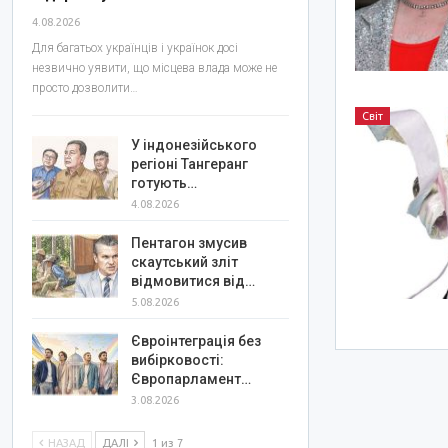
4.08.2026
Для багатьох українців і українок досі
незвично уявити, що місцева влада може не
просто дозволити…
Світ
У індонезійського
регіоні Тангеранг
готують…
4.08.2026
Пентагон змусив
скаутський зліт
відмовитися від…
5.08.2026
Євроінтеграція без
вибірковості:
Європарламент…
3.08.2026
НАЗАД
ДАЛІ
1 из 7