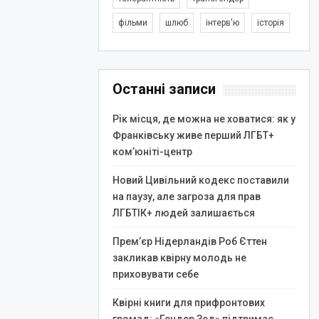
фільми
шлюб
інтерв'ю
історія
Останні записи
Рік місця, де можна не ховатися: як у
Франківську живе перший ЛГБТ+
ком’юніті-центр
Новий Цивільний кодекс поставили
на паузу, але загроза для прав
ЛГБТІК+ людей залишається
Прем’єр Нідерландів Роб Єттен
закликав квірну молодь не
приховувати себе
Квірні книги для прифронтових