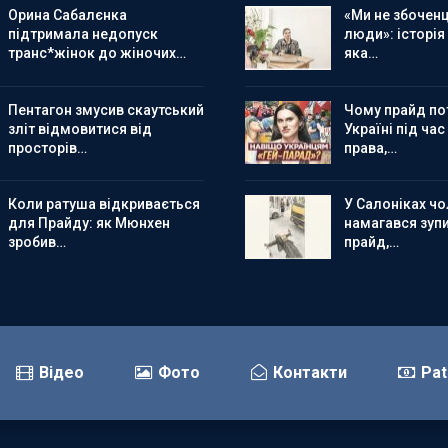
Орина Сабалєнка
«Ми не збоченц
підтримала недопуск
люди»: історія
транс*жінок до жіночих…
яка…
Пентагон змусив скаутський
Чому прайд по
зліт відмовитися від
Україні під час
просторів…
права,…
Коли ратуша відкривається
У Салоніках чол
для Прайду: як Мюнхен
намагався зуп
зробив…
прайд,…
Відео
Фото
Контакти
Pat