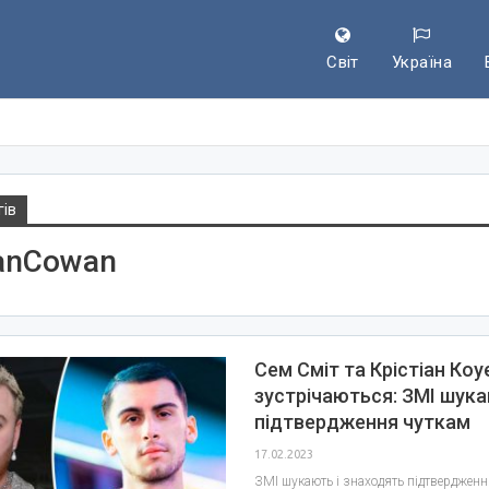
Світ
Україна
гів
ianCowan
Сем Сміт та Крістіан Коу
зустрічаються: ЗМІ шук
підтвердження чуткам
17.02.2023
ЗМІ шукають і знаходять підтвердження