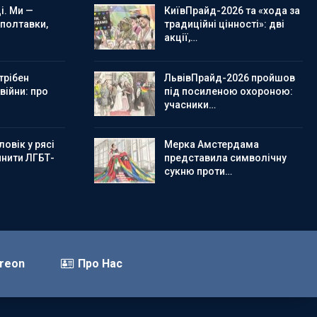
і. Ми —
КиївПрайд-2026 та «хода за
 полтавки,
традиційні цінності»: дві
акції,…
трібен
ЛьвівПрайд-2026 пройшов
 війни: про
під посиленою охороною:
учасники…
овік у рясі
Мерка Амстердама
инити ЛГБТ-
представила символічну
сукню проти…
reon
Про Нас