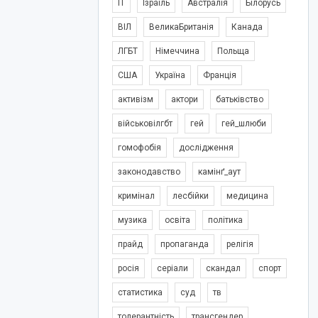
IT
Ізраїль
Австралія
Білорусь
ВІЛ
ВеликаБританія
Канада
ЛГБТ
Німеччина
Польща
США
Україна
Франція
активізм
актори
батьківство
військовілгбт
гей
гей_шлюби
гомофобія
дослідження
законодавство
камінґ_аут
кримінал
лесбійки
медицина
музика
освіта
політика
прайд
пропаганда
релігія
росія
серіали
скандал
спорт
статистика
суд
тв
толерантність
трансгендер