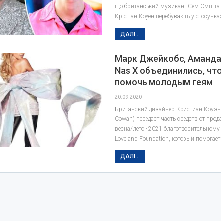
що британський музикант Сем Сміт та
Крістіан Коуен перебувають у стосунка
ДАЛІ...
Марк Джейкобс, Аманда Л
Nas X объединились, чт
помочь молодым геям
20.09.2020
Британский дизайнер Кристиан Коуэн 
Cowan) передаст часть средств от про
весна/лето - 2021 благотворительному
Loveland Foundation, который помогае
ДАЛІ...