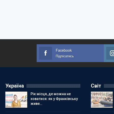
Facebook
Підпісатись
Україна
Світ
Рік місця, де можна не
ховатися: як у Франківську
живе…