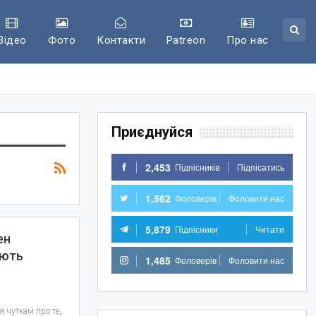
Відео
Фото
Контакти
Patreon
Про нас
Приєднуйся
2,453
Підпісників
Підпісатись
1,562
Фоловерів
Фоловити нас
5,879
Підпісники
Читати
ен
ають
1,485
Фоловерів
Фоловити нас
 чуткам про те,