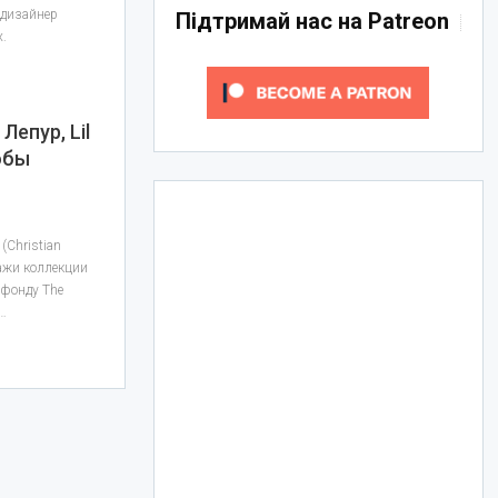
 дизайнер
Підтримай нас на Patreon
х.
епур, Lil
обы
(Christian
дажи коллекции
 фонду The
т…