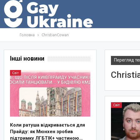
Головна
ChristianCowan
Інші новини
Перегляд те
Christ
Світ
Світ
Коли ратуша відкривається для
Прайду: як Мюнхен зробив
підтримку ЛГБТІК+ частиною…