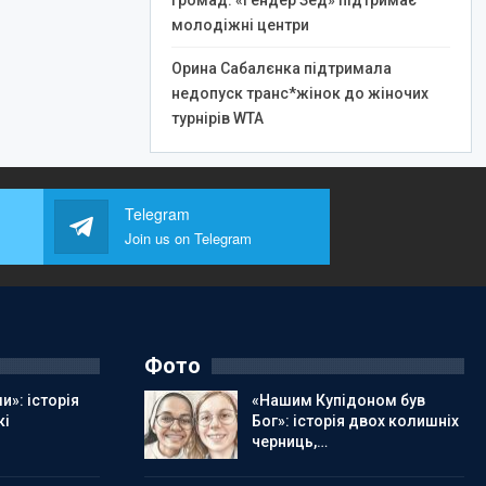
громад: «Гендер Зед» підтримає
молодіжні центри
Орина Сабалєнка підтримала
недопуск транс*жінок до жіночих
турнірів WTA
Telegram
Join us on Telegram
Фото
и»: історія
«Нашим Купідоном був
кі
Бог»: історія двох колишніх
черниць,…