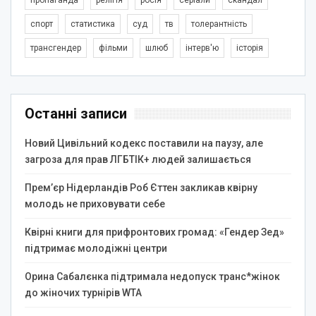
спорт
статистика
суд
тв
толерантність
трансгендер
фільми
шлюб
інтерв'ю
історія
Останні записи
Новий Цивільний кодекс поставили на паузу, але
загроза для прав ЛГБТІК+ людей залишається
Прем’єр Нідерландів Роб Єттен закликав квірну
молодь не приховувати себе
Квірні книги для прифронтових громад: «Гендер Зед»
підтримає молодіжні центри
Орина Сабалєнка підтримала недопуск транс*жінок
до жіночих турнірів WTA