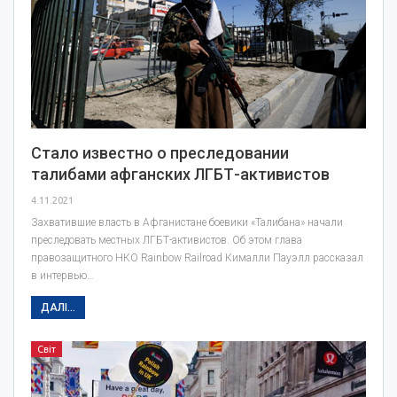
Стало известно о преследовании
талибами афганских ЛГБТ-активистов
4.11.2021
Захватившие власть в Афганистане боевики «Талибана» начали
преследовать местных ЛГБТ-активистов. Об этом глава
правозащитного НКО Rainbow Railroad Кималли Пауэлл рассказал
в интервью…
ДАЛІ...
Світ