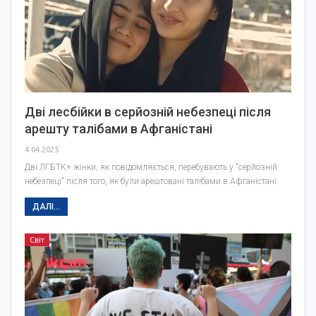
Дві лесбійки в серйозній небезпеці після
арешту талібами в Афганістані
4.04.2025
Дві ЛГБТК+ жінки, як повідомляється, перебувають у "серйозній
небезпеці" після того, як були арештовані талібами в Афганістані.
ДАЛІ...
Світ