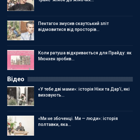
Пентагон змусив скаутський зліт
відмовитися від просторів…
Коли ратуша відкривається для Прайду: як
Мюнхен зробив…
Відео
«У тебе дві мами»: історія Ніки та Дар’ї, які
виховують…
«Ми не збоченці. Ми — люди»: історія
полтавки, яка…