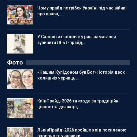
Чому прайд потрібен Україні під час війни:
про права,…
У Салоніках чоловік у рясі намагався
зупинити ЛГБТ-прайд,…
Фото
«Нашим Купідоном був Бог»: історія двох
колишніх черниць,…
КиївПрайд-2026 та «хода за традиційні
цінності»: дві акції,…
ЛьвівПрайд-2026 пройшов під посиленою
охороною: учасники…