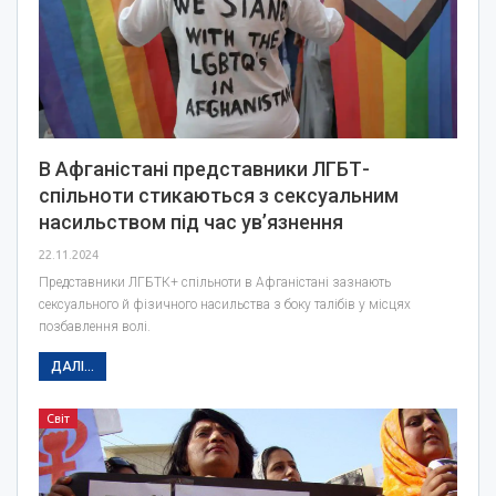
В Афганістані представники ЛГБТ-
спільноти стикаються з сексуальним
насильством під час увʼязнення
22.11.2024
Представники ЛГБТК+ спільноти в Афганістані зазнають
сексуального й фізичного насильства з боку талібів у місцях
позбавлення волі.
ДАЛІ...
Світ