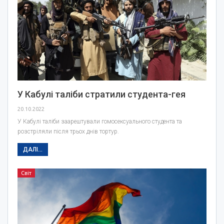
У Кабулі таліби стратили студента-гея
20.10.2022
У Кабулі таліби заарештували гомосексуального студента та
розстріляли після трьох днів тортур.
ДАЛІ...
Світ