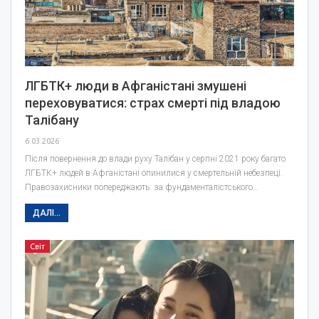
ЛГБТК+ люди в Афганістані змушені
переховуватися: страх смерті під владою
Талібану
6.03.2026
Після повернення до влади руху Талібан у серпні 2021 року багато
ЛГБТК+ людей в Афганістані опинилися у смертельній небезпеці.
Правозахисники попереджають: за фундаменталістського…
ДАЛІ...
Світ