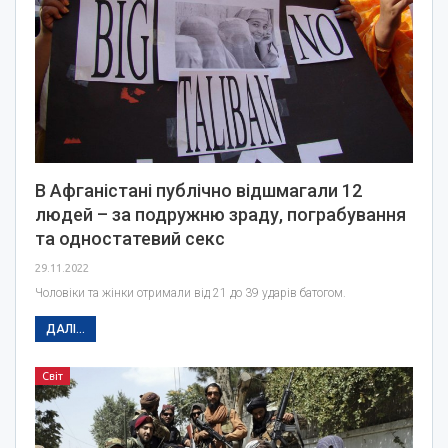
В Афганістані публічно відшмагали 12
людей – за подружню зраду, пограбування
та одностатевий секс
29.11.2022
Чоловіки та жінки отримали від 21 до 39 ударів батогом.
ДАЛІ...
Світ