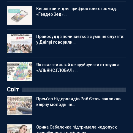
Квірні книги для прифронтових громад:
«Гендер Зед»…
Правосуддя починається з уміння слухати:
у Дніпрі говорили…
Як сказати «ні» й не зруйнувати стосунки:
«АЛЬЯНС.ГЛОБАЛ»…
Світ
Прем’єр Нідерландів Роб Єттен закликав
квірну молодь не…
Орина Сабалєнка підтримала недопуск
транс*жінок до жіночих…