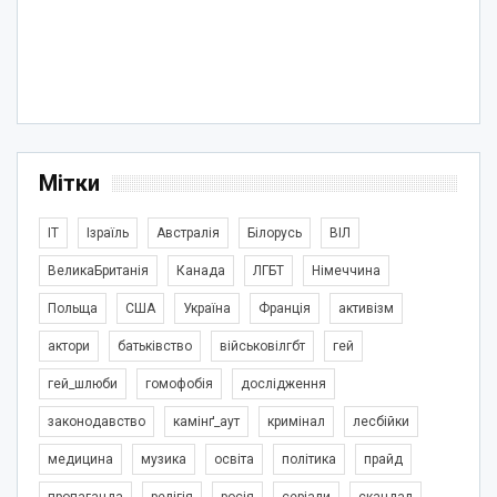
Мітки
IT
Ізраїль
Австралія
Білорусь
ВІЛ
ВеликаБританія
Канада
ЛГБТ
Німеччина
Польща
США
Україна
Франція
активізм
актори
батьківство
військовілгбт
гей
гей_шлюби
гомофобія
дослідження
законодавство
камінґ_аут
кримінал
лесбійки
медицина
музика
освіта
політика
прайд
пропаганда
релігія
росія
серіали
скандал