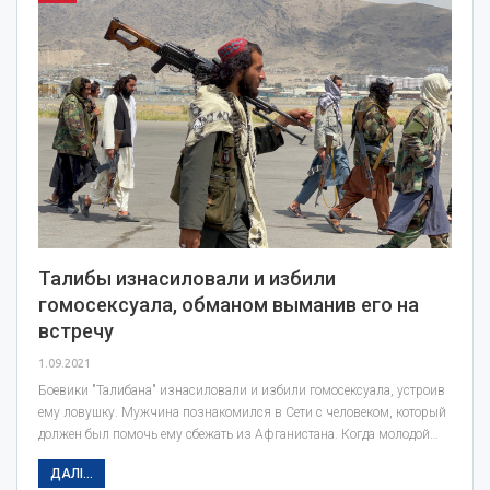
Талибы изнасиловали и избили
гомосексуала, обманом выманив его на
встречу
1.09.2021
Боевики "Талибана" изнасиловали и избили гомосексуала, устроив
ему ловушку. Мужчина познакомился в Сети с человеком, который
должен был помочь ему сбежать из Афганистана. Когда молодой…
ДАЛІ...