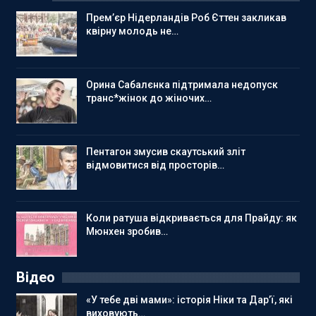
Прем’єр Нідерландів Роб Єттен закликав
квірну молодь не…
Орина Сабалєнка підтримала недопуск
транс*жінок до жіночих…
Пентагон змусив скаутський зліт
відмовитися від просторів…
Коли ратуша відкривається для Прайду: як
Мюнхен зробив…
Відео
«У тебе дві мами»: історія Ніки та Дар’ї, які
виховують…