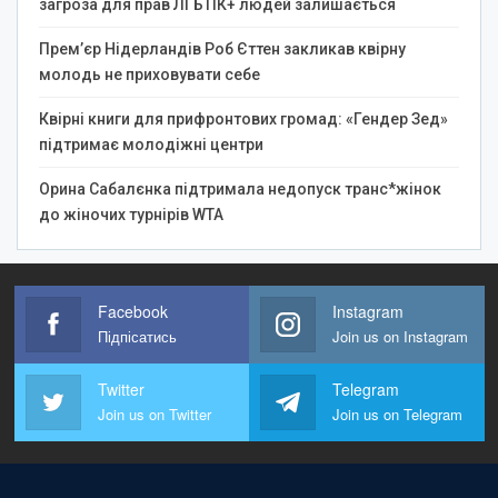
загроза для прав ЛГБТІК+ людей залишається
Прем’єр Нідерландів Роб Єттен закликав квірну
молодь не приховувати себе
Квірні книги для прифронтових громад: «Гендер Зед»
підтримає молодіжні центри
Орина Сабалєнка підтримала недопуск транс*жінок
до жіночих турнірів WTA
Facebook
Instagram
Підпісатись
Join us on Instagram
Twitter
Telegram
Join us on Twitter
Join us on Telegram