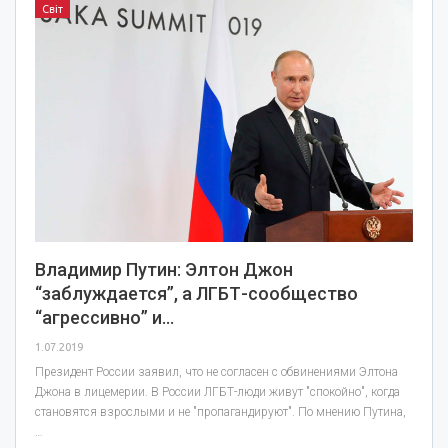
Світ
Владимир Путин: Элтон Джон
“заблуждается”, а ЛГБТ-сообщество
“агрессивно” и…
1.07.2019
Президент России заявил, что не согласен с обвинениями Элтона
Джона в лицемерии. В России ЛГБТ-люди живут "спокойно", когда
становятся взрослыми и не "пропагандируют". По мнению Путина,
…