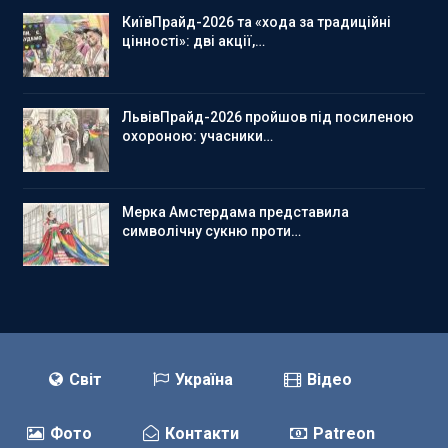
КиївПрайд-2026 та «хода за традиційні
цінності»: дві акції,…
ЛьвівПрайд-2026 пройшов під посиленою
охороною: учасники…
Мерка Амстердама представила
символічну сукню проти…
Світ
Україна
Відео
Фото
Контакти
Patreon