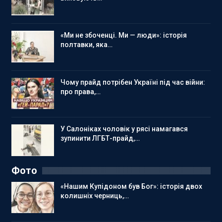
«Ми не збоченці. Ми — люди»: історія
полтавки, яка…
Чому прайд потрібен Україні під час війни:
про права,…
У Салоніках чоловік у рясі намагався
зупинити ЛГБТ-прайд,…
Фото
«Нашим Купідоном був Бог»: історія двох
колишніх черниць,…