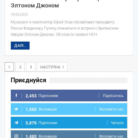
Элтоном Джоном
19.05.2016
Музыкант и композитор Юрий Лоза посоветовал президенту
России Владимиру Путину отказаться от встречи с британским
певцом Элтоном Джоном. Об этом он заявил НСН
ДАЛІ...
1
2
3
НАСТУПНА
Приєднуйся
2,453
Підпісників
Підпісатись
1,562
Фоловерів
Фоловити нас
5,879
Підпісники
Читати
1,485
Фоловерів
Фоловити нас