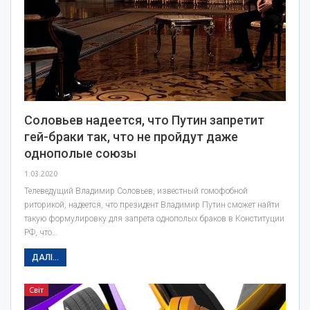
Соловьев надеется, что Путин запретит
гей-браки так, что не пройдут даже
однополые союзы
1.03.2020
Телеведущий Владимир Соловьев, известный гомофобной
риторикой, надеется, что президент Владимир Путин сможет найти
такую формулировку для запрета однополых браков в Конституции
РФ, что…
ДАЛІ...
Світ