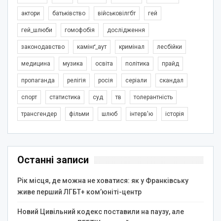
актори
батьківство
військовілгбт
гей
гей_шлюби
гомофобія
дослідження
законодавство
камінґ_аут
кримінал
лесбійки
медицина
музика
освіта
політика
прайд
пропаганда
релігія
росія
серіали
скандал
спорт
статистика
суд
тв
толерантність
трансгендер
фільми
шлюб
інтерв'ю
історія
Останні записи
Рік місця, де можна не ховатися: як у Франківську
живе перший ЛГБТ+ ком’юніті-центр
Новий Цивільний кодекс поставили на паузу, але