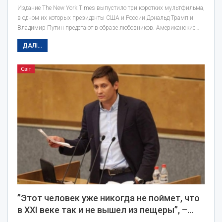
Издание The New York Times выпустило три коротких мультфильма,
в одном их которых президенты США и России Дональд Трамп и
Владимир Путин предстают в образе любовников. Американские…
ДАЛІ...
Світ
​”Этот человек уже никогда не поймет, что
в XXI веке так и не вышел из пещеры”, –…