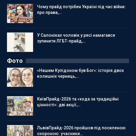
Чому прайд потрібен Україні під час війни:
про права,…
У Салоніках чоловік у рясі намагався
зупинити ЛГБТ-прайд,…
Фото
«Нашим Купідоном був Бог»: історія двох
колишніх черниць,…
КиївПрайд-2026 та «хода за традиційні
цінності»: дві акції,…
ЛьвівПрайд-2026 пройшов під посиленою
охороною: учасники…