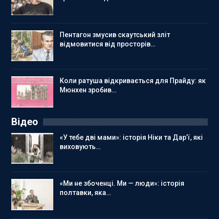
Пентагон змусив скаутський зліт
відмовитися від просторів…
Коли ратуша відкривається для Прайду: як
Мюнхен зробив…
Відео
«У тебе дві мами»: історія Ніки та Дар’ї, які
виховують…
«Ми не збоченці. Ми — люди»: історія
полтавки, яка…