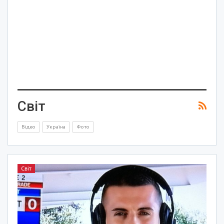
Світ
Відео
Україна
Фото
Світ