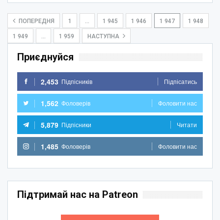
ПОПЕРЕДНЯ
1
…
1 945
1 946
1 947
1 948
1 949
…
1 959
НАСТУПНА
Приєднуйся
2,453
Підпісників
Підпісатись
1,562
Фоловерів
Фоловити нас
5,879
Підпісники
Читати
1,485
Фоловерів
Фоловити нас
Підтримай нас на Patreon