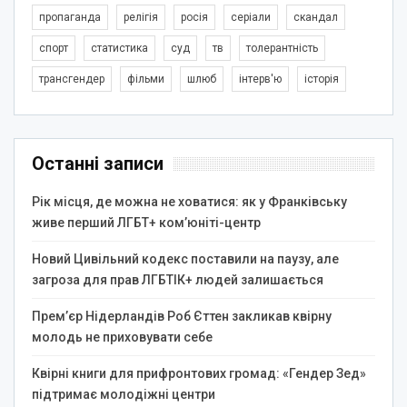
пропаганда
релігія
росія
серіали
скандал
спорт
статистика
суд
тв
толерантність
трансгендер
фільми
шлюб
інтерв'ю
історія
Останні записи
Рік місця, де можна не ховатися: як у Франківську
живе перший ЛГБТ+ ком’юніті-центр
Новий Цивільний кодекс поставили на паузу, але
загроза для прав ЛГБТІК+ людей залишається
Прем’єр Нідерландів Роб Єттен закликав квірну
молодь не приховувати себе
Квірні книги для прифронтових громад: «Гендер Зед»
підтримає молодіжні центри