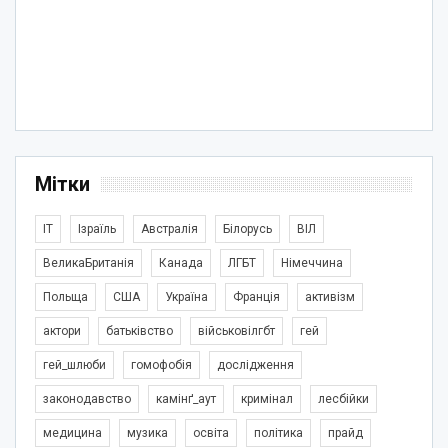
Мітки
IT
Ізраїль
Австралія
Білорусь
ВІЛ
ВеликаБританія
Канада
ЛГБТ
Німеччина
Польща
США
Україна
Франція
активізм
актори
батьківство
військовілгбт
гей
гей_шлюби
гомофобія
дослідження
законодавство
камінґ_аут
кримінал
лесбійки
медицина
музика
освіта
політика
прайд