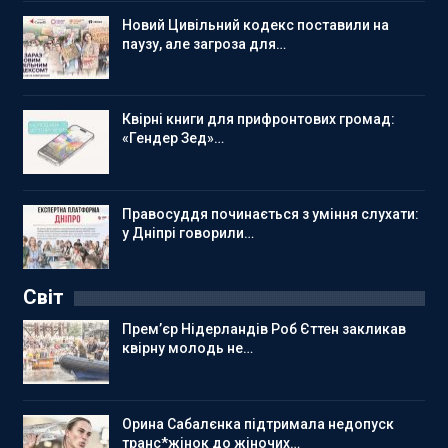
Новий Цивільний кодекс поставили на
паузу, але загроза для…
Квірні книги для прифронтових громад:
«Гендер Зед»…
Правосуддя починається з уміння слухати:
у Дніпрі говорили…
Світ
Прем’єр Нідерландів Роб Єттен закликав
квірну молодь не…
Орина Сабалєнка підтримала недопуск
транс*жінок до жіночих…