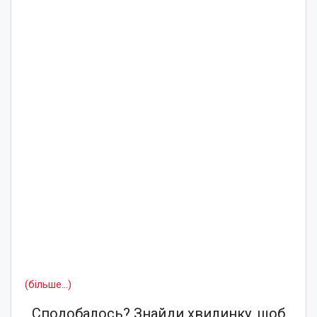
(більше…)
Сподобалось? Знайди хвилинку, щоб