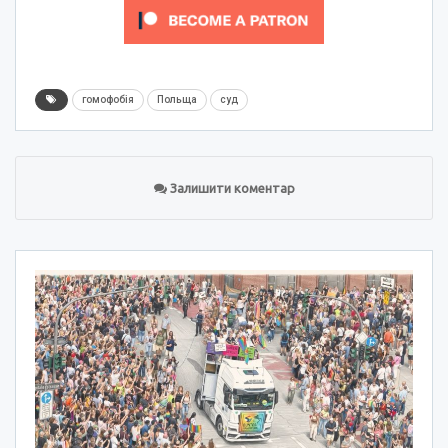
гомофобія
Польща
суд
Залишити коментар