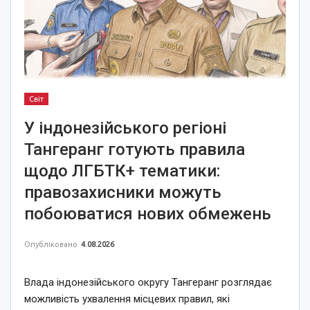
Світ
У індонезійського регіоні
Тангеранг готують правила
щодо ЛГБТК+ тематики:
правозахисники можуть
побоюватися нових обмежень
Опубліковано
4.08.2026
Влада індонезійського округу Тангеранг розглядає
можливість ухвалення місцевих правил, які