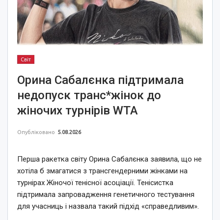
Світ
Орина Сабалєнка підтримала
недопуск транс*жінок до
жіночих турнірів WTA
Опубліковано
5.08.2026
Перша ракетка світу Орина Сабалєнка заявила, що не
хотіла б змагатися з трансгендерними жінками на
турнірах Жіночої тенісної асоціації. Тенісистка
підтримала запровадження генетичного тестування
для учасниць і назвала такий підхід «справедливим».