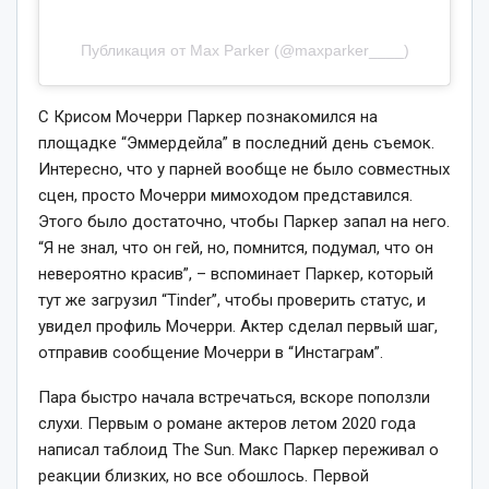
Публикация от Max Parker (@maxparker____)
С Крисом Мочерри Паркер познакомился на
площадке “Эммердейла” в последний день съемок.
Интересно, что у парней вообще не было совместных
сцен, просто Мочерри мимоходом представился.
Этого было достаточно, чтобы Паркер запал на него.
“Я не знал, что он гей, но, помнится, подумал, что он
невероятно красив”, – вспоминает Паркер, который
тут же загрузил “Tinder”, чтобы проверить статус, и
увидел профиль Мочерри. Актер сделал первый шаг,
отправив сообщение Мочерри в “Инстаграм”.
Пара быстро начала встречаться, вскоре поползли
слухи. Первым о романе актеров летом 2020 года
написал таблоид The Sun. Макс Паркер переживал о
реакции близких, но все обошлось. Первой