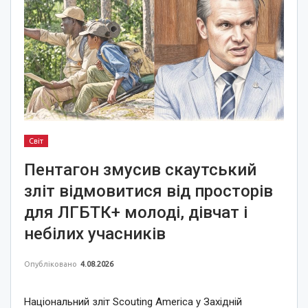
Світ
Пентагон змусив скаутський
зліт відмовитися від просторів
для ЛГБТК+ молоді, дівчат і
небілих учасників
Опубліковано
4.08.2026
Національний зліт Scouting America у Західній