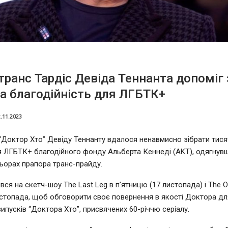
транс Тардіс Девіда Теннанта допоміг 
на благодійність для ЛГБТК+
.11.2023
у “Доктор Хто” Девіду Теннанту вдалося ненавмисно зібрати тися
ля ЛГБТК+ благодійного фонду Альберта Кеннеді (AKT), одягнув
ьорах прапора транс-прайду.
ився на скетч-шоу The Last Leg в п’ятницю (17 листопада) і The 
истопада, щоб обговорити своє повернення в якості Доктора дл
випусків “Доктора Хто”, присвячених 60-річчю серіалу.