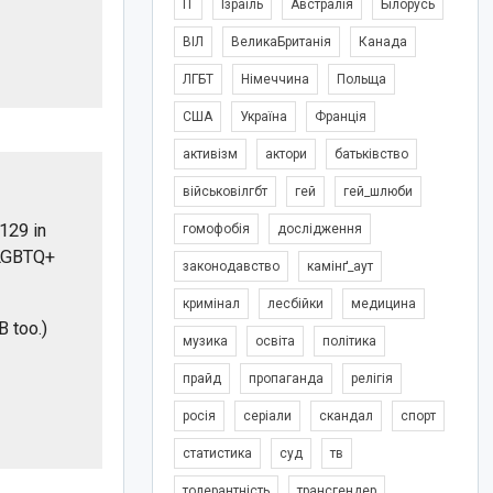
IT
Ізраїль
Австралія
Білорусь
ВІЛ
ВеликаБританія
Канада
ЛГБТ
Німеччина
Польща
США
Україна
Франція
активізм
актори
батьківство
військовілгбт
гей
гей_шлюби
,129 in
гомофобія
дослідження
o LGBTQ+
законодавство
камінґ_аут
кримінал
лесбійки
медицина
B too.)
музика
освіта
політика
прайд
пропаганда
релігія
росія
серіали
скандал
спорт
статистика
суд
тв
толерантність
трансгендер