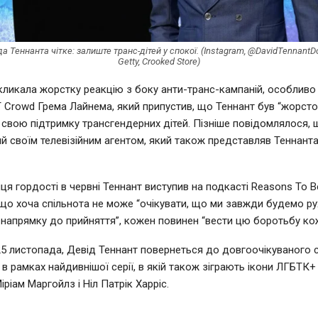
а Теннанта чітке: залиште транс-дітей у спокої. (Instagram, @DavidTennantDo
Getty, Crooked Store)
ликала жорстку реакцію з боку анти-транс-кампаній, особливо
T Crowd Грема Лайнема, який припустив, що Теннант був “жорст
 свою підтримку трансгендерних дітей. Пізніше повідомлялося,
ий своїм телевізійним агентом, який також представляв Теннанта
ця гордості в червні Теннант виступив на подкасті Reasons To Be
що хоча спільнота не може “очікувати, що ми завжди будемо ру
напрямку до прийняття”, кожен повинен “вести цю боротьбу ко
 25 листопада, Девід Теннант повернеться до довгоочікуваного 
в рамках найдивнішої серії, в якій також зіграють ікони ЛГБТК+ 
Міріам Маргойлз і Ніл Патрік Харріс.