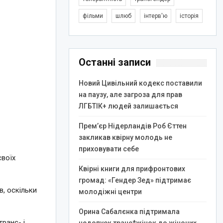
фільми
шлюб
інтерв'ю
історія
Останні записи
Новий Цивільний кодекс поставили
на паузу, але загроза для прав
ЛГБТІК+ людей залишається
Прем’єр Нідерландів Роб Єттен
закликав квірну молодь не
приховувати себе
своїх
Квірні книги для прифронтових
громад: «Гендер Зед» підтримає
в, оскільки
молодіжні центри
Орина Сабалєнка підтримала
ранс- і