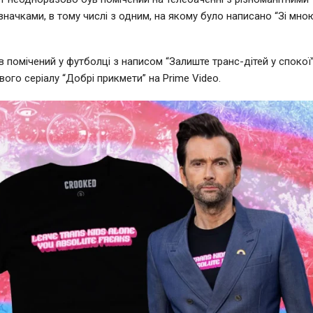
значками, в тому числі з одним, на якому було написано “Зі мною
ув помічений у футболці з написом “Залиште транс-дітей у спокої”
вого серіалу “Добрі прикмети” на Prime Video.