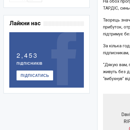
На обох прог
ТАРДІС, синь
Творець знач
Лайкни нас
прибуток, от
підтримує бе
За кілька го
підписникам, 
2,453
ПІДПІСНИКІВ
“Дякую вам, 
живуть без д
ПІДПІСАТИСЬ
“вибухнув” в
Davi
RIP