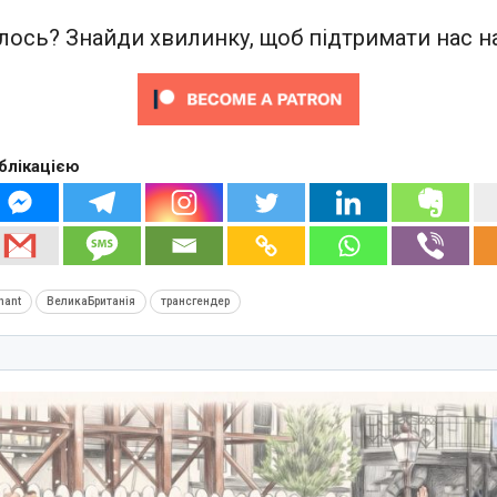
ось? Знайди хвилинку, щоб підтримати нас на
блікацією
nant
ВеликаБританія
трансгендер