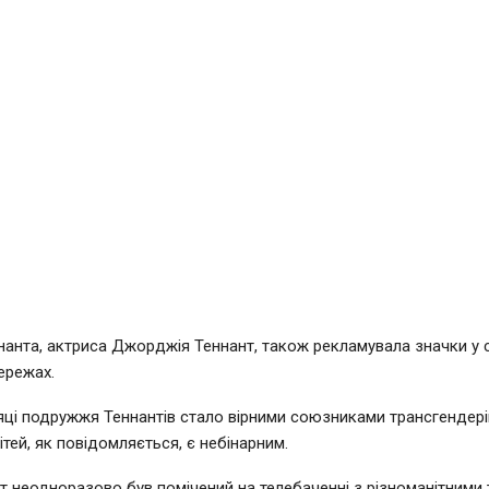
анта, актриса Джорджія Теннант, також рекламувала значки у 
ережах.
сяці подружжя Теннантів стало вірними союзниками трансгендері
дітей, як повідомляється, є небінарним.
т неодноразово був помічений на телебаченні з різноманітними т