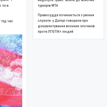
недопуск транс*жінок до жіночих
 ти в
турнірів WTA
Правосуддя починається з уміння
слухати: у Дніпрі говорили про
 під час
документування воєнних злочинів
проти ЛГБТІК+ людей