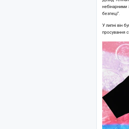
небінарними 
безпеці”.
У липні він б
просування с