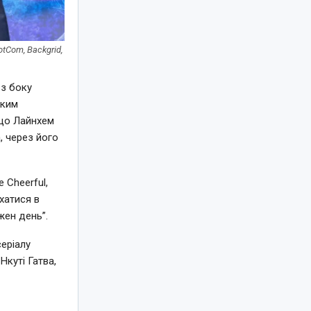
tCom, Backgrid,
 з боку
оким
 що Лайнхем
, через його
 Cheerful,
хатися в
жен день”.
серіалу
Нкуті Гатва,