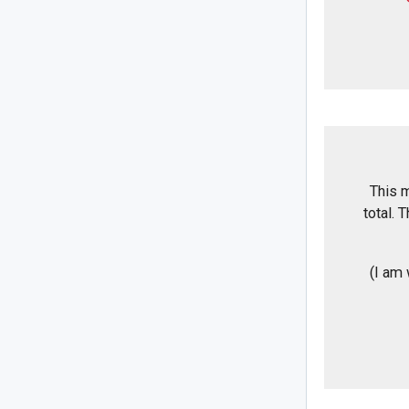
This 
total. 
(I am 