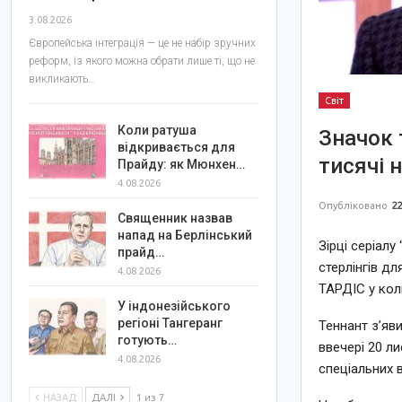
3.08.2026
Європейська інтеграція — це не набір зручних
реформ, із якого можна обрати лише ті, що не
викликають…
Світ
Коли ратуша
Значок 
відкривається для
тисячі 
Прайду: як Мюнхен…
4.08.2026
Опубліковано
22
Священник назвав
напад на Берлінський
Зірці серіал
прайд…
стерлінгів д
4.08.2026
ТАРДІС у кол
У індонезійського
регіоні Тангеранг
Теннант з’яв
готують…
ввечері 20 л
4.08.2026
спеціальних 
НАЗАД
ДАЛІ
1 из 7