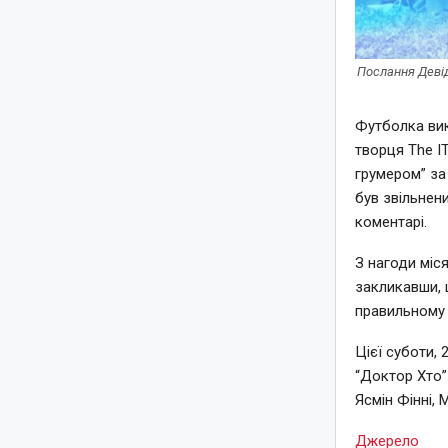
Послання Девід
Футболка вик
творця The I
грумером” за
був звільнен
коментарі.
З нагоди міся
закликавши, 
правильному 
Цієї суботи,
“Доктор Хто” 
Ясмін Фінні, 
Джерело