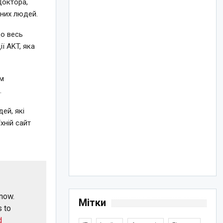
Доктора,
рних людей.
що весь
ї AKT, яка
їм
.
ей, які
хній сайт
 now.
Мітки
s to
d