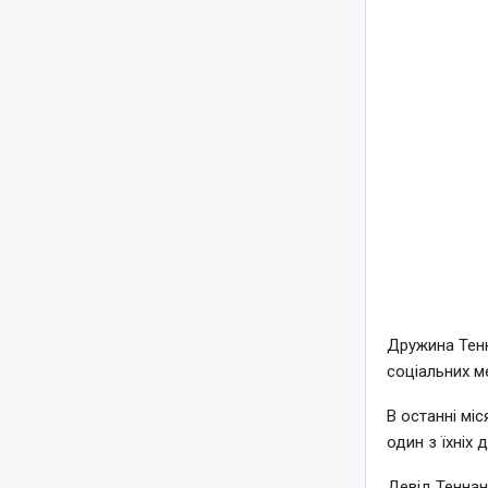
Дружина Тенн
соціальних м
В останні мі
один з їхніх 
Девід Теннан