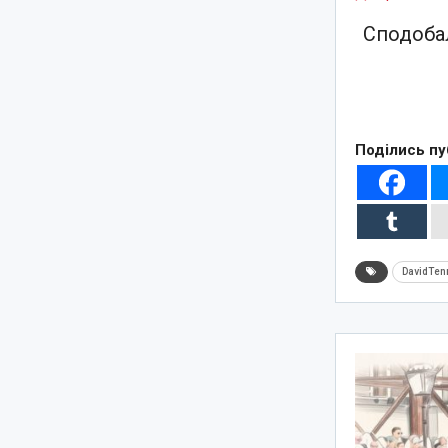
Сподобал
Поділись пу
DavidTen