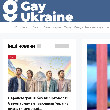
Головна
Світ
Значок транс Тардіс Девіда Теннанта допоміг
Інші новини
Світ
Євроінтеграція без вибірковості:
Європарламент закликав Україну
визнати цивільні…