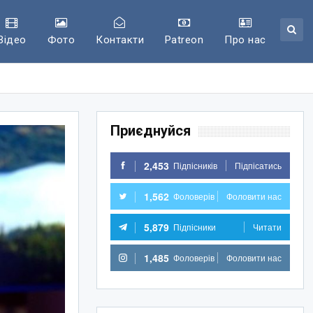
Відео
Фото
Контакти
Patreon
Про нас
Приєднуйся
2,453
Підпісників
Підпісатись
1,562
Фоловерів
Фоловити нас
5,879
Підпісники
Читати
1,485
Фоловерів
Фоловити нас