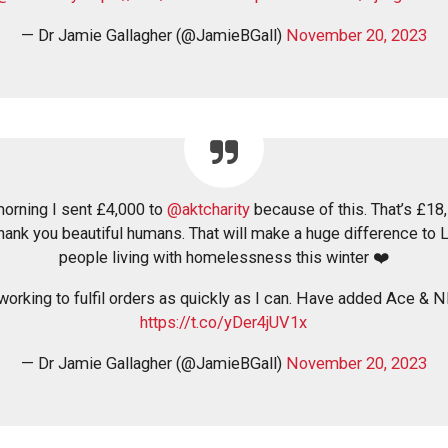
— Dr Jamie Gallagher (@JamieBGall)
November 20, 2023
morning I sent £4,000 to
@aktcharity
because of this. That’s £18
Thank you beautiful humans. That will make a huge difference t
people living with homelessness this winter ❤️
working to fulfil orders as quickly as I can. Have added Ace & N
https://t.co/yDer4jUV1x
— Dr Jamie Gallagher (@JamieBGall)
November 20, 2023