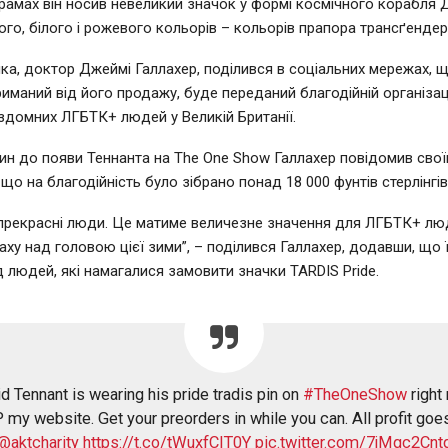
рамах він носив невеликий значок у формі космічного корабля 
ого, білого і рожевого кольорів – кольорів прапора трансґенде
ка, доктор Джеймі Галлахер, поділився в соціальних мережах, 
риманий від його продажу, буде переданий благодійній організаці
здомних ЛГБТК+ людей у Великій Британії.
дин до появи Теннанта на The One Show Галлахер повідомив сво
що на благодійність було зібрано понад 18 000 фунтів стерлінгів
прекрасні люди. Це матиме величезне значення для ЛГБТК+ люд
аху над головою цієї зими”, – поділився Галлахер, додавши, що ї
ід людей, які намагалися замовити значки TARDIS Pride.
d Tennant is wearing his pride tradis pin on
#TheOneShow
right
 my website. Get your preorders in while you can. All profit goe
@aktcharity
https://t.co/tWuxfCIT0Y
pic.twitter.com/7jMgc2Cnt