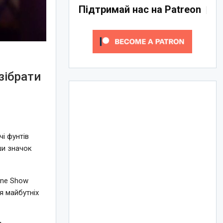
Підтримай нас на Patreon
зібрати
чі фунтів
ши значок
One Show
я майбутніх