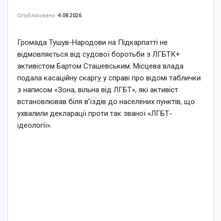
Опубліковано
4.08.2026
Громада Тушув-Народови на Підкарпатті не
відмовляється від судової боротьби з ЛГБТК+
активістом Бартом Сташевським. Місцева влада
подала касаційну скаргу у справі про відомі таблички
з написом «Зона, вільна від ЛГБТ», які активіст
встановлював біля в’їздів до населених пунктів, що
ухвалили декларації проти так званої «ЛГБТ-
ідеології».