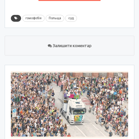
гомофобія
Польща
суд
Залишити коментар