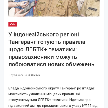
Світ
У індонезійського регіоні
Тангеранг готують правила
щодо ЛГБТК+ тематики:
правозахисники можуть
побоюватися нових обмежень
Опубліковано
4.08.2026
Влада індонезійського округу Тангеранг розглядає
можливість ухвалення місцевих правил, які
стосуватимуться ЛГБТК+ тематики. Йдеться про
підзаконний акт до президентського указу №111 від