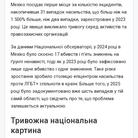
Мехіко посідає перше місце за кількістю інцидентів,
накопичивши 31 випадок насильства, що більш ніж на
1 500% більше, ніж два випадки, зареєстровані у 2023
році. Це явище викликало тривогу серед активістів та
правозахисних організацій.
За даними Національної обсерваторії, у 2024 році в
Мехіко було скоєно 17 вбивств і п’ять зникнень на
ґрунті ненависті, тоді як у 2023 році було зафіксовано
лише одне вбивство і одне зникнення. Таке різке
зростання зробило столицю епіцентром насильства
проти ЛГБТ+ спільноти в країні. Більше того, у 2025
році було задокументовано вже шість випадків у тій
самій області, що свідчить про те, що проблема
залишається актуальною.
Тривожна національна
картина