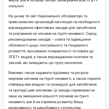
жертв, але й посилає сигнал залякування всій ЛГБТ+
спільноті.
На цьому тлі звіт Національної обсерваторії та
правозахисних організацій наголошує на необхідності
впровадження ефективних заходів для запобігання
та реагування на злочини на ґрунті ненависті. Серед
рекомендованих заходів – освіта та підвищення
обізнаності щодо сексуального та ґендерного
розмаїття, просування толерантності та поваги до
ЛГБТ+ людей, а також впровадження політики та
законів, які захищають цю групу населення.
Важливо також надавати підтримку та ресурси
жертвам злочинів на ґрунті ненависті, а також сприяти
співпраці між владою та громадою для запобігання
та протидії цим злочинам. Ці заходи спрямовані не
лише на зменшення кількості злочинів на ґрунті
ненависті, але й на сприяння розвитку більш
інклюзивного та шанобливого суспільства.