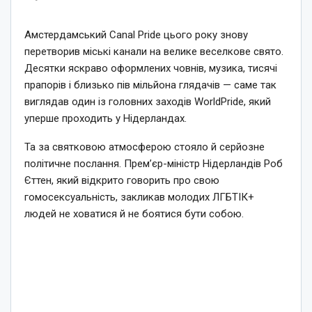
Амстердамський Canal Pride цього року знову
перетворив міські канали на велике веселкове свято.
Десятки яскраво оформлених човнів, музика, тисячі
прапорів і близько пів мільйона глядачів — саме так
виглядав один із головних заходів WorldPride, який
уперше проходить у Нідерландах.
Та за святковою атмосферою стояло й серйозне
політичне послання. Прем’єр-міністр Нідерландів Роб
Єттен, який відкрито говорить про свою
гомосексуальність, закликав молодих ЛГБТІК+
людей не ховатися й не боятися бути собою.