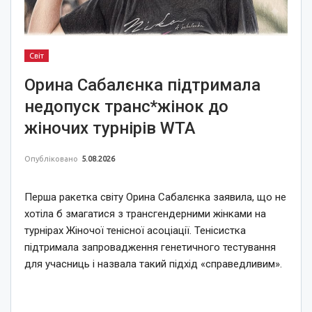
Світ
Орина Сабалєнка підтримала
недопуск транс*жінок до
жіночих турнірів WTA
Опубліковано
5.08.2026
Перша ракетка світу Орина Сабалєнка заявила, що не
хотіла б змагатися з трансгендерними жінками на
турнірах Жіночої тенісної асоціації. Тенісистка
підтримала запровадження генетичного тестування
для учасниць і назвала такий підхід «справедливим».