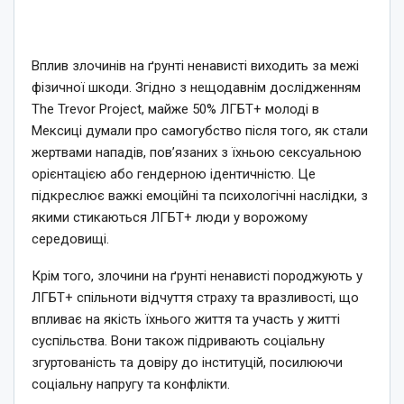
Вплив злочинів на ґрунті ненависті виходить за межі
фізичної шкоди. Згідно з нещодавнім дослідженням
The Trevor Project, майже 50% ЛГБТ+ молоді в
Мексиці думали про самогубство після того, як стали
жертвами нападів, пов’язаних з їхньою сексуальною
орієнтацією або гендерною ідентичністю. Це
підкреслює важкі емоційні та психологічні наслідки, з
якими стикаються ЛГБТ+ люди у ворожому
середовищі.
Крім того, злочини на ґрунті ненависті породжують у
ЛГБТ+ спільноти відчуття страху та вразливості, що
впливає на якість їхнього життя та участь у житті
суспільства. Вони також підривають соціальну
згуртованість та довіру до інституцій, посилюючи
соціальну напругу та конфлікти.