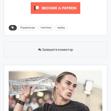
Нідерланди
політика
прайд
Залишити коментар