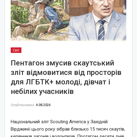
Світ
Пентагон змусив скаутський
зліт відмовитися від просторів
для ЛГБТК+ молоді, дівчат і
небілих учасників
Опубліковано
4.08.2026
Національний зліт Scouting America у Західній
Вірджинії цього року зібрав близько 15 тисяч скаутів,
керівників загонів і волонтерів. Протягом десяти днів