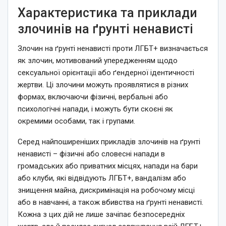
Характеристика та приклади
злочинів на ґрунті ненависті
Злочин на ґрунті ненависті проти ЛГБТ+ визначається
як злочин, мотивований упередженням щодо
сексуальної орієнтації або ґендерної ідентичності
жертви. Ці злочини можуть проявлятися в різних
формах, включаючи фізичні, вербальні або
психологічні напади, і можуть бути скоєні як
окремими особами, так і групами.
Серед найпоширеніших прикладів злочинів на ґрунті
ненависті – фізичні або словесні напади в
громадських або приватних місцях, напади на бари
або клуби, які відвідують ЛГБТ+, вандалізм або
знищення майна, дискримінація на робочому місці
або в навчанні, а також вбивства на ґрунті ненависті.
Кожна з цих дій не лише зачіпає безпосередніх