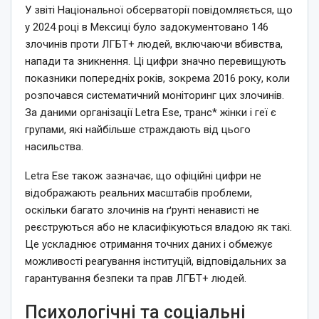
У звіті Національної обсерваторії повідомляється, що
у 2024 році в Мексиці було задокументовано 146
злочинів проти ЛГБТ+ людей, включаючи вбивства,
напади та зникнення. Ці цифри значно перевищують
показники попередніх років, зокрема 2016 року, коли
розпочався систематичний моніторинг цих злочинів.
За даними організації Letra Ese, транс* жінки і геї є
групами, які найбільше страждають від цього
насильства.
Letra Ese також зазначає, що офіційні цифри не
відображають реальних масштабів проблеми,
оскільки багато злочинів на ґрунті ненависті не
реєструються або не класифікуються владою як такі.
Це ускладнює отримання точних даних і обмежує
можливості реагування інституцій, відповідальних за
гарантування безпеки та прав ЛГБТ+ людей.
Психологічні та соціальні