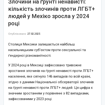
Злочини на ґрунті ненависті:
кількість злочинів проти ЛГБТ+
людей у Мехіко зросла у 2024
році
Опубліковано
27.02.2025
Столиця Мексики залишається найбільш
насильницьким суб’єктом проти сексуальної та
ґендерної різноманітності.
У 2024 році в Мексиці зафіксовано тривожне
зростання злочинів на ґрунті ненависті проти ЛГБТ+
населення, яке сягнуло 146 випадків по всій країні,
згідно з даними Національної обсерваторії злочинів
на ґрунті ненависті проти ЛГБТ+ людей. Ця цифра є
значним зростанням у порівнянні з 82 випадками,
зафіксованими у 2023 році.