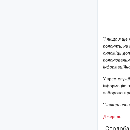
“
І якщо я ще 
пояснить, на 
силоміць доп
пояснювальні
інформаційно
У прес-служб
інформацію п
заборонені р
“
Поліція пров
Джерело
Сподобал