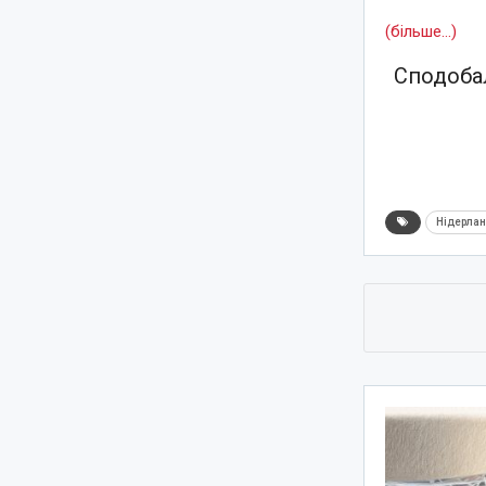
(більше…)
Сподобал
Нідерла