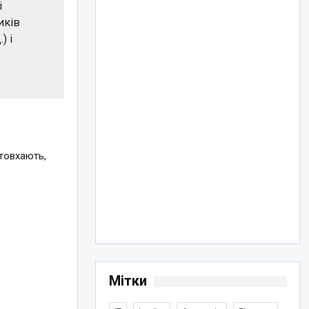
і
иків
) і
штовхають,
Мітки