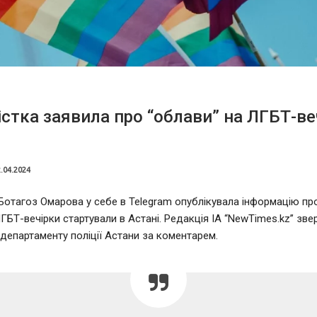
стка заявила про “облави” на ЛГБТ-ве
.04.2024
Ботагоз Омарова у себе в Telegram опублікувала інформацію про
ЛГБТ-вечірки стартували в Астані. Редакція ІА “NewTimes.kz” зв
департаменту поліції Астани за коментарем.