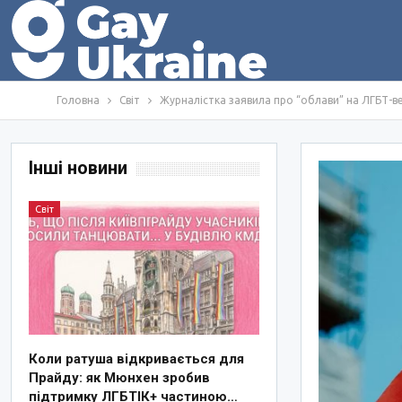
Головна
Світ
Журналістка заявила про “облави” на ЛГБТ-ве
Інші новини
Світ
Коли ратуша відкривається для
Прайду: як Мюнхен зробив
підтримку ЛГБТІК+ частиною…