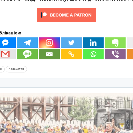
блікацією
ія
Казахстан