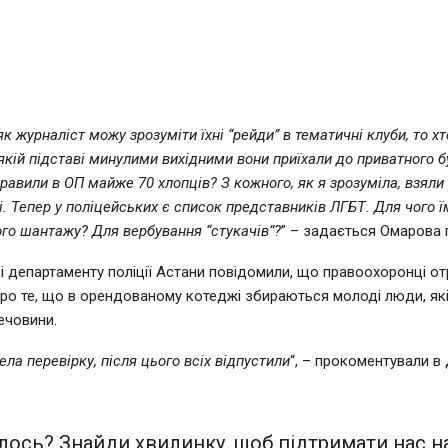
як журналіст можу зрозуміти їхні “рейди” в тематичні клуби, то хт
якій підставі минулими вихідними вони приїхали до приватного бу
равили в ОП майже 70 хлопців? З кожного, як я зрозуміла, взяли 
. Тепер у поліцейських є список представників ЛГБТ. Для чого ї
го шантажу? Для вербування “стукачів”?
” – задається Омарова 
і департаменту поліції Астани повідомили, що правоохоронці о
ро те, що в орендованому котеджі збираються молоді люди, як
ечовини.
ела перевірку, після цього всіх відпустили
“, – прокоментували в
ось? Знайди хвилинку, щоб підтримати нас на