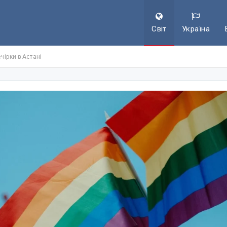
Світ
Україна
чірки в Астані