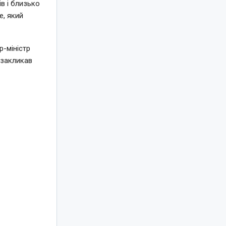
в і близько
e, який
-міністр
 закликав