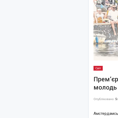
Світ
Прем’єр
молодь 
Опубліковано
5.
Амстердамськ