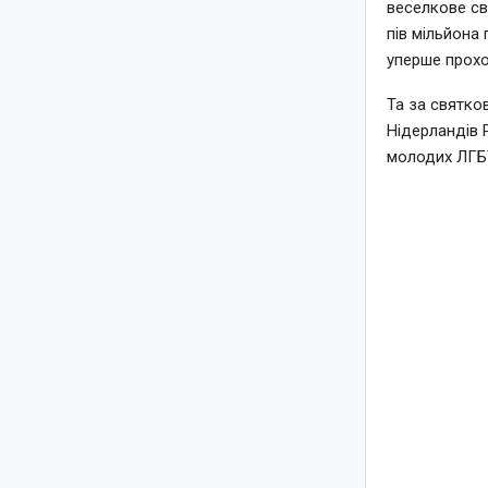
веселкове св
пів мільйона 
уперше прохо
Та за святко
Нідерландів 
молодих ЛГБТ