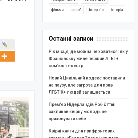
фільми
шлюб
інтерв'ю
історія
Останні записи
Рік місця, де можна не ховатися: як у
Франківську живе перший ЛГБТ+
ком’юніті-центр
Новий Цивільний кодекс поставили
на паузу, але загроза для прав
ЛГБТІК+ людей залишається
Прем’єр Нідерландів Роб Єттен
закликав квірну молодь не
приховувати себе
Квірні книги для прифронтових