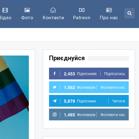
Відео
Фото
Контакти
Patreon
Про нас
Приєднуйся
2,453
Підпісників
Підпісатись
1,562
Фоловерів
Фоловити нас
5,879
Підпісники
Читати
1,485
Фоловерів
Фоловити нас