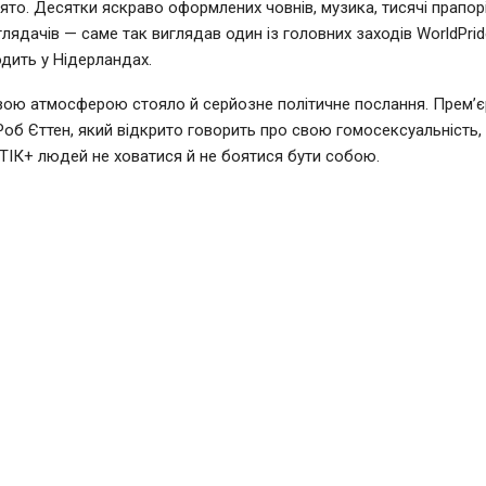
ято. Десятки яскраво оформлених човнів, музика, тисячі прапорі
глядачів — саме так виглядав один із головних заходів WorldPrid
дить у Нідерландах.
вою атмосферою стояло й серйозне політичне послання. Прем’єр
Роб Єттен, який відкрито говорить про свою гомосексуальність,
ІК+ людей не ховатися й не боятися бути собою.