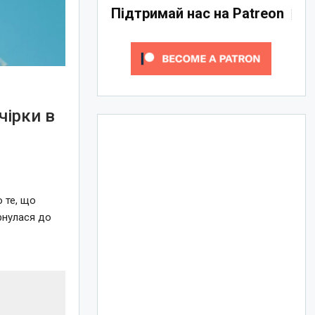
Підтримай нас на Patreon
чірки в
 те, що
ернулася до