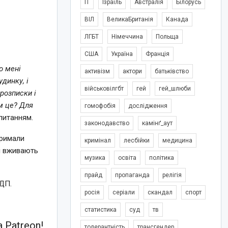
IT
Ізраїль
Австралія
Білорусь
ВІЛ
ВеликаБританія
Канада
ЛГБТ
Німеччина
Польща
США
Україна
Франція
о мені
активізм
актори
батьківство
динку, і
військовілгбт
гей
гей_шлюби
розписки і
м це? Для
гомофобія
дослідження
питанням.
законодавство
камінґ_аут
тримали
кримінал
лесбійки
медицина
і вживають
музика
освіта
політика
прайд
пропаганда
релігія
 ДП.
росія
серіали
скандал
спорт
статистика
суд
тв
 Patreon!
толерантність
трансгендер