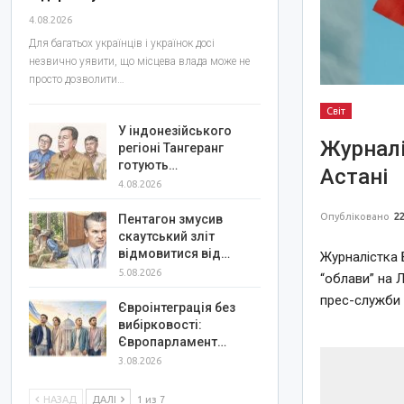
4.08.2026
Для багатьох українців і українок досі
незвично уявити, що місцева влада може не
просто дозволити…
Світ
У індонезійського
Журналі
регіоні Тангеранг
готують…
Астані
4.08.2026
Опубліковано
22
Пентагон змусив
скаутський зліт
відмовитися від…
Журналістка 
5.08.2026
“облави” на 
прес-служби 
Євроінтеграція без
вибірковості:
Європарламент…
3.08.2026
НАЗАД
ДАЛІ
1 из 7