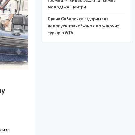
громад: «Гендер Зед» підтримає
молодіжні центри
Орина Сабалєнка підтримала
недопуск транс*жінок до жіночих
турнірів WTA
ну
елике