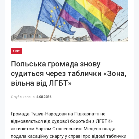
Світ
Польська громада знову
судиться через таблички «Зона,
вільна від ЛГБТ»
Опубліковано
4.08.2026
Громада Тушув-Народови на Підкарпатті не
відмовляється від судової боротьби з ЛГБТК+
активістом Бартом Сташевським. Місцева влада
подала касаційну скаргу у справі про відомі таблички