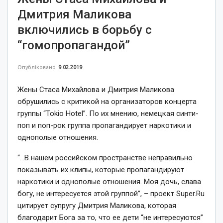
Дмитрия Маликова
включились в борьбу с
“гомопропагандой”
Опубліковано
9.02.2019
Жены Стаса Михайлова и Дмитрия Маликова
обрушились с критикой на организаторов концерта
группы “Tokio Hotel”. По их мнению, немецкая синти-
поп и поп-рок группа пропагандирует наркотики и
однополые отношения.
“…В нашем российском пространстве неправильно
показывать их клипы, которые пропагандируют
наркотики и однополые отношения. Моя дочь, слава
богу, не интересуется этой группой”, – проект Super.Ru
цитирует супругу Дмитрия Маликова, которая
благодарит Бога за то, что ее дети “не интересуются”