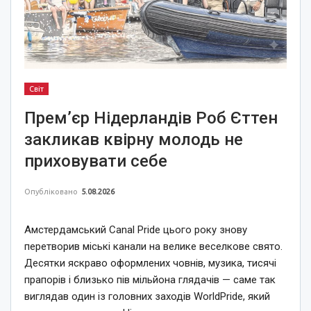
Світ
Прем’єр Нідерландів Роб Єттен
закликав квірну молодь не
приховувати себе
Опубліковано
5.08.2026
Амстердамський Canal Pride цього року знову
перетворив міські канали на велике веселкове свято.
Десятки яскраво оформлених човнів, музика, тисячі
прапорів і близько пів мільйона глядачів — саме так
виглядав один із головних заходів WorldPride, який