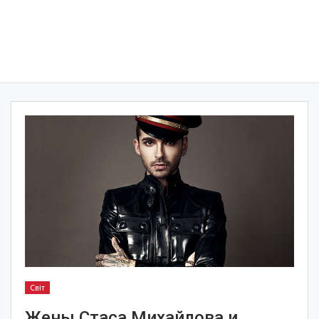
Світ
Жены Стаса Михайлова и