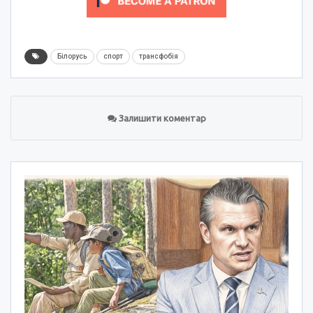
Білорусь
спорт
трансфобія
Залишити коментар