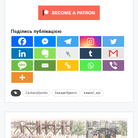
Поділись публікацією
ZacharyQuinto
Закари Куинто
камінґ_аут