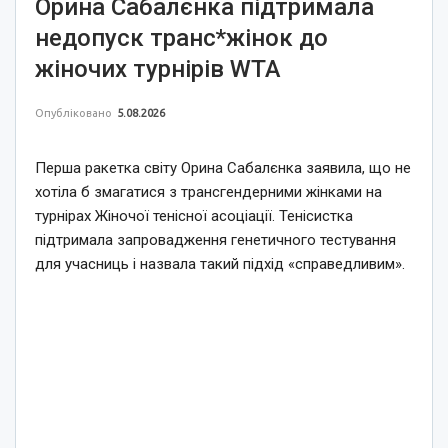
Орина Сабалєнка підтримала
недопуск транс*жінок до
жіночих турнірів WTA
Опубліковано
5.08.2026
Перша ракетка світу Орина Сабалєнка заявила, що не
хотіла б змагатися з трансгендерними жінками на
турнірах Жіночої тенісної асоціації. Тенісистка
підтримала запровадження генетичного тестування
для учасниць і назвала такий підхід «справедливим».