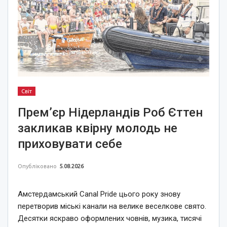
Світ
Прем’єр Нідерландів Роб Єттен
закликав квірну молодь не
приховувати себе
Опубліковано
5.08.2026
Амстердамський Canal Pride цього року знову
перетворив міські канали на велике веселкове свято.
Десятки яскраво оформлених човнів, музика, тисячі