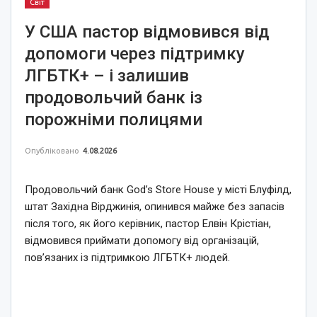
Світ
У США пастор відмовився від
допомоги через підтримку
ЛГБТК+ – і залишив
продовольчий банк із
порожніми полицями
Опубліковано
4.08.2026
Продовольчий банк God’s Store House у місті Блуфілд,
штат Західна Вірджинія, опинився майже без запасів
після того, як його керівник, пастор Елвін Крістіан,
відмовився приймати допомогу від організацій,
пов’язаних із підтримкою ЛГБТК+ людей.