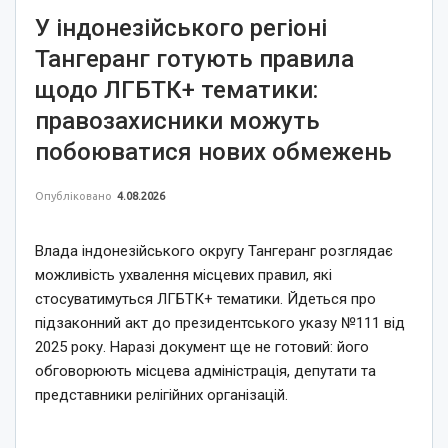
У індонезійського регіоні
Тангеранг готують правила
щодо ЛГБТК+ тематики:
правозахисники можуть
побоюватися нових обмежень
Опубліковано
4.08.2026
Влада індонезійського округу Тангеранг розглядає
можливість ухвалення місцевих правил, які
стосуватимуться ЛГБТК+ тематики. Йдеться про
підзаконний акт до президентського указу №111 від
2025 року. Наразі документ ще не готовий: його
обговорюють місцева адміністрація, депутати та
представники релігійних організацій.