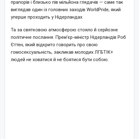
прапорів і близько пів мільйона глядачів — саме так
виглядав один із головних заходів WorldPride, який
уперше проходить у Нідерландах.
Та за святковою атмосферою стояло й серйозне
політичне послання. Прем’єр-міністр Нідерландів Роб
Єттен, який відкрито говорить про свою
гомосексуальність, закликав молодих ЛГБТІК+
людей не ховатися й не боятися бути собою.