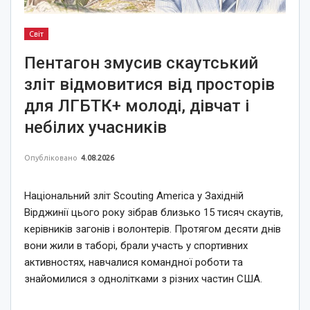
Світ
Пентагон змусив скаутський
зліт відмовитися від просторів
для ЛГБТК+ молоді, дівчат і
небілих учасників
Опубліковано
4.08.2026
Національний зліт Scouting America у Західній
Вірджинії цього року зібрав близько 15 тисяч скаутів,
керівників загонів і волонтерів. Протягом десяти днів
вони жили в таборі, брали участь у спортивних
активностях, навчалися командної роботи та
знайомилися з однолітками з різних частин США.