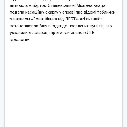
активістом Бартом Сташевським. Місцева влада
подала касаційну скаргу у справі про відомі таблички
з написом «Зона, вільна від ЛГБТ», які активіст
встановлював біля в’їздів до населених пунктів, що
ухвалили декларації проти так званої «ЛГБТ-
ідеології».