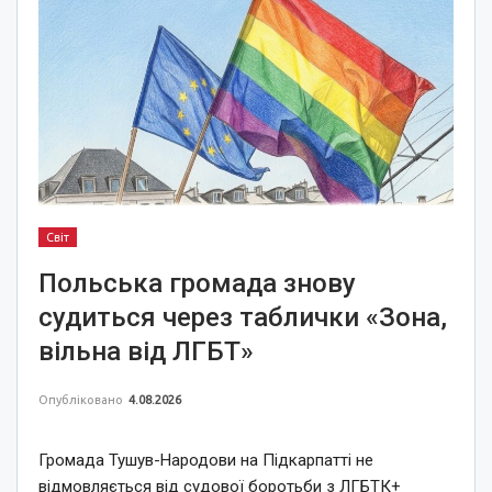
Світ
Польська громада знову
судиться через таблички «Зона,
вільна від ЛГБТ»
Опубліковано
4.08.2026
Громада Тушув-Народови на Підкарпатті не
відмовляється від судової боротьби з ЛГБТК+