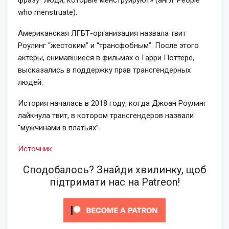
фразу “люди, которые менструируют» (англ. People
who menstruate).
Американская ЛГБТ-организация назвала твит
Роулинг “жестоким” и “трансфобным”. После этого
актеры, снимавшиеся в фильмах о Гарри Поттере,
высказались в поддержку прав трансгендерных
людей.
История началась в 2018 году, когда Джоан Роулинг
лайкнула твит, в котором трансгендеров назвали
“мужчинами в платьях”.
Источник
Сподобалось? Знайди хвилинку, щоб
підтримати нас на Patreon!