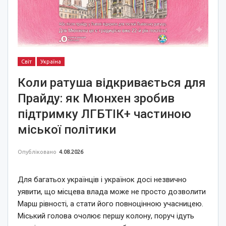
Світ
Україна
Коли ратуша відкривається для
Прайду: як Мюнхен зробив
підтримку ЛГБТІК+ частиною
міської політики
Опубліковано
4.08.2026
Для багатьох українців і українок досі незвично
уявити, що місцева влада може не просто дозволити
Марш рівності, а стати його повноцінною учасницею.
Міський голова очолює першу колону, поруч ідуть