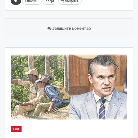
Білорусь
спорт
трансфобія
Залишити коментар
Світ