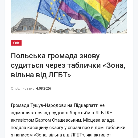
Світ
Польська громада знову
судиться через таблички «Зона,
вільна від ЛГБТ»
Опубліковано
4.08.2026
Громада Тушув-Народови на Підкарпатті не
відмовляється від судової боротьби з ЛГБТК+
активістом Бартом Сташевським. Місцева влада
подала касаційну скаргу у справі про відомі таблички
з написом «Зона, вільна від ЛГБТ», які активіст