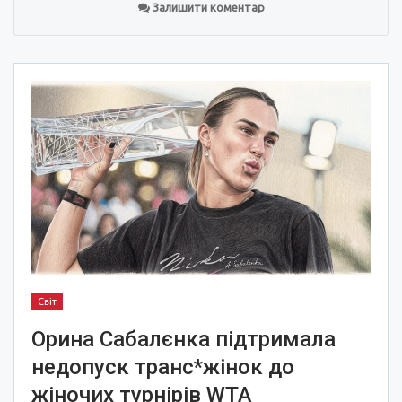
Залишити коментар
Світ
Орина Сабалєнка підтримала
недопуск транс*жінок до
жіночих турнірів WTA