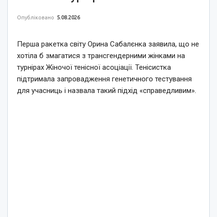
Опубліковано
5.08.2026
Перша ракетка світу Орина Сабалєнка заявила, що не
хотіла б змагатися з трансгендерними жінками на
турнірах Жіночої тенісної асоціації. Тенісистка
підтримала запровадження генетичного тестування
для учасниць і назвала такий підхід «справедливим».