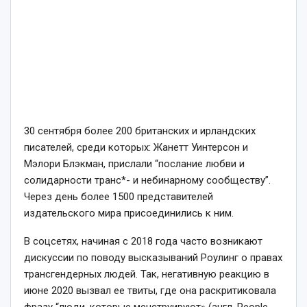
30 сентября более 200 британских и ирландских
писателей, среди которых: Жанетт Уинтерсон и
Мэлори Блэкман, прислали “послание любви и
солидарности транс*- и небинарному сообществу”.
Через день более 1500 представителей
издательского мира присоединились к ним.
В соцсетях, начиная с 2018 года часто возникают
дискуссии по поводу высказываний Роулинг о правах
трансгендерных людей. Так, негативную реакцию в
июне 2020 вызвал ее твиты, где она раскритиковала