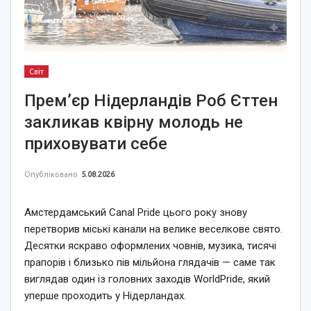
Світ
Прем’єр Нідерландів Роб Єттен
закликав квірну молодь не
приховувати себе
Опубліковано
5.08.2026
Амстердамський Canal Pride цього року знову
перетворив міські канали на велике веселкове свято.
Десятки яскраво оформлених човнів, музика, тисячі
прапорів і близько пів мільйона глядачів — саме так
виглядав один із головних заходів WorldPride, який
уперше проходить у Нідерландах.