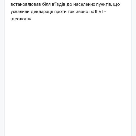
встановлював біля в’їздів до населених пунктів, що
ухвалили декларації проти так званої «ЛГБТ-
ідеології».