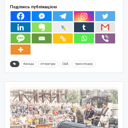
Поділись публікацією
Канада
література
США
трансгендер