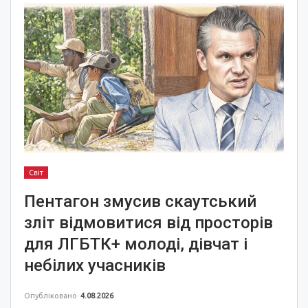
Світ
Пентагон змусив скаутський
зліт відмовитися від просторів
для ЛГБТК+ молоді, дівчат і
небілих учасників
Опубліковано
4.08.2026