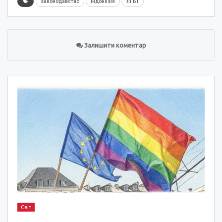
законодавство
Індонезія
ЛГБТ
Залишити коментар
Світ