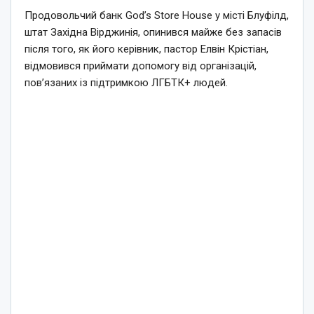
Продовольчий банк God’s Store House у місті Блуфілд,
штат Західна Вірджинія, опинився майже без запасів
після того, як його керівник, пастор Елвін Крістіан,
відмовився приймати допомогу від організацій,
пов’язаних із підтримкою ЛГБТК+ людей.