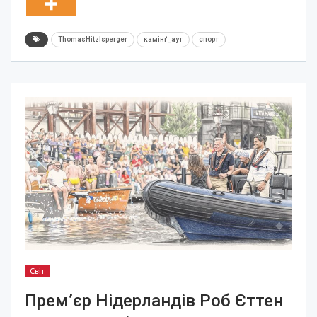
ThomasHitzlsperger
камінґ_аут
спорт
Світ
Прем’єр Нідерландів Роб Єттен