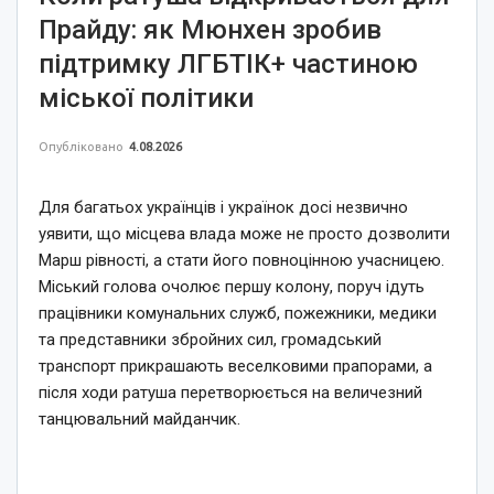
Прайду: як Мюнхен зробив
підтримку ЛГБТІК+ частиною
міської політики
Опубліковано
4.08.2026
Для багатьох українців і українок досі незвично
уявити, що місцева влада може не просто дозволити
Марш рівності, а стати його повноцінною учасницею.
Міський голова очолює першу колону, поруч ідуть
працівники комунальних служб, пожежники, медики
та представники збройних сил, громадський
транспорт прикрашають веселковими прапорами, а
після ходи ратуша перетворюється на величезний
танцювальний майданчик.