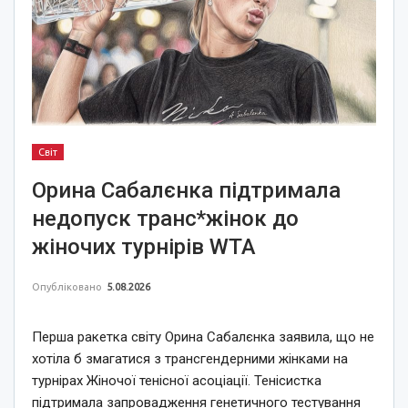
Світ
Орина Сабалєнка підтримала
недопуск транс*жінок до
жіночих турнірів WTA
Опубліковано
5.08.2026
Перша ракетка світу Орина Сабалєнка заявила, що не
хотіла б змагатися з трансгендерними жінками на
турнірах Жіночої тенісної асоціації. Тенісистка
підтримала запровадження генетичного тестування