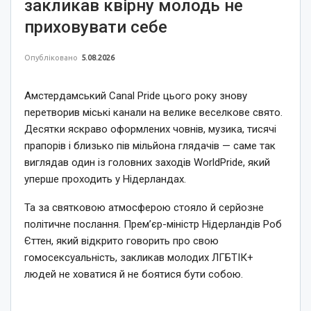
закликав квірну молодь не
приховувати себе
Опубліковано
5.08.2026
Амстердамський Canal Pride цього року знову
перетворив міські канали на велике веселкове свято.
Десятки яскраво оформлених човнів, музика, тисячі
прапорів і близько пів мільйона глядачів — саме так
виглядав один із головних заходів WorldPride, який
уперше проходить у Нідерландах.
Та за святковою атмосферою стояло й серйозне
політичне послання. Прем’єр-міністр Нідерландів Роб
Єттен, який відкрито говорить про свою
гомосексуальність, закликав молодих ЛГБТІК+
людей не ховатися й не боятися бути собою.