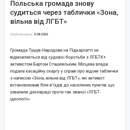
Польська громада знову
судиться через таблички «Зона,
вільна від ЛГБТ»
Опубліковано
4.08.2026
Громада Тушув-Народови на Підкарпатті не
відмовляється від судової боротьби з ЛГБТК+
активістом Бартом Сташевським. Місцева влада
подала касаційну скаргу у справі про відомі таблички
з написом «Зона, вільна від ЛГБТ», які активіст
встановлював біля в’їздів до населених пунктів, що
ухвалили декларації проти так званої «ЛГБТ-
ідеології».