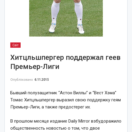
Світ
Хитцльшпергер поддержал геев
Премьер-Лиги
Опубліковано
6.11.2015
Бывший полузащитник “Астон Виллы” и “Вест Хэма”
Томас Хитцльшпергер выразил свою поддержку геям
Премьер-Лиги, а также предостерег их.
В прошлом месяце издание Daily Mirror взбудоражило
общественность новостью о том, что двое