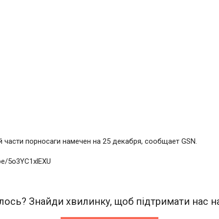
 части порносаги намечен на 25 декабря, сообщает GSN.
.be/5o3YC1xlEXU
ось? Знайди хвилинку, щоб підтримати нас на