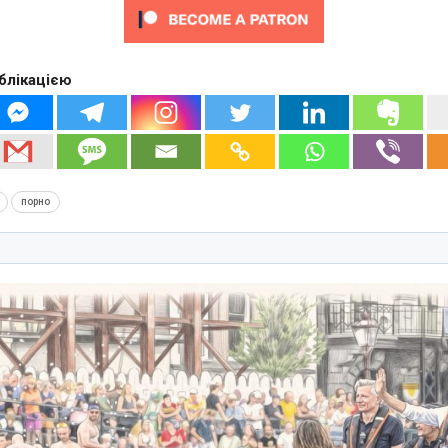
блікацією
порно