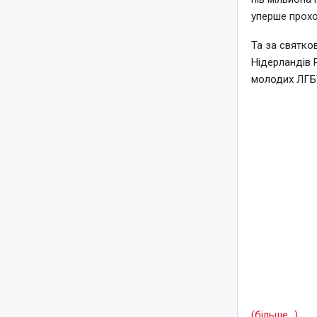
уперше прохо
Та за святко
Нідерландів 
молодих ЛГБТ
(більше…)