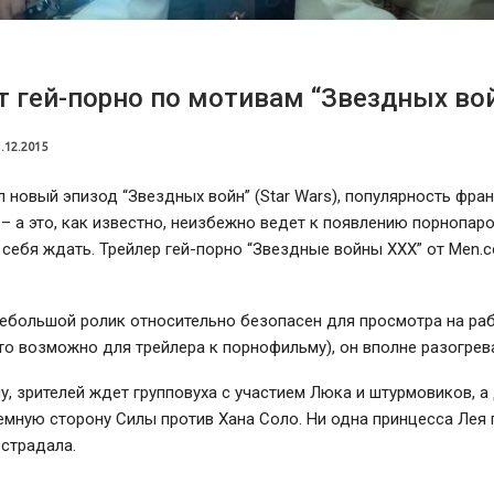
 гей-порно по мотивам “Звездных во
.12.2015
л новый эпизод “Звездных войн” (Star Wars), популярность фра
– а это, как известно, неизбежно ведет к появлению порнопаро
 себя ждать. Трейлер гей-порно “Звездные войны XXX” от Men.
небольшой ролик относительно безопасен для просмотра на ра
то возможно для трейлера к порнофильму), он вполне разогрева
у, зрителей ждет групповуха с участием Люка и штурмовиков, а
емную сторону Силы против Хана Соло. Ни одна принцесса Лея
страдала.