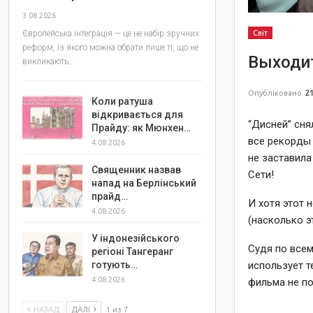
3.08.2026
Європейська інтеграція — це не набір зручних
Світ
реформ, із якого можна обрати лише ті, що не
Выходит
викликають…
Опубліковано
21
Коли ратуша
відкривається для
“Дисней” сня
Прайду: як Мюнхен…
все рекорды 
4.08.2026
не заставила
Священник назвав
Сети!
напад на Берлінський
прайд…
И хотя этот 
4.08.2026
(насколько э
У індонезійського
Судя по всем
регіоні Тангеранг
готують…
использует т
4.08.2026
фильма не по
НАЗАД
ДАЛІ
1 из 7