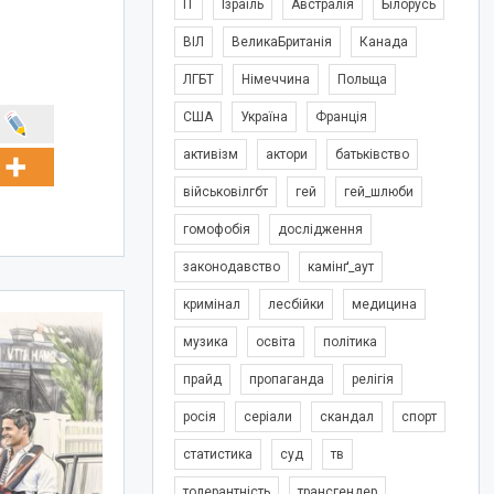
IT
Ізраїль
Австралія
Білорусь
ВІЛ
ВеликаБританія
Канада
ЛГБТ
Німеччина
Польща
США
Україна
Франція
активізм
актори
батьківство
військовілгбт
гей
гей_шлюби
гомофобія
дослідження
законодавство
камінґ_аут
кримінал
лесбійки
медицина
музика
освіта
політика
прайд
пропаганда
релігія
росія
серіали
скандал
спорт
статистика
суд
тв
толерантність
трансгендер