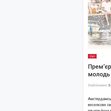
Світ
Прем’єр
молодь 
Опубліковано
5.
Амстердамськ
веселкове св
пів мільйона 