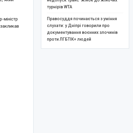
недопуск транс*жінок до жіночих
турнірів WTA
Правосуддя починається з уміння
-міністр
слухати: у Дніпрі говорили про
 закликав
документування воєнних злочинів
проти ЛГБТІК+ людей