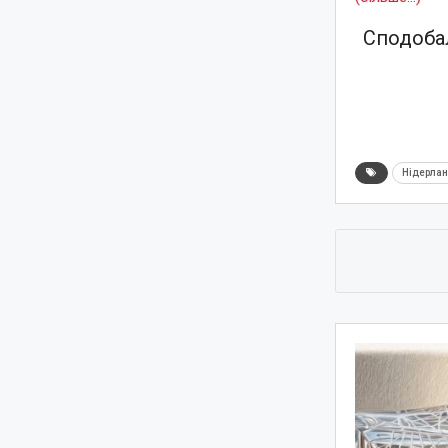
Сподобал
Нідерла