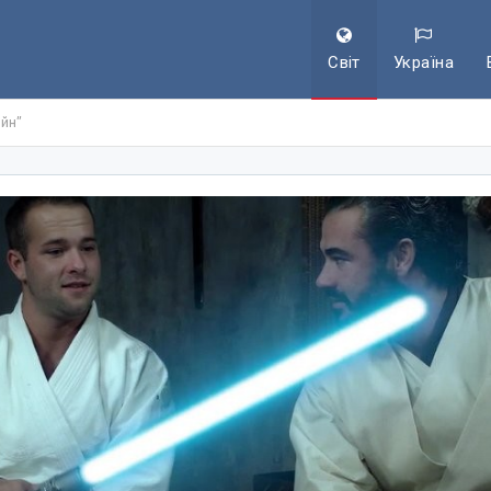
Світ
Україна
йн”