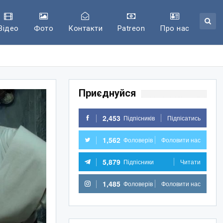
Відео
Фото
Контакти
Patreon
Про нас
Приєднуйся
2,453
Підпісників
Підпісатись
1,562
Фоловерів
Фоловити нас
5,879
Підпісники
Читати
1,485
Фоловерів
Фоловити нас