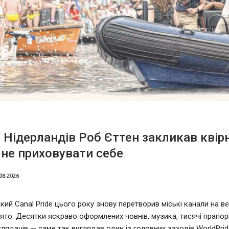
 Нідерландів Роб Єттен закликав квір
не приховувати себе
08.2026
ий Canal Pride цього року знову перетворив міські канали на в
ято. Десятки яскраво оформлених човнів, музика, тисячі прапорі
глядачів — саме так виглядав один із головних заходів WorldPrid