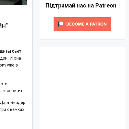
Підтримай нас на Patreon
йн”
ншизы бьет
дии. И она
com уже в
боте
ет аппетит.
 Дарт Вейдер
 при съемках