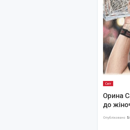
Світ
Орина С
до жіно
Опубліковано
5.