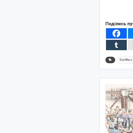
Поділись пу
StarWars