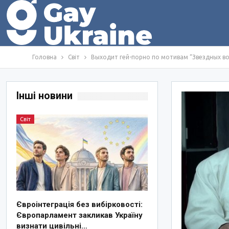
Головна
Світ
Выходит гей-порно по мотивам “Звездных во
Інші новини
Світ
Євроінтеграція без вибірковості:
Європарламент закликав Україну
визнати цивільні…