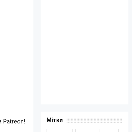
Мітки
 Patreon!