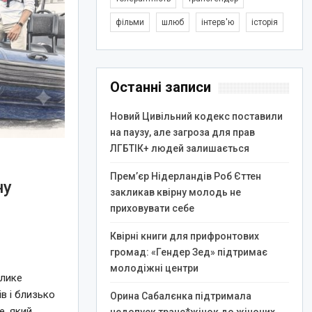
фільми
шлюб
інтерв'ю
історія
Останні записи
Новий Цивільний кодекс поставили
на паузу, але загроза для прав
ЛГБТІК+ людей залишається
Прем’єр Нідерландів Роб Єттен
ну
закликав квірну молодь не
приховувати себе
Квірні книги для прифронтових
громад: «Гендер Зед» підтримає
молодіжні центри
елике
в і близько
Орина Сабалєнка підтримала
e, який