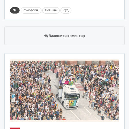
гомофобія
Польща
суд
Залишити коментар