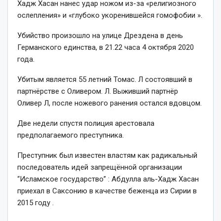
Хадж Хасан нанес удар ножом из-за «религиозного
ослепления» и «глубоко укоренившейся гомофобии ».
Убийство произошло на улице Дрездена в день
Германского единства, в 21.22 часа 4 октября 2020
года.
Убитым является 55 летний Томас. Л состоявший в
партнёрстве с Оливером. Л. Выживший партнёр
Оливер Л, после ножевого ранения остался вдовцом.
Две недели спустя полиция арестовала
предполагаемого преступника.
Преступник был известен властям как радикальный
последователь идей запрещённой организации
“Исламское государство” : Абдулла аль-Хадж Хасан
приехал в Саксонию в качестве беженца из Сирии в
2015 году .