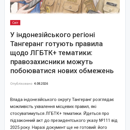
Світ
У індонезійського регіоні
Тангеранг готують правила
щодо ЛГБТК+ тематики:
правозахисники можуть
побоюватися нових обмежень
Опубліковано
4.08.2026
Влада індонезійського округу Тангеранг розглядає
можливість ухвалення місцевих правил, які
стосуватимуться ЛГБТК+ тематики. Йдеться про
підзаконний акт до президентського указу №111 від
2025 року. Наразі документ ще не готовий: його