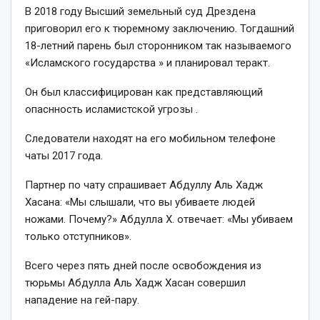
В 2018 году Высший земельный суд Дрездена
приговорил его к тюремному заключению. Тогдашний
18-летний парень был сторонником так называемого
«Исламского государства » и планировал теракт.
Он был классифицирован как представляющий
опаснность исламистской угрозы .
Следователи находят на его мобильном телефоне
чаты 2017 года.
Партнер по чату спрашивает Абдуллу Аль Хадж
Хасана: «Мы слышали, что вы убиваете людей
ножами. Почему?» Абдулла Х. отвечает: «Мы убиваем
только отступников».
Всего через пять дней после освобождения из
тюрьмы Абдулла Аль Хадж Хасан совершил
нападение на гей-пару.