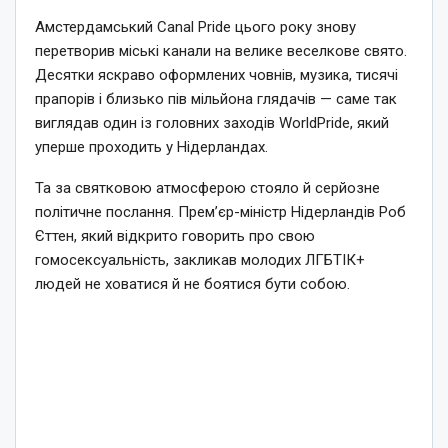
Амстердамський Canal Pride цього року знову
перетворив міські канали на велике веселкове свято.
Десятки яскраво оформлених човнів, музика, тисячі
прапорів і близько пів мільйона глядачів — саме так
виглядав один із головних заходів WorldPride, який
уперше проходить у Нідерландах.
Та за святковою атмосферою стояло й серйозне
політичне послання. Прем’єр-міністр Нідерландів Роб
Єттен, який відкрито говорить про свою
гомосексуальність, закликав молодих ЛГБТІК+
людей не ховатися й не боятися бути собою.