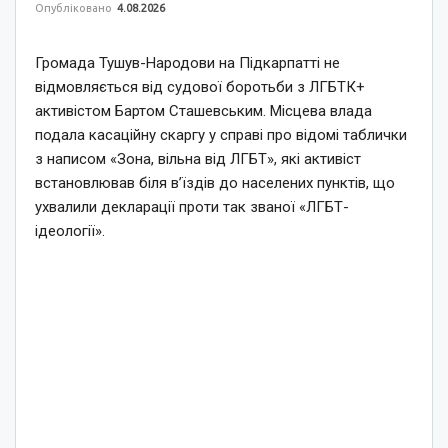
Опубліковано
4.08.2026
Громада Тушув-Народови на Підкарпатті не
відмовляється від судової боротьби з ЛГБТК+
активістом Бартом Сташевським. Місцева влада
подала касаційну скаргу у справі про відомі таблички
з написом «Зона, вільна від ЛГБТ», які активіст
встановлював біля в’їздів до населених пунктів, що
ухвалили декларації проти так званої «ЛГБТ-
ідеології».