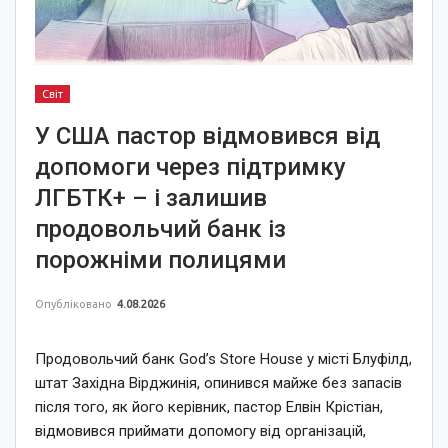
Світ
У США пастор відмовився від
допомоги через підтримку
ЛГБТК+ – і залишив
продовольчий банк із
порожніми полицями
Опубліковано
4.08.2026
Продовольчий банк God’s Store House у місті Блуфілд,
штат Західна Вірджинія, опинився майже без запасів
після того, як його керівник, пастор Елвін Крістіан,
відмовився приймати допомогу від організацій,