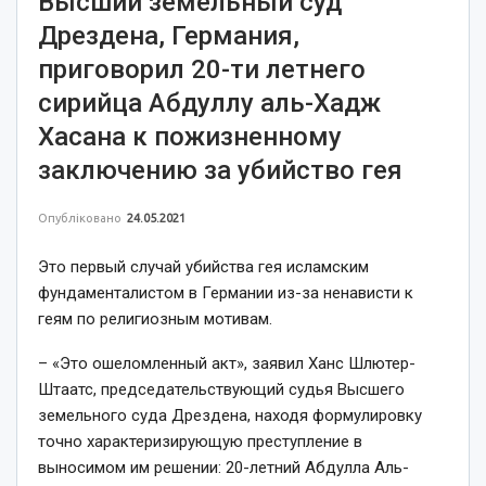
Высший земельный суд
Дрездена, Германия,
приговорил 20-ти летнего
сирийца Абдуллу аль-Хадж
Хасана к пожизненному
заключению за убийство гея
Опубліковано
24.05.2021
Это первый случай убийства гея исламским
фундаменталистом в Германии из-за ненависти к
геям по религиозным мотивам.
– «Это ошеломленный акт», заявил Ханс Шлютер-
Штаатс, председательствующий судья Высшего
земельного суда Дрездена, находя формулировку
точно характеризирующую преступление в
выносимом им решении: 20-летний Абдулла Аль-