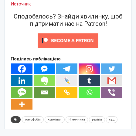
Источник
Сподобалось? Знайди хвилинку, щоб
підтримати нас на Patreon!
Поділись публікацією
гомофобія
кримінал
Німеччина
релігія
суд