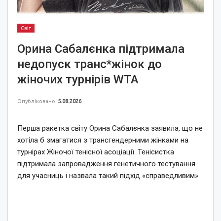
Світ
Орина Сабалєнка підтримала
недопуск транс*жінок до
жіночих турнірів WTA
Опубліковано
5.08.2026
Перша ракетка світу Орина Сабалєнка заявила, що не
хотіла б змагатися з трансгендерними жінками на
турнірах Жіночої тенісної асоціації. Тенісистка
підтримала запровадження генетичного тестування
для учасниць і назвала такий підхід «справедливим».