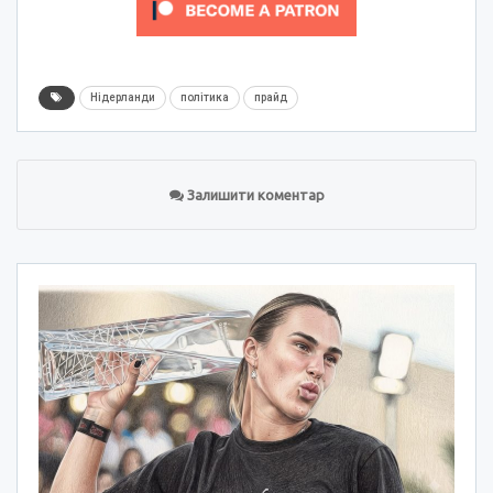
Нідерланди
політика
прайд
Залишити коментар