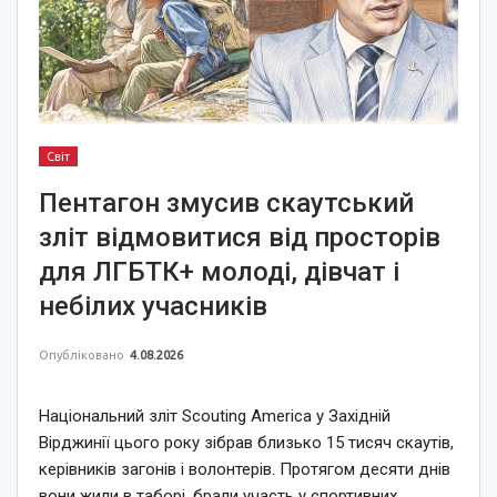
Світ
Пентагон змусив скаутський
зліт відмовитися від просторів
для ЛГБТК+ молоді, дівчат і
небілих учасників
Опубліковано
4.08.2026
Національний зліт Scouting America у Західній
Вірджинії цього року зібрав близько 15 тисяч скаутів,
керівників загонів і волонтерів. Протягом десяти днів
вони жили в таборі, брали участь у спортивних