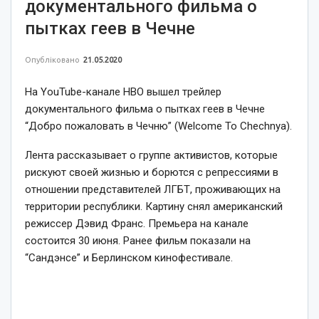
документального фильма о
пытках геев в Чечне
Опубліковано
21.05.2020
На YouTube-канале HBO вышел трейлер
документального фильма о пытках геев в Чечне
“Добро пожаловать в Чечню” (Welcome To Chechnya).
Лента рассказывает о группе активистов, которые
рискуют своей жизнью и борются с репрессиями в
отношении представителей ЛГБТ, проживающих на
территории республики. Картину снял американский
режиссер Дэвид Франс. Премьера на канале
состоится 30 июня. Ранее фильм показали на
“Сандэнсе” и Берлинском кинофестивале.