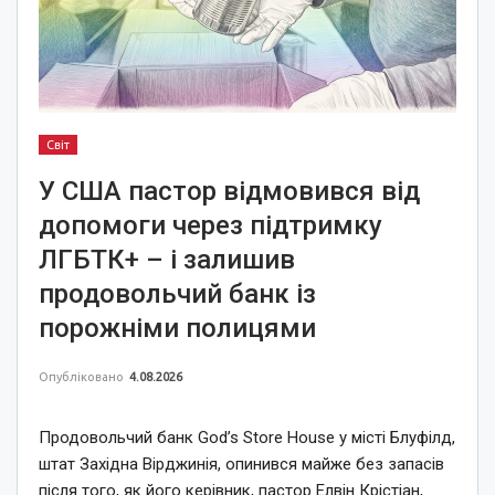
Світ
У США пастор відмовився від
допомоги через підтримку
ЛГБТК+ – і залишив
продовольчий банк із
порожніми полицями
Опубліковано
4.08.2026
Продовольчий банк God’s Store House у місті Блуфілд,
штат Західна Вірджинія, опинився майже без запасів
після того, як його керівник, пастор Елвін Крістіан,