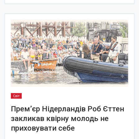
Світ
Прем’єр Нідерландів Роб Єттен
закликав квірну молодь не
приховувати себе