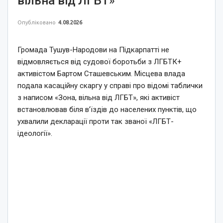
вільна від ЛГБТ»
Опубліковано
4.08.2026
Громада Тушув-Народови на Підкарпатті не
відмовляється від судової боротьби з ЛГБТК+
активістом Бартом Сташевським. Місцева влада
подала касаційну скаргу у справі про відомі таблички
з написом «Зона, вільна від ЛГБТ», які активіст
встановлював біля в’їздів до населених пунктів, що
ухвалили декларації проти так званої «ЛГБТ-
ідеології».