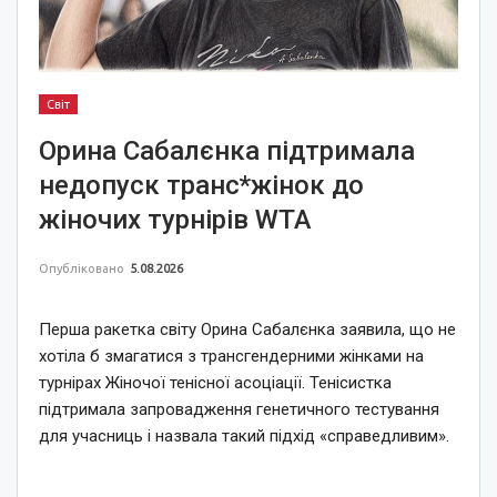
Світ
Орина Сабалєнка підтримала
недопуск транс*жінок до
жіночих турнірів WTA
Опубліковано
5.08.2026
Перша ракетка світу Орина Сабалєнка заявила, що не
хотіла б змагатися з трансгендерними жінками на
турнірах Жіночої тенісної асоціації. Тенісистка
підтримала запровадження генетичного тестування
для учасниць і назвала такий підхід «справедливим».