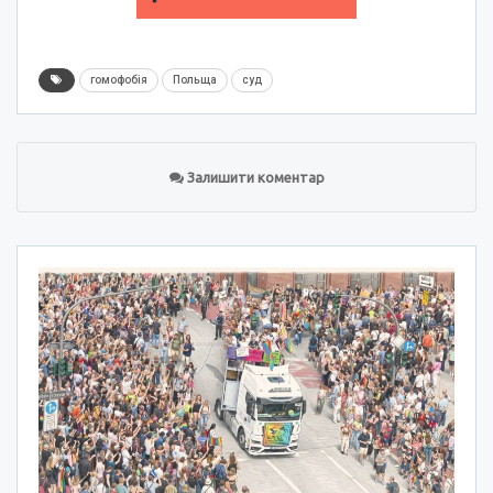
гомофобія
Польща
суд
Залишити коментар