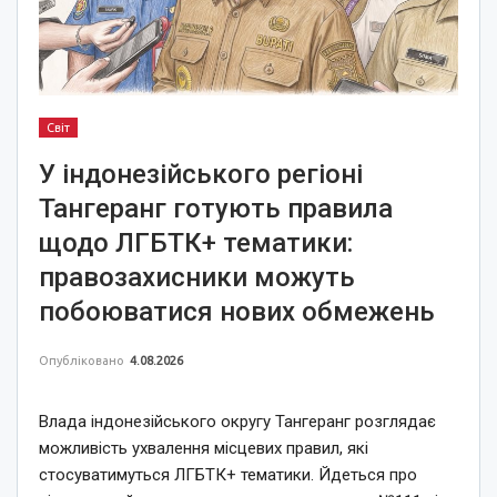
Світ
У індонезійського регіоні
Тангеранг готують правила
щодо ЛГБТК+ тематики:
правозахисники можуть
побоюватися нових обмежень
Опубліковано
4.08.2026
Влада індонезійського округу Тангеранг розглядає
можливість ухвалення місцевих правил, які
стосуватимуться ЛГБТК+ тематики. Йдеться про