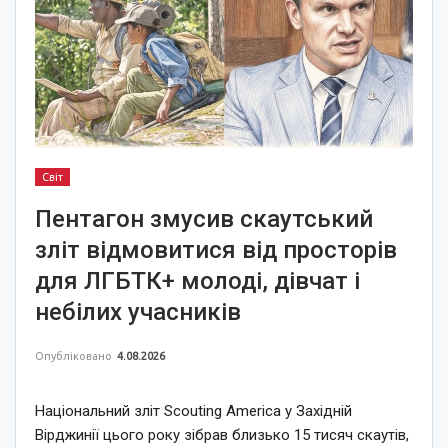
Світ
Пентагон змусив скаутський
зліт відмовитися від просторів
для ЛГБТК+ молоді, дівчат і
небілих учасників
Опубліковано
4.08.2026
Національний зліт Scouting America у Західній
Вірджинії цього року зібрав близько 15 тисяч скаутів,