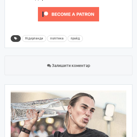
Нідерланди
політика
прайд
Залишити коментар