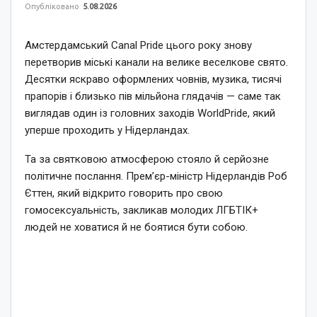
Опубліковано
5.08.2026
Амстердамський Canal Pride цього року знову
перетворив міські канали на велике веселкове свято.
Десятки яскраво оформлених човнів, музика, тисячі
прапорів і близько пів мільйона глядачів — саме так
виглядав один із головних заходів WorldPride, який
уперше проходить у Нідерландах.
Та за святковою атмосферою стояло й серйозне
політичне послання. Прем’єр-міністр Нідерландів Роб
Єттен, який відкрито говорить про свою
гомосексуальність, закликав молодих ЛГБТІК+
людей не ховатися й не боятися бути собою.