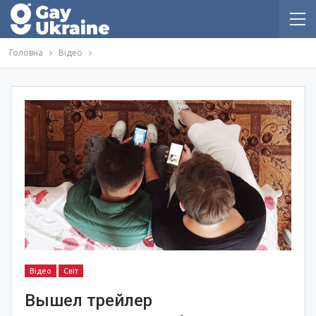
Головна
Відео
Відео
Світ
Вышел трейлер