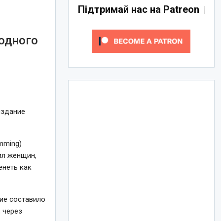
Підтримай нас на Patreon
одного
издание
mming)
ил женщин,
енеть как
ие составило
 через