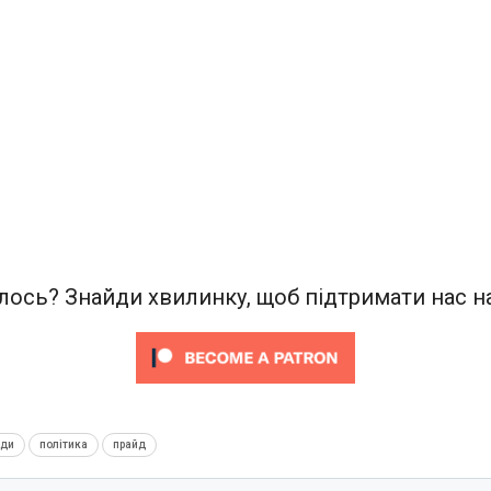
ось? Знайди хвилинку, щоб підтримати нас на
нди
політика
прайд