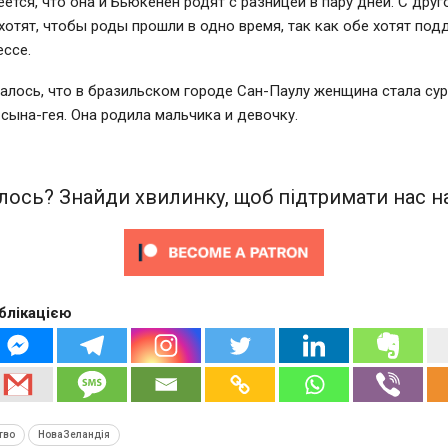
ется, что она и Бьюкенен родят с разницей в пару дней. С друг
отят, чтобы роды прошли в одно время, так как обе хотят под
ессе.
лось, что в бразильском городе Сан-Паулу женщина стала су
сына-гея. Она родила мальчика и девочку.
ось? Знайди хвилинку, щоб підтримати нас на
блікацією
тво
НоваЗеландія