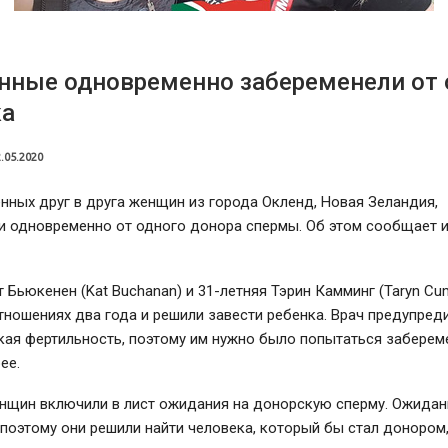
нные одновременно забеременели от 
ка
.05.2020
ных друг в друга женщин из города Окленд, Новая Зеландия,
и одновременно от одного донора спермы. Об этом сообщает 
т Бьюкенен (Kat Buchanan) и 31-летняя Тэрин Камминг (Taryn Cu
тношениях два года и решили завести ребенка. Врач предупред
зкая фертильность, поэтому им нужно было попытаться заберем
ее.
енщин включили в лист ожидания на донорскую сперму. Ожидан
 поэтому они решили найти человека, который бы стал донором,