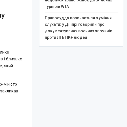
недопуск транс*жінок до жіночих
турнірів WTA
ну
Правосуддя починається з уміння
слухати: у Дніпрі говорили про
документування воєнних злочинів
проти ЛГБТІК+ людей
елике
в і близько
e, який
-міністр
 закликав