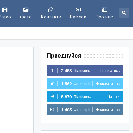
Відео
Фото
Контакти
Patreon
Про нас
Приєднуйся
2,453
Підпісників
Підпісатись
1,562
Фоловерів
Фоловити нас
5,879
Підпісники
Читати
1,485
Фоловерів
Фоловити нас