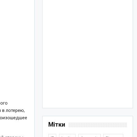
ного
 в лотерею,
произошедшее
Мітки