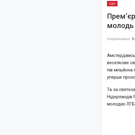
Світ
Прем’єр
молодь 
Опубліковано
5.
Амстердамськ
веселкове св
пів мільйона 
уперше прохо
Та за святко
Нідерландів 
молодих ЛГБТ