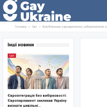
Головна
Світ
Влюбленные одновременно забеременели от
Інші новини
Світ
Євроінтеграція без вибірковості:
Європарламент закликав Україну
визнати цивільні…