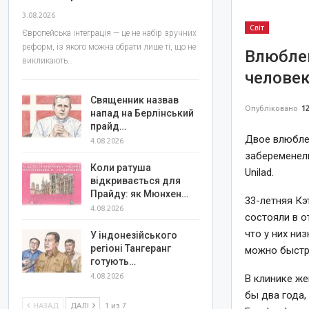
3.08.2026
Світ
Європейська інтеграція — це не набір зручних
реформ, із якого можна обрати лише ті, що не
Влюбле
викликають…
челове
Священник назвав
Опубліковано
12
напад на Берлінський
прайд…
Двое влюблен
4.08.2026
забеременел
Коли ратуша
Unilad.
відкривається для
Прайду: як Мюнхен…
33-летняя Кэ
4.08.2026
состояли в о
что у них ни
У індонезійського
регіоні Тангеранг
можно быстр
готують…
4.08.2026
В клинике ж
бы два года,
НАЗАД
ДАЛІ
1 из 7