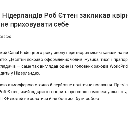
 Нідерландів Роб Єттен закликав квір
не приховувати себе
08.2026
ий Canal Pride цього року знову перетворив міські канали на в
ято. Десятки яскраво оформлених човнів, музика, тисячі прапорі
глядачів — саме так виглядав один із головних заходів WorldPrid
дить у Нідерландах.
вою атмосферою стояло й серйозне політичне послання. Прем’єр
Роб Єттен, який відкрито говорить про свою гомосексуальність,
ІК+ людей не ховатися й не боятися бути собою.