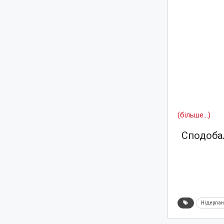
(більше…)
Сподобал
Нідерла