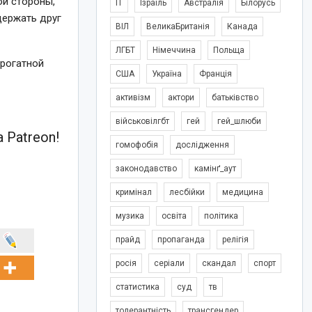
ой стороны,
IT
Ізраїль
Австралія
Білорусь
держать друг
ВІЛ
ВеликаБританія
Канада
ЛГБТ
Німеччина
Польща
ррогатной
США
Україна
Франція
активізм
актори
батьківство
військовілгбт
гей
гей_шлюби
 Patreon!
гомофобія
дослідження
законодавство
камінґ_аут
кримінал
лесбійки
медицина
музика
освіта
політика
прайд
пропаганда
релігія
росія
серіали
скандал
спорт
статистика
суд
тв
толерантність
трансгендер