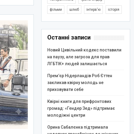
фільми
шлюб
інтерв'ю
історія
Останні записи
Новий Цивільний кодекс поставили
на паузу, але загроза для прав
ЛГБТІК+ людей залишається
Прем’єр Нідерландів Роб Єттен
закликав квірну молодь не
приховувати себе
Квірні книги для прифронтових
громад: «Гендер Зед» підтримає
молодіжні центри
Орина Сабалєнка підтримала