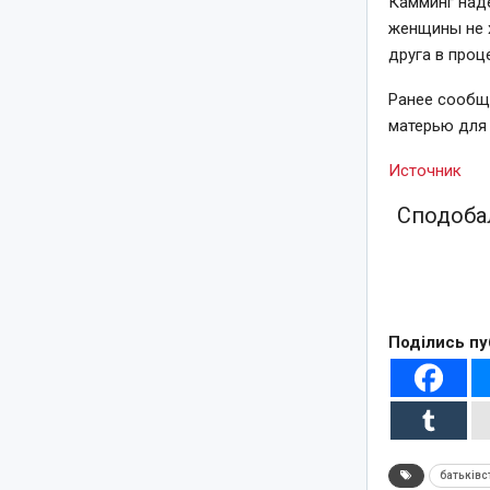
Камминг наде
женщины не х
друга в проц
Ранее сообща
матерью для 
Источник
Сподобал
Поділись пу
батьківс