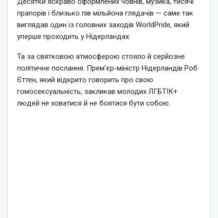
Десятки яскраво оформлених човнів, музика, тисячі
прапорів і близько пів мільйона глядачів — саме так
виглядав один із головних заходів WorldPride, який
уперше проходить у Нідерландах.
Та за святковою атмосферою стояло й серйозне
політичне послання. Прем’єр-міністр Нідерландів Роб
Єттен, який відкрито говорить про свою
гомосексуальність, закликав молодих ЛГБТІК+
людей не ховатися й не боятися бути собою.