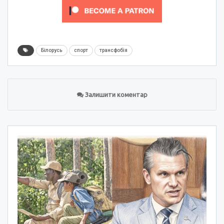
Білорусь
спорт
трансфобія
Залишити коментар