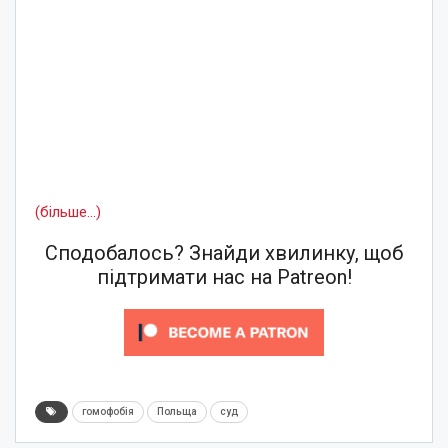
(більше…)
Сподобалось? Знайди хвилинку, щоб
підтримати нас на Patreon!
гомофобія
Польща
суд