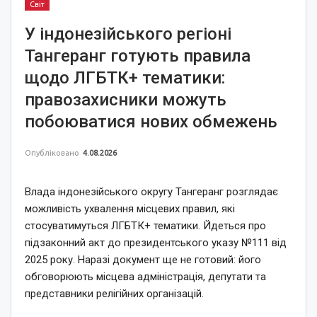
Світ
У індонезійського регіоні
Тангеранг готують правила
щодо ЛГБТК+ тематики:
правозахисники можуть
побоюватися нових обмежень
Опубліковано
4.08.2026
Влада індонезійського округу Тангеранг розглядає
можливість ухвалення місцевих правил, які
стосуватимуться ЛГБТК+ тематики. Йдеться про
підзаконний акт до президентського указу №111 від
2025 року. Наразі документ ще не готовий: його
обговорюють місцева адміністрація, депутати та
представники релігійних організацій.