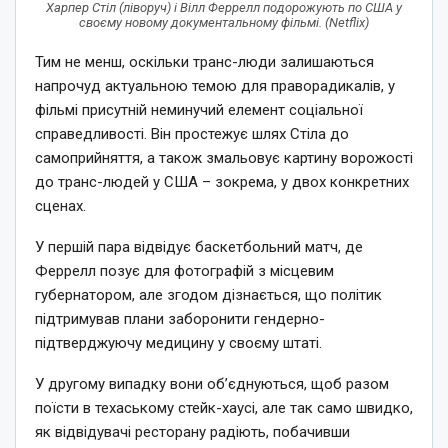
Харпер Стіл (ліворуч) і Вілл Феррелл подорожують по США у
своєму новому документальному фільмі. (Netflix)
Тим не менш, оскільки транс-люди залишаються
напрочуд актуальною темою для праворадикалів, у
фільмі присутній неминучий елемент соціальної
справедливості. Він простежує шлях Стіла до
самоприйняття, а також змальовує картину ворожості
до транс-людей у США – зокрема, у двох конкретних
сценах.
У першій пара відвідує баскетбольний матч, де
Феррелл позує для фотографій з місцевим
губернатором, але згодом дізнається, що політик
підтримував плани заборонити гендерно-
підтверджуючу медицину у своєму штаті.
У другому випадку вони об’єднуються, щоб разом
поїсти в техаському стейк-хаусі, але так само швидко,
як відвідувачі ресторану радіють, побачивши