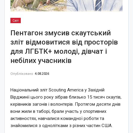
Світ
Пентагон змусив скаутський
зліт відмовитися від просторів
для ЛГБТК+ молоді, дівчат і
небілих учасників
Опубліковано
4.08.2026
Національний зліт Scouting America у Західній
Вірджинії цього року зібрав близько 15 тисяч скаутів,
керівників загонів і волонтерів. Протягом десяти днів
вони жили в таборі, брали участь у спортивних
активностях, навчалися командної роботи та
знайомилися з однолітками з різних частин США.