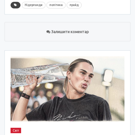
Нідерланди
політика
прайд
Залишити коментар
Світ