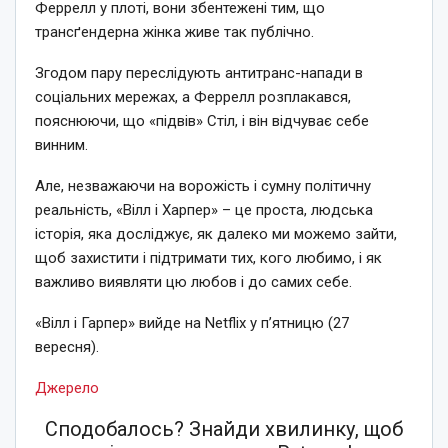
Феррелл у плоті, вони збентежені тим, що
трансґендерна жінка живе так публічно.
Згодом пару переслідують антитранс-напади в
соціальних мережах, а Феррелл розплакався,
пояснюючи, що «підвів» Стіл, і він відчуває себе
винним.
Але, незважаючи на ворожість і сумну політичну
реальність, «Вілл і Харпер» – це проста, людська
історія, яка досліджує, як далеко ми можемо зайти,
щоб захистити і підтримати тих, кого любимо, і як
важливо виявляти цю любов і до самих себе.
«Вілл і Гарпер» вийде на Netflix у п’ятницю (27
вересня).
Джерело
Сподобалось? Знайди хвилинку, щоб