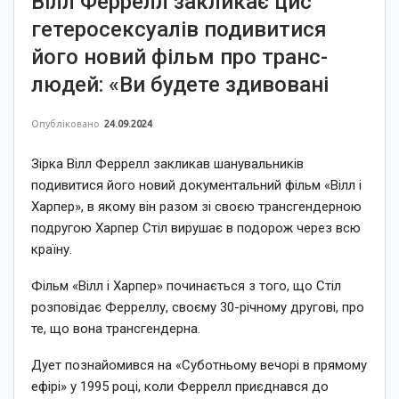
Вілл Феррелл закликає цис
гетеросексуалів подивитися
його новий фільм про транс-
людей: «Ви будете здивовані
Опубліковано
24.09.2024
Зірка Вілл Феррелл закликав шанувальників
подивитися його новий документальний фільм «Вілл і
Харпер», в якому він разом зі своєю трансгендерною
подругою Харпер Стіл вирушає в подорож через всю
країну.
Фільм «Вілл і Харпер» починається з того, що Стіл
розповідає Ферреллу, своєму 30-річному другові, про
те, що вона трансгендерна.
Дует познайомився на «Суботньому вечорі в прямому
ефірі» у 1995 році, коли Феррелл приєднався до