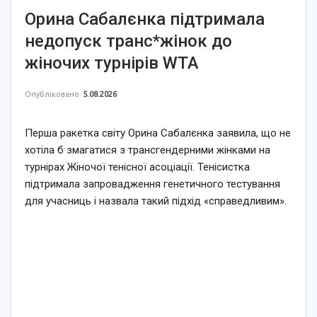
Орина Сабалєнка підтримала
недопуск транс*жінок до
жіночих турнірів WTA
Опубліковано
5.08.2026
Перша ракетка світу Орина Сабалєнка заявила, що не
хотіла б змагатися з трансгендерними жінками на
турнірах Жіночої тенісної асоціації. Тенісистка
підтримала запровадження генетичного тестування
для учасниць і назвала такий підхід «справедливим».