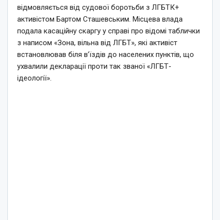
відмовляється від судової боротьби з ЛГБТК+
активістом Бартом Сташевським. Місцева влада
подала касаційну скаргу у справі про відомі таблички
з написом «Зона, вільна від ЛГБТ», які активіст
встановлював біля в’їздів до населених пунктів, що
ухвалили декларації проти так званої «ЛГБТ-
ідеології».