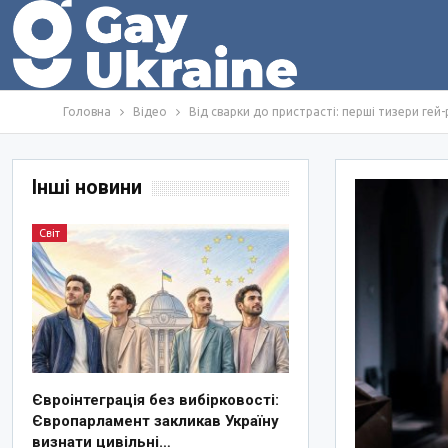
Головна
Відео
Від сварки до пристрасті: перші тизери гей-
Інші новини
Світ
Євроінтеграція без вибірковості:
Європарламент закликав Україну
визнати цивільні…