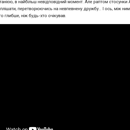
анією, в найбільш невідповідний момент. Але раптом стосунки А
плішати, перетворюючись на невпевнену дружбу… І ось, між ним
о глибше, ніж будь-хто очікував.