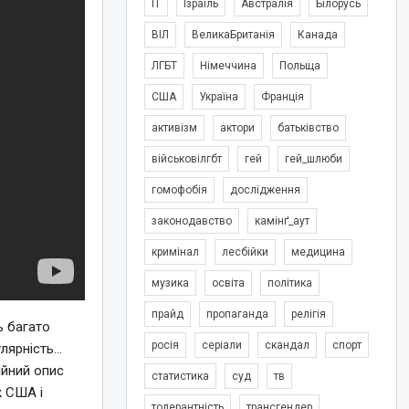
IT
Ізраїль
Австралія
Білорусь
ВІЛ
ВеликаБританія
Канада
ЛГБТ
Німеччина
Польща
США
Україна
Франція
активізм
актори
батьківство
військовілгбт
гей
гей_шлюби
гомофобія
дослідження
законодавство
камінґ_аут
кримінал
лесбійки
медицина
музика
освіта
політика
прайд
пропаганда
релігія
ь багато
росія
серіали
скандал
спорт
улярність…
ійний опис
статистика
суд
тв
ж США і
толерантність
трансгендер