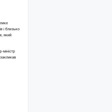
елике
в і близько
e, який
-міністр
 закликав