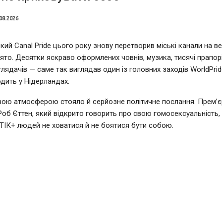
08.2026
ий Canal Pride цього року знову перетворив міські канали на в
ято. Десятки яскраво оформлених човнів, музика, тисячі прапорі
глядачів — саме так виглядав один із головних заходів WorldPrid
дить у Нідерландах.
вою атмосферою стояло й серйозне політичне послання. Прем’єр
Роб Єттен, який відкрито говорить про свою гомосексуальність,
ІК+ людей не ховатися й не боятися бути собою.