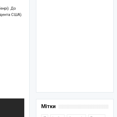
енрі). До
идента США).
Мітки