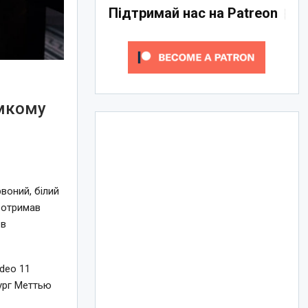
Підтримай нас на Patreon
омкому
воний, білий
, отримав
 в
ideo 11
тург Меттью