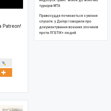
недопуск транс*жінок до жіночих
турнірів WTA
Правосуддя починається з уміння
слухати: у Дніпрі говорили про
 Patreon!
документування воєнних злочинів
проти ЛГБТІК+ людей