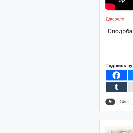
Джерело
Сподобал
Поділись пу
США