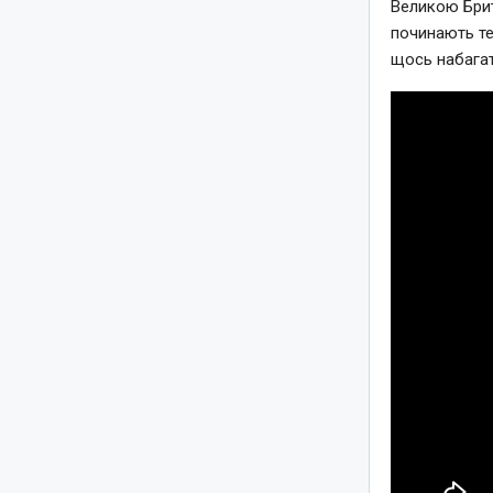
Великою Брит
починають те
щось набагат