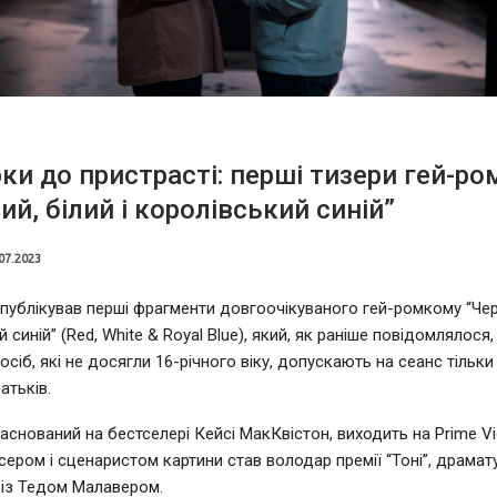
рки до пристрасті: перші тизери гей-р
ий, білий і королівський синій”
07.2023
опублікував перші фрагменти довгоочікуваного гей-ромкому “Чер
й синій” (Red, White & Royal Blue), який, як раніше повідомлялося
 осіб, які не досягли 16-річного віку, допускають на сеанс тільки
атьків.
заснований на бестселері Кейсі МакКвістон, виходить на Prime V
сером і сценаристом картини став володар премії “Тоні”, драма
із Тедом Малавером.