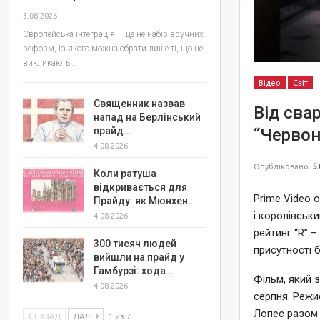
3.08.2026
Європейська інтеграція — це не набір зручних
реформ, із якого можна обрати лише ті, що не
викликають…
Відео
Світ
Священник назвав
Від сва
напад на Берлінський
“Червон
прайд…
4.08.2026
Опубліковано
5.
Коли ратуша
відкривається для
Prime Video 
Прайду: як Мюнхен…
і королівськи
4.08.2026
рейтинг “R” –
300 тисяч людей
присутності б
вийшли на прайд у
Гамбурзі: хода…
Фільм, який 
4.08.2026
серпня. Режи
Лопес разом 
НАЗАД
ДАЛІ
1 из 7