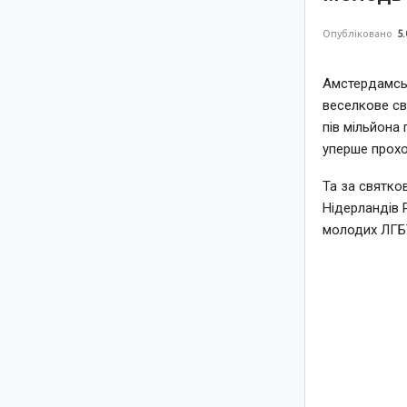
Опубліковано
5.
Амстердамськ
веселкове св
пів мільйона 
уперше прохо
Та за святко
Нідерландів 
молодих ЛГБТ