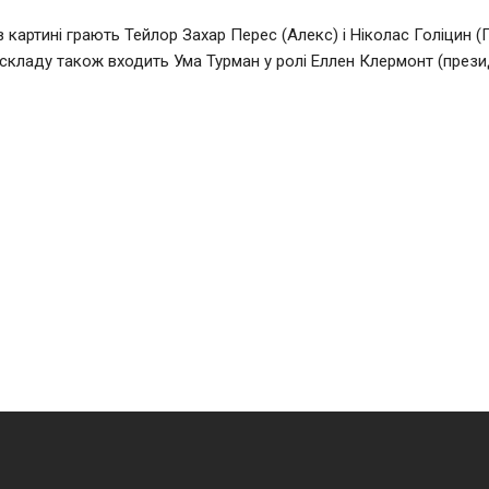
в картині грають Тейлор Захар Перес (Алекс) і Ніколас Голіцин (Г
складу також входить Ума Турман у ролі Еллен Клермонт (през