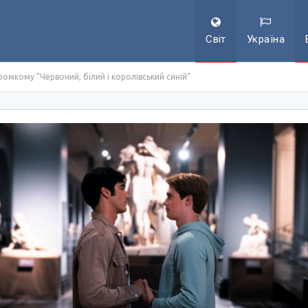
Світ
Україна
ромкому “Червоний, білий і королівський синій”