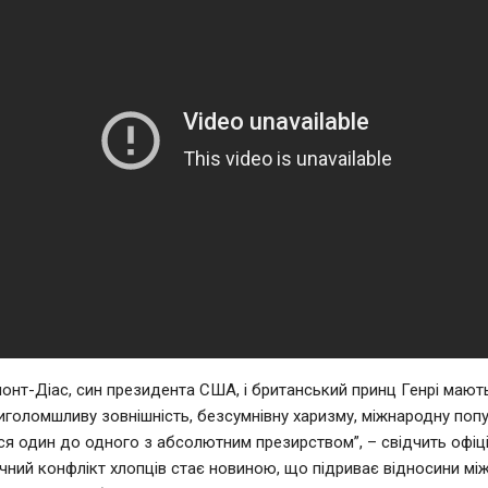
онт-Діас, син президента США, і британський принц Генрі мают
риголомшливу зовнішність, безсумнівну харизму, міжнародну поп
ся один до одного з абсолютним презирством”, – свідчить офіц
ічний конфлікт хлопців стає новиною, що підриває відносини мі