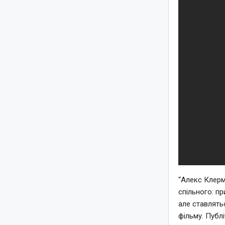
“Алекс Клерм
спільного: п
але ставлять
фільму. Публ