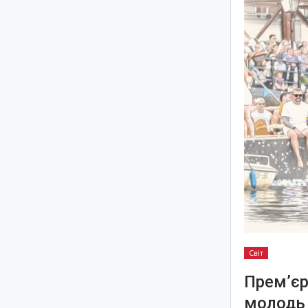
Світ
Прем’єр
молодь 