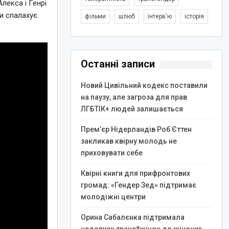
лекса і Генрі
и спалахує
фільми
шлюб
інтерв'ю
історія
Останні записи
Новий Цивільний кодекс поставили
на паузу, але загроза для прав
ЛГБТІК+ людей залишається
Прем’єр Нідерландів Роб Єттен
закликав квірну молодь не
приховувати себе
Квірні книги для прифронтових
громад: «Гендер Зед» підтримає
молодіжні центри
Орина Сабалєнка підтримала